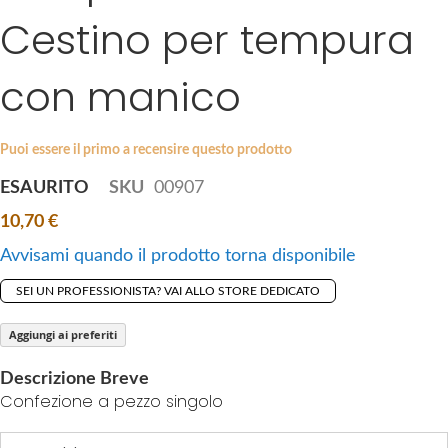
i
Cestino per tempura
e
p
s
t
g
con manico
o
a
t
l
h
l
Puoi essere il primo a recensire questo prodotto
e
e
b
ESAURITO
SKU
00907
r
e
y
10,70 €
g
i
Avvisami quando il prodotto torna disponibile
n
SEI UN PROFESSIONISTA? VAI ALLO STORE DEDICATO
n
i
Aggiungi ai preferiti
n
g
Descrizione Breve
o
Confezione a pezzo singolo
f
t