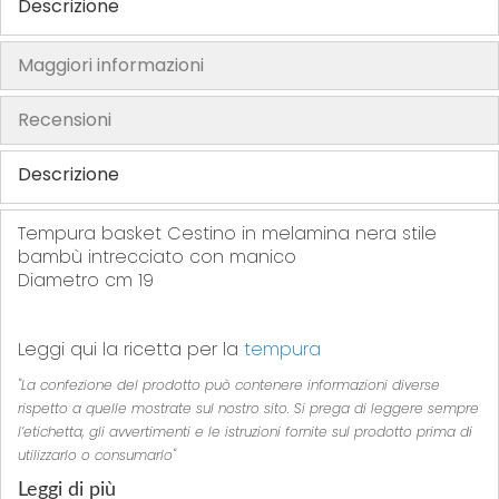
Descrizione
h
e
Maggiori informazioni
i
m
Recensioni
a
g
Descrizione
e
s
Tempura basket Cestino in melamina nera stile
g
bambù intrecciato con manico
a
Diametro cm 19
l
l
e
Leggi qui la ricetta per la
tempura
r
"La confezione del prodotto può contenere informazioni diverse
y
rispetto a quelle mostrate sul nostro sito. Si prega di leggere sempre
l’etichetta, gli avvertimenti e le istruzioni fornite sul prodotto prima di
utilizzarlo o consumarlo"
Leggi di più