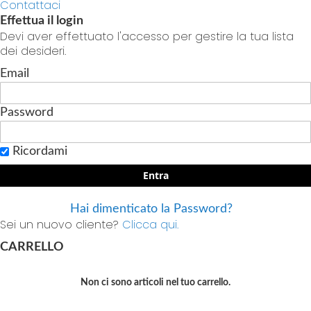
Contattaci
Effettua il login
Devi aver effettuato l'accesso per gestire la tua lista
dei desideri.
Email
Password
Ricordami
Entra
Hai dimenticato la Password?
Sei un nuovo cliente?
Clicca qui.
CARRELLO
Non ci sono articoli nel tuo carrello.