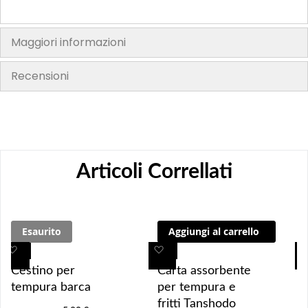
Maggiori informazioni
Recensioni
Articoli Correllati
Esaurito
Aggiungi al carrello
A
A
A
A
g
g
g
g
Cestino per
Carta assorbente
g
g
g
g
tempura barca
per tempura e
i
i
i
i
fritti Tanshodo