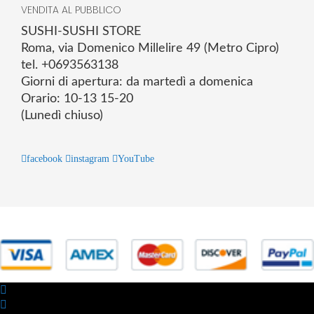
VENDITA AL PUBBLICO
SUSHI-SUSHI STORE
Roma, via Domenico Millelire 49 (Metro Cipro)
tel. +0693563138
Giorni di apertura: da martedì a domenica
Orario: 10-13 15-20
(Lunedì chiuso)
facebook
instagram
YouTube
© 2025 Powered by studiofuturoma.com - Sushi-Sushi srl Via di
Trigoria,45 Roma P.IVA 11945981006