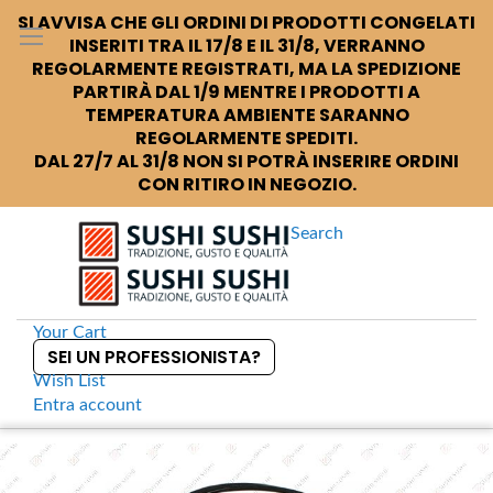
SI AVVISA CHE GLI ORDINI DI PRODOTTI CONGELATI
INSERITI TRA IL 17/8 E IL 31/8, VERRANNO
REGOLARMENTE REGISTRATI, MA LA SPEDIZIONE
PARTIRÀ DAL 1/9 MENTRE I PRODOTTI A
TEMPERATURA AMBIENTE SARANNO
REGOLARMENTE SPEDITI.
DAL 27/7 AL 31/8 NON SI POTRÀ INSERIRE ORDINI
CON RITIRO IN NEGOZIO.
Search
Your Cart
SEI UN PROFESSIONISTA?
Wish List
Entra
account
S
k
Home
Tempura basket Cestino per tempura con manico
S
i
k