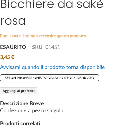
Bicchiere da sakè
k
e
i
s
rosa
p
g
t
a
o
l
Puoi essere il primo a recensire questo prodotto
t
l
ESAURITO
SKU
01451
h
e
e
r
3,45 €
b
y
Avvisami quando il prodotto torna disponibile
e
g
SEI UN PROFESSIONISTA? VAI ALLO STORE DEDICATO
i
n
Aggiungi ai preferiti
n
Descrizione Breve
i
Confezione a pezzo singolo
n
g
Prodotti correlati
o