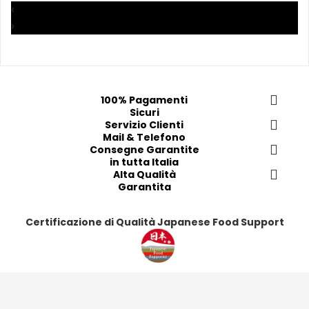
‹
i 
i 
i
i
›
p
p
p
p
r
r
r
r
e
e
e
e
f
f
f
f
e
e
e
e
100% Pagamenti
Sicuri
r
r
r
r
Servizio Clienti
i
i
i
i
Mail & Telefono
t
t
t
t
Consegne Garantite
in tutta Italia
i
i
i
i
Alta Qualità
Garantita
Certificazione di Qualità Japanese Food Support