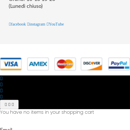
(Lunedì chiuso)
facebook
instagram
YouTube
© 2025 Powered by studiofuturoma.com - Sushi-Sushi srl Via di
Trigoria,45 Roma P.IVA 11945981006
You have no items in your shopping cart