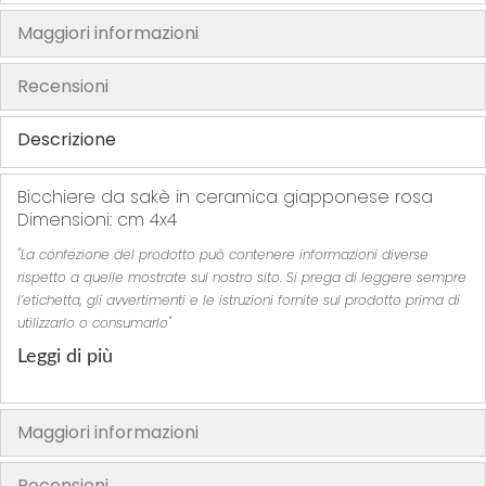
i
i
i
i
Maggiori informazioni
t
t
t
t
i
i
i
i
Recensioni
Descrizione
Bicchiere da sakè in ceramica giapponese rosa
Dimensioni: cm 4x4
"La confezione del prodotto può contenere informazioni diverse
rispetto a quelle mostrate sul nostro sito. Si prega di leggere sempre
l’etichetta, gli avvertimenti e le istruzioni fornite sul prodotto prima di
utilizzarlo o consumarlo"
Leggi di più
Maggiori informazioni
Recensioni