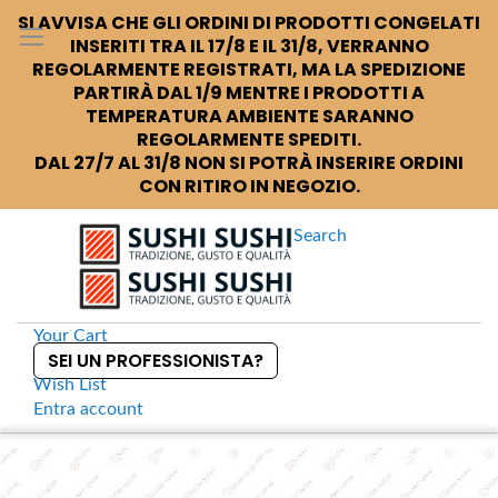
SI AVVISA CHE GLI ORDINI DI PRODOTTI CONGELATI
INSERITI TRA IL 17/8 E IL 31/8, VERRANNO
REGOLARMENTE REGISTRATI, MA LA SPEDIZIONE
PARTIRÀ DAL 1/9 MENTRE I PRODOTTI A
TEMPERATURA AMBIENTE SARANNO
REGOLARMENTE SPEDITI.
DAL 27/7 AL 31/8 NON SI POTRÀ INSERIRE ORDINI
CON RITIRO IN NEGOZIO.
Search
Your Cart
SEI UN PROFESSIONISTA?
Wish List
Entra
account
S
k
Home
Bicchiere da sakè rosa
S
i
k