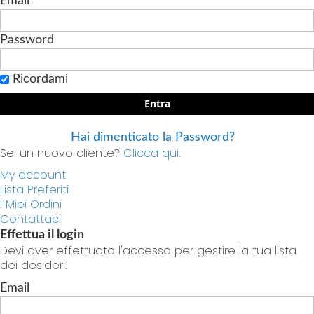
Email
Password
Ricordami
Entra
Hai dimenticato la Password?
Sei un nuovo cliente?
Clicca qui.
My account
Lista Preferiti
I Miei Ordini
Contattaci
Effettua il login
Devi aver effettuato l'accesso per gestire la tua lista
dei desideri.
Email