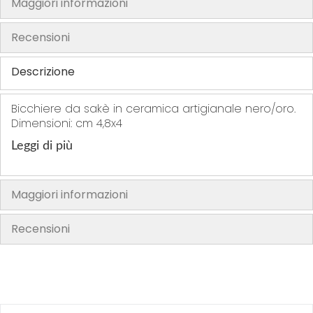
Maggiori informazioni
h
e
Recensioni
i
m
Descrizione
a
g
Bicchiere da sakè in ceramica artigianale nero/oro.
e
Dimensioni: cm 4,8x4
s
Leggi di più
g
a
l
Maggiori informazioni
l
e
Recensioni
r
y