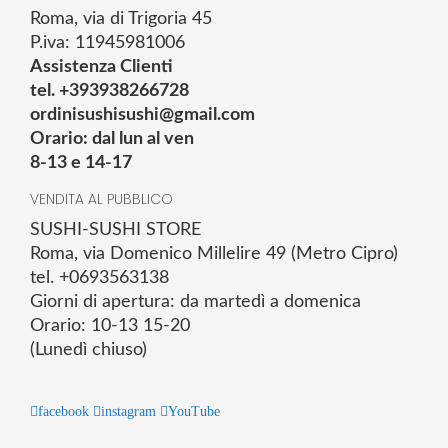
Roma, via di Trigoria 45
P.iva: 11945981006
Assistenza Clienti
tel. +393938266728
ordinisushisushi@gmail.com
Orario: dal lun al ven
8-13 e 14-17
VENDITA AL PUBBLICO
SUSHI-SUSHI STORE
Roma, via Domenico Millelire 49 (Metro Cipro)
tel. +0693563138
Giorni di apertura: da martedì a domenica
Orario: 10-13 15-20
(Lunedì chiuso)
facebook
instagram
YouTube