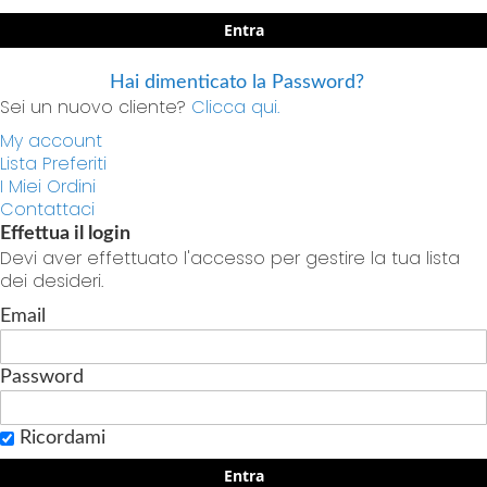
Entra
Hai dimenticato la Password?
Sei un nuovo cliente?
Clicca qui.
My account
Lista Preferiti
I Miei Ordini
Contattaci
Effettua il login
Devi aver effettuato l'accesso per gestire la tua lista
dei desideri.
Email
Password
Ricordami
Entra