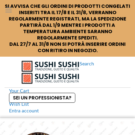
SI AVVISA CHE GLI ORDINI DI PRODOTTI CONGELATI
INSERITI TRA IL 17/8 E IL 31/8, VERRANNO
REGOLARMENTE REGISTRATI, MA LA SPEDIZIONE
PARTIRÀ DAL 1/9 MENTRE I PRODOTTI A
TEMPERATURA AMBIENTE SARANNO
REGOLARMENTE SPEDITI.
DAL 27/7 AL 31/8 NON SI POTRÀ INSERIRE ORDINI
CON RITIRO IN NEGOZIO.
Search
Your Cart
SEI UN PROFESSIONISTA?
Wish List
Entra
account
S
k
Home
Bicchiere da sakè nero/oro
S
i
k