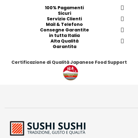
e
e
e
e
100% Pagamenti
Sicuri
r
r
r
r
Servizio Clienti
i
i
i
i
Mail & Telefono
t
t
t
t
Consegne Garantite
in tutta Italia
i
i
i
i
Alta Qualità
Garantita
Certificazione di Qualità Japanese Food Support