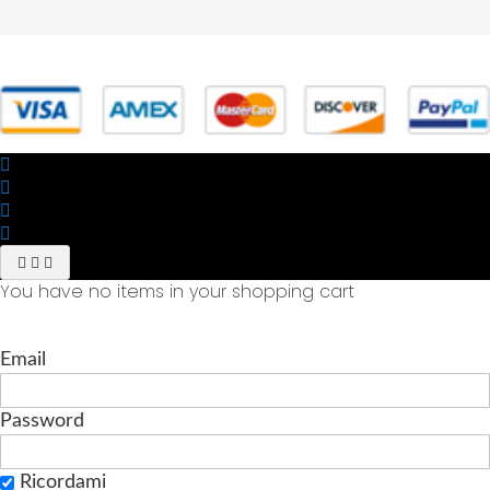
© 2025 Powered by studiofuturoma.com - Sushi-Sushi srl Via di
Trigoria,45 Roma P.IVA 11945981006
You have no items in your shopping cart
Email
Password
Ricordami