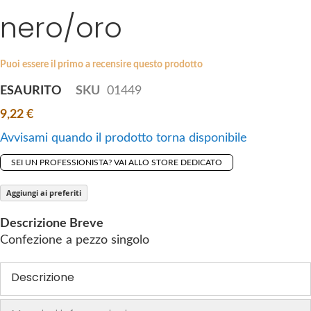
i
nero/oro
e
p
s
t
g
o
a
Puoi essere il primo a recensire questo prodotto
t
l
ESAURITO
SKU
01449
h
l
e
9,22 €
e
b
r
Avvisami quando il prodotto torna disponibile
e
y
g
SEI UN PROFESSIONISTA? VAI ALLO STORE DEDICATO
i
n
Aggiungi ai preferiti
n
Descrizione Breve
i
Confezione a pezzo singolo
n
g
Descrizione
o
f
t