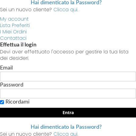
Hai dimenticato la Password?
Sei un nuovo cliente?
Clicca qui.
My account
Lista Preferiti
I Miei Ordini
Contattaci
Effettua il login
Devi aver effettuato l'accesso per gestire la tua lista
dei desideri.
Email
Password
Ricordami
Entra
Hai dimenticato la Password?
Sei un nuovo cliente?
Clicca qui.