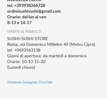
tel. +393938266728
ordinisushisushi@gmail.com
Orario: dal lun al ven
8-13 e 14-17
VENDITA AL PUBBLICO
SUSHI-SUSHI STORE
Roma, via Domenico Millelire 49 (Metro Cipro)
tel. +0693563138
Giorni di apertura: da martedì a domenica
Orario: 10-13 15-20
(Lunedì chiuso)
facebook
instagram
YouTube
© 2025 Powered by studiofuturoma.com - Sushi-Sushi srl Via di
Trigoria,45 Roma P.IVA 11945981006