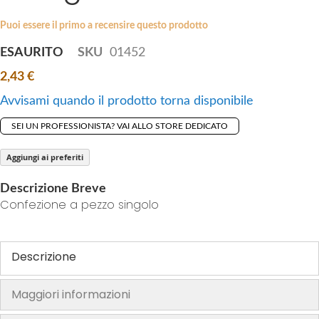
i
e
p
Puoi essere il primo a recensire questo prodotto
s
t
g
ESAURITO
SKU
01452
o
a
2,43 €
t
l
h
l
Avvisami quando il prodotto torna disponibile
e
e
SEI UN PROFESSIONISTA? VAI ALLO STORE DEDICATO
b
r
e
y
Aggiungi ai preferiti
g
i
Descrizione Breve
n
Confezione a pezzo singolo
n
i
n
Descrizione
g
o
Maggiori informazioni
f
t