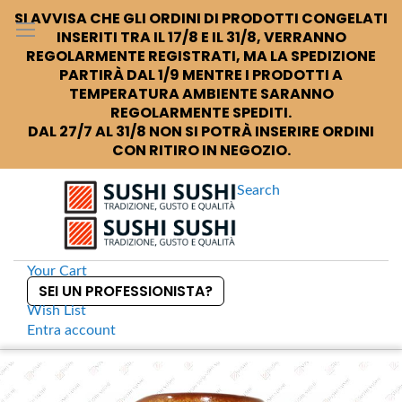
SI AVVISA CHE GLI ORDINI DI PRODOTTI CONGELATI
INSERITI TRA IL 17/8 E IL 31/8, VERRANNO
REGOLARMENTE REGISTRATI, MA LA SPEDIZIONE
PARTIRÀ DAL 1/9 MENTRE I PRODOTTI A
TEMPERATURA AMBIENTE SARANNO
REGOLARMENTE SPEDITI.
DAL 27/7 AL 31/8 NON SI POTRÀ INSERIRE ORDINI
CON RITIRO IN NEGOZIO.
Search
Your Cart
SEI UN PROFESSIONISTA?
Wish List
Entra
account
S
k
Home
Sushi +
Bottiglia da sakè 26cl
S
i
k