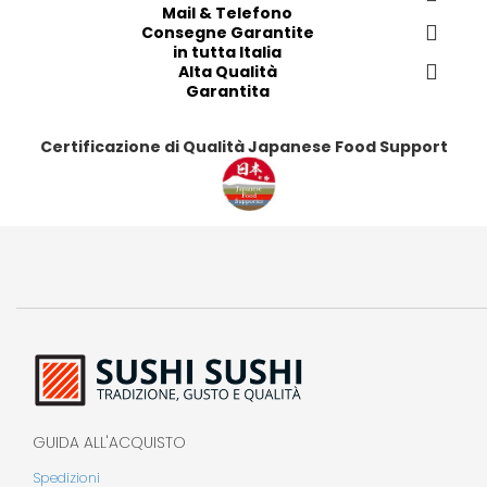
i
i
i
i
Mail & Telefono
t
t
t
t
Consegne Garantite
in tutta Italia
i
i
i
i
Alta Qualità
Garantita
Certificazione di Qualità Japanese Food Support
GUIDA ALL'ACQUISTO
Spedizioni