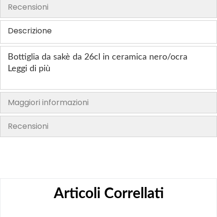
Recensioni
h
e
Descrizione
i
m
Bottiglia da sakè da 26cl in ceramica nero/ocra
a
Leggi di più
g
e
s
Maggiori informazioni
g
a
Recensioni
l
l
e
r
y
Articoli Correllati