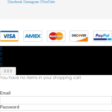
facebook
instagram
YouTube
© 2025 Powered by studiofuturoma.com - Sushi-Sushi srl Via di
Trigoria,45 Roma P.IVA 11945981006
You have no items in your shopping cart
Email
Password