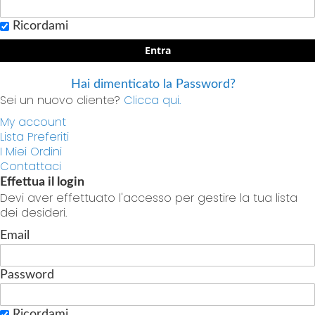
Ricordami
Entra
Hai dimenticato la Password?
Sei un nuovo cliente?
Clicca qui.
My account
Lista Preferiti
I Miei Ordini
Contattaci
Effettua il login
Devi aver effettuato l'accesso per gestire la tua lista
dei desideri.
Email
Password
Ricordami