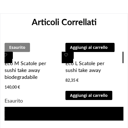
Articoli Correllati
Esaurito
Aggiungi al carrello
A
A
A
A
g
g
g
g
Eco M Scatole per
Eco L Scatole per
g
g
g
g
sushi take away
sushi take away
i
i
i
i
biodegradabile
82,35 €
u
u
u
u
140,00 €
n
n
n
n
Aggiungi al carrello
g
g
g
g
Esaurito
i 
i 
i
i
a
a
a
a
‹
i 
i 
i
i
›
p
p
p
p