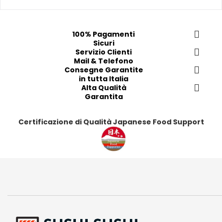
r
r
r
r
e
e
e
e
f
f
f
f
100% Pagamenti
e
e
e
e
Sicuri
r
r
Servizio Clienti
r
r
Mail & Telefono
i
i
i
i
Consegne Garantite
t
t
t
t
in tutta Italia
i
i
Alta Qualità
i
i
Garantita
Certificazione di Qualità Japanese Food Support