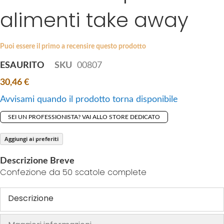
i
alimenti take away
e
p
s
t
g
o
a
Puoi essere il primo a recensire questo prodotto
t
l
ESAURITO
SKU
00807
h
l
e
30,46 €
e
b
r
Avvisami quando il prodotto torna disponibile
e
y
g
SEI UN PROFESSIONISTA? VAI ALLO STORE DEDICATO
i
n
Aggiungi ai preferiti
n
Descrizione Breve
i
Confezione da 50 scatole complete
n
g
Descrizione
o
f
t