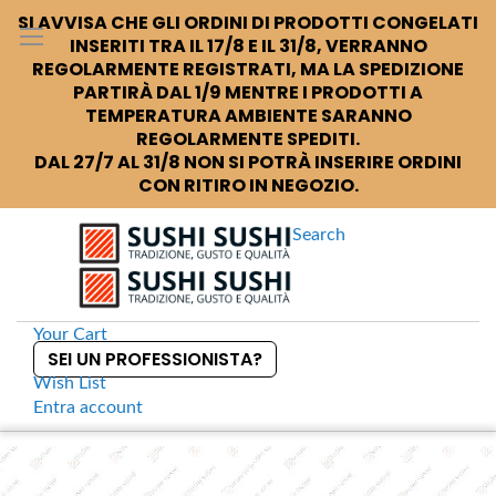
SI AVVISA CHE GLI ORDINI DI PRODOTTI CONGELATI
INSERITI TRA IL 17/8 E IL 31/8, VERRANNO
REGOLARMENTE REGISTRATI, MA LA SPEDIZIONE
PARTIRÀ DAL 1/9 MENTRE I PRODOTTI A
TEMPERATURA AMBIENTE SARANNO
REGOLARMENTE SPEDITI.
DAL 27/7 AL 31/8 NON SI POTRÀ INSERIRE ORDINI
CON RITIRO IN NEGOZIO.
Search
Your Cart
SEI UN PROFESSIONISTA?
Wish List
Entra
account
S
k
Home
CZ8 Scatole per alimenti take away
S
i
k