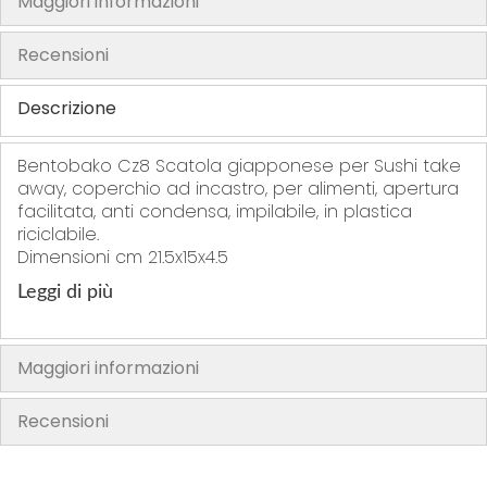
Maggiori informazioni
h
e
Recensioni
i
m
Descrizione
a
g
Bentobako Cz8 Scatola giapponese per Sushi take
e
away, coperchio ad incastro, per alimenti, apertura
s
facilitata, anti condensa, impilabile, in plastica
riciclabile.
g
Dimensioni cm 21.5x15x4.5
a
l
Leggi di più
l
e
r
Maggiori informazioni
y
Recensioni