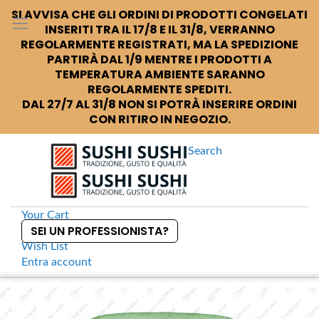
SI AVVISA CHE GLI ORDINI DI PRODOTTI CONGELATI
INSERITI TRA IL 17/8 E IL 31/8, VERRANNO
REGOLARMENTE REGISTRATI, MA LA SPEDIZIONE
PARTIRÀ DAL 1/9 MENTRE I PRODOTTI A
TEMPERATURA AMBIENTE SARANNO
REGOLARMENTE SPEDITI.
DAL 27/7 AL 31/8 NON SI POTRÀ INSERIRE ORDINI
CON RITIRO IN NEGOZIO.
Search
Your Cart
SEI UN PROFESSIONISTA?
Wish List
Entra
account
S
k
Home
Wakakusa Piatto in vetro verde giada
S
i
k