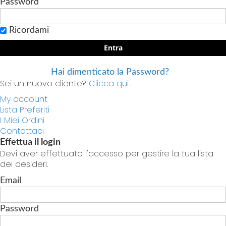
Password
Ricordami
Entra
Hai dimenticato la Password?
Sei un nuovo cliente?
Clicca qui.
My account
Lista Preferiti
I Miei Ordini
Contattaci
Effettua il login
Devi aver effettuato l'accesso per gestire la tua lista
dei desideri.
Email
Password