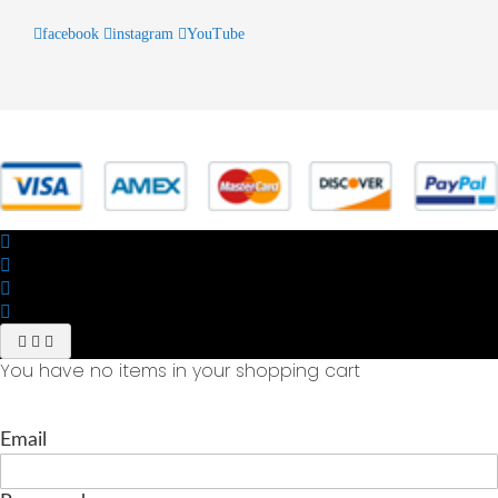
facebook
instagram
YouTube
© 2025 Powered by studiofuturoma.com - Sushi-Sushi srl Via di
Trigoria,45 Roma P.IVA 11945981006
You have no items in your shopping cart
Email