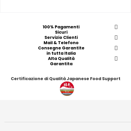
p
p
p
p
r
r
r
r
e
e
e
e
f
f
f
f
100% Pagamenti
Sicuri
e
e
e
e
Servizio Clienti
r
r
r
r
Mail & Telefono
i
i
i
i
Consegne Garantite
in tutta Italia
t
t
t
t
Alta Qualità
i
i
i
i
Garantita
Certificazione di Qualità Japanese Food Support