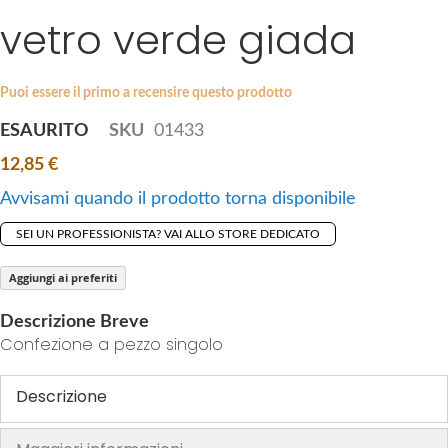
i
vetro verde giada
e
p
s
t
g
o
a
Puoi essere il primo a recensire questo prodotto
t
l
ESAURITO
SKU
01433
h
l
e
12,85 €
e
b
r
Avvisami quando il prodotto torna disponibile
e
y
g
SEI UN PROFESSIONISTA? VAI ALLO STORE DEDICATO
i
n
Aggiungi ai preferiti
n
Descrizione Breve
i
Confezione a pezzo singolo
n
g
Descrizione
o
f
t