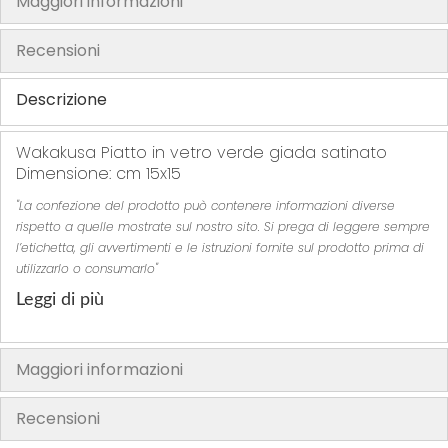
Maggiori informazioni
h
e
Recensioni
i
m
Descrizione
a
g
Wakakusa Piatto in vetro verde giada satinato
e
Dimensione: cm 15x15
s
"La confezione del prodotto può contenere informazioni diverse
g
rispetto a quelle mostrate sul nostro sito. Si prega di leggere sempre
a
l’etichetta, gli avvertimenti e le istruzioni fornite sul prodotto prima di
l
utilizzarlo o consumarlo"
l
Leggi di più
e
r
y
Maggiori informazioni
Recensioni