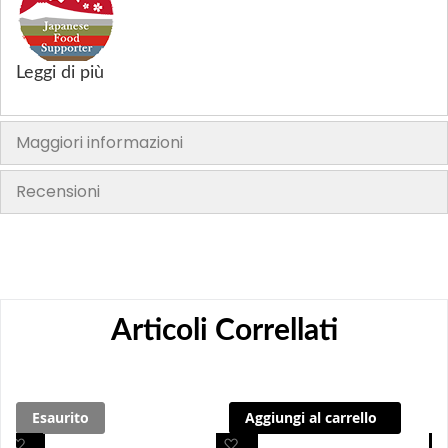
Leggi di più
Maggiori informazioni
Recensioni
Articoli Correllati
Esaurito
Aggiungi al carrello
A
A
A
A