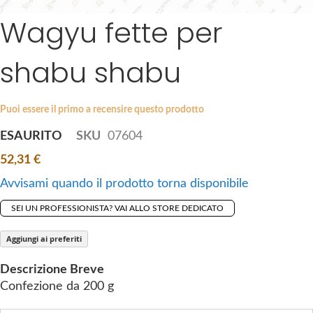
a
Wagyu fette per
S
g
k
e
i
s
shabu shabu
p
g
t
a
o
l
Puoi essere il primo a recensire questo prodotto
t
l
ESAURITO
SKU
07604
h
e
e
r
52,31 €
b
y
Avvisami quando il prodotto torna disponibile
e
g
SEI UN PROFESSIONISTA? VAI ALLO STORE DEDICATO
i
n
Aggiungi ai preferiti
n
Descrizione Breve
i
Confezione da 200 g
n
g