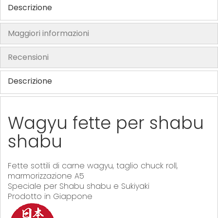
Descrizione
o
f
t
Maggiori informazioni
h
e
Recensioni
i
m
Descrizione
a
g
e
Wagyu fette per shabu
s
shabu
g
a
l
Fette sottili di carne wagyu, taglio chuck roll,
l
marmorizzazione A5
e
Speciale per Shabu shabu e Sukiyaki
r
Prodotto in Giappone
y