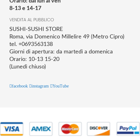
Orario: dal lun al ven
8-13 e 14-17
VENDITA AL PUBBLICO
SUSHI-SUSHI STORE
Roma, via Domenico Millelire 49 (Metro Cipro)
tel. +0693563138
Giorni di apertura: da martedì a domenica
Orario: 10-13 15-20
(Lunedì chiuso)
facebook
instagram
YouTube
© 2025 Powered by studiofuturoma.com - Sushi-Sushi srl Via di
Trigoria,45 Roma P.IVA 11945981006