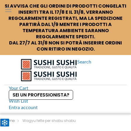
SI AVVISA CHE GLI ORDINI DI PRODOTTI CONGELATI
INSERITI TRA IL 17/8 E IL 31/8, VERRANNO
REGOLARMENTE REGISTRATI, MA LA SPEDIZIONE
PARTIRÀ DAL 1/9 MENTRE I PRODOTTI A
TEMPERATURA AMBIENTE SARANNO
REGOLARMENTE SPEDITI.
DAL 27/7 AL 31/8 NON SI POTRÀ INSERIRE ORDINI
CON RITIRO IN NEGOZIO.
Search
Your Cart
SEI UN PROFESSIONISTA?
Wish List
Entra
account
S
k
Home
Wagyu fette per shabu shabu
i