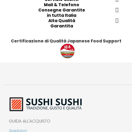
i
i
i
i
Mail & Telefono
t
t
t
t
Consegne Garantite
in tutta Italia
i
i
i
i
Alta Qualità
Garantita
Certificazione di Qualità Japanese Food Support
GUIDA ALL'ACQUISTO
Spedizioni