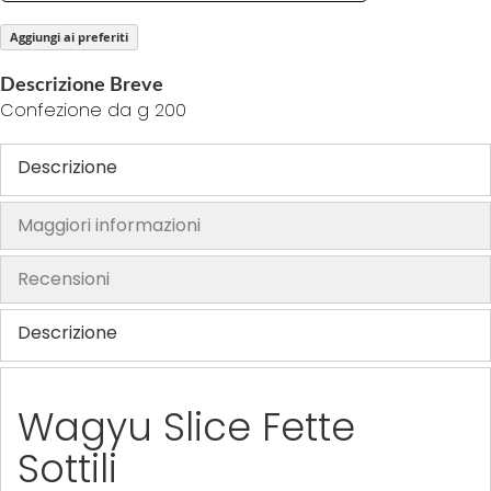
o
Aggiungi ai preferiti
f
t
Descrizione Breve
h
Confezione da g 200
e
i
Descrizione
m
a
Maggiori informazioni
g
e
Recensioni
s
g
Descrizione
a
l
l
Wagyu Slice Fette
e
r
Sottili
y