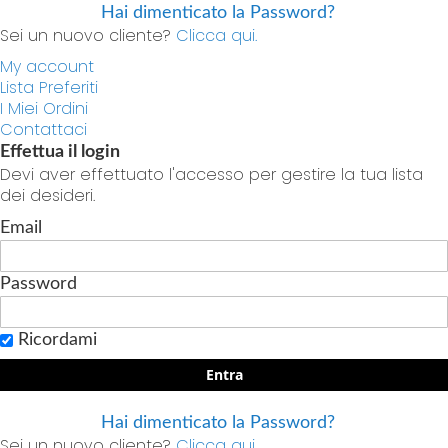
Hai dimenticato la Password?
Sei un nuovo cliente?
Clicca qui.
My account
Lista Preferiti
I Miei Ordini
Contattaci
Effettua il login
Devi aver effettuato l'accesso per gestire la tua lista
dei desideri.
Email
Password
Ricordami
Entra
Hai dimenticato la Password?
Sei un nuovo cliente?
Clicca qui.