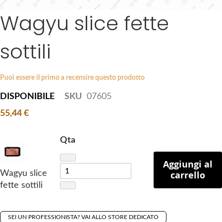
a
Wagyu slice fette
S
g
k
e
i
s
sottili
p
g
t
a
o
l
Puoi essere il primo a recensire questo prodotto
t
l
DISPONIBILE
SKU
07605
h
e
e
r
55,44 €
b
y
e
Qta
g
i
Aggiungi al
n
Wagyu slice
carrello
n
fette sottili
i
n
g
SEI UN PROFESSIONISTA? VAI ALLO STORE DEDICATO