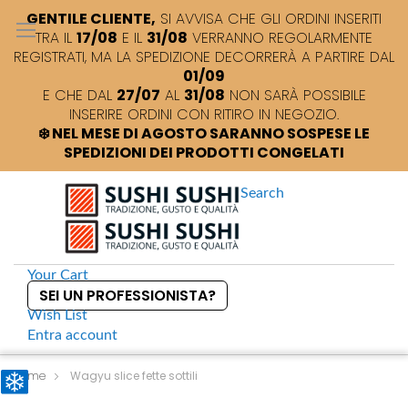
GENTILE CLIENTE,
SI AVVISA CHE GLI ORDINI INSERITI
TRA IL
17/08
E IL
31/08
VERRANNO REGOLARMENTE
REGISTRATI, MA LA SPEDIZIONE DECORRERÀ A PARTIRE DAL
01/09
E CHE DAL
27/07
AL
31/08
NON SARÀ POSSIBILE
INSERIRE ORDINI CON RITIRO IN NEGOZIO.
❄️ NEL MESE DI AGOSTO SARANNO SOSPESE LE
SPEDIZIONI DEI PRODOTTI CONGELATI
Search
Your Cart
SEI UN PROFESSIONISTA?
Wish List
Entra
account
S
k
Home
Wagyu slice fette sottili
i