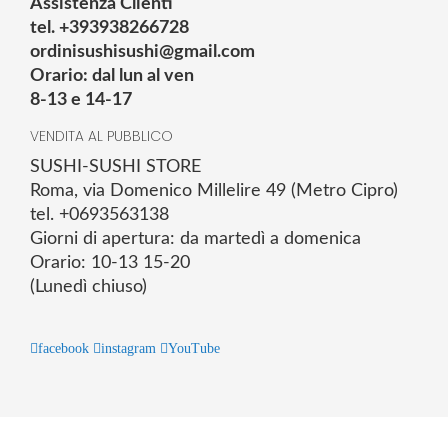
Assistenza Clienti
tel. +393938266728
ordinisushisushi@gmail.com
Orario: dal lun al ven
8-13 e 14-17
VENDITA AL PUBBLICO
SUSHI-SUSHI STORE
Roma, via Domenico Millelire 49 (Metro Cipro)
tel. +0693563138
Giorni di apertura: da martedì a domenica
Orario: 10-13 15-20
(Lunedì chiuso)
facebook
instagram
YouTube
© 2025 Powered by studiofuturoma.com - Sushi-Sushi srl Via di
Trigoria,45 Roma P.IVA 11945981006