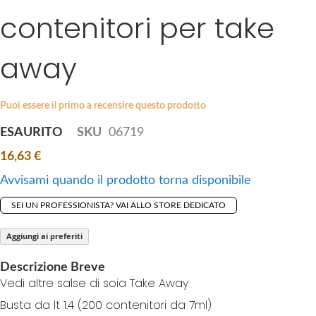
i
contenitori per take
e
p
s
t
g
away
o
a
t
l
h
l
Puoi essere il primo a recensire questo prodotto
e
e
b
ESAURITO
SKU
06719
r
e
y
16,63 €
g
i
Avvisami quando il prodotto torna disponibile
n
SEI UN PROFESSIONISTA? VAI ALLO STORE DEDICATO
n
i
Aggiungi ai preferiti
n
g
Descrizione Breve
o
Vedi altre salse di soia Take Away
f
Busta da lt 1.4 (200 contenitori da 7ml)
t