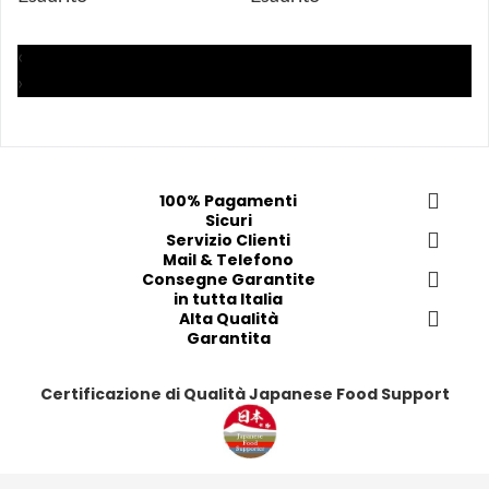
a
a
a
a
i 
i 
i
i
p
p
p
p
‹
r
r
r
r
›
e
e
e
e
f
f
f
f
e
e
e
e
r
r
r
r
100% Pagamenti
i
i
i
i
Sicuri
t
t
Servizio Clienti
t
t
Mail & Telefono
i
i
i
i
Consegne Garantite
in tutta Italia
Alta Qualità
Garantita
Certificazione di Qualità Japanese Food Support