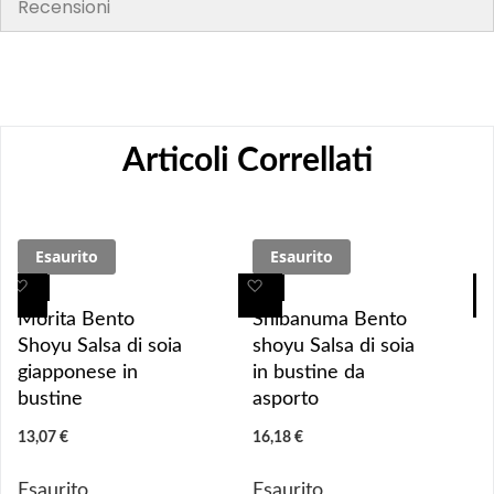
Recensioni
Articoli Correllati
Esaurito
Esaurito
A
A
A
A
g
g
g
g
Morita Bento
Shibanuma Bento
g
g
g
g
Shoyu Salsa di soia
shoyu Salsa di soia
i
i
i
i
giapponese in
in bustine da
u
u
u
u
bustine
asporto
n
n
n
n
13,07 €
16,18 €
g
g
g
g
i 
i 
i
i
Esaurito
Esaurito