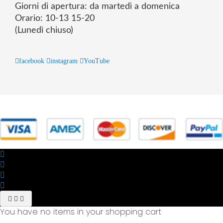
Giorni di apertura: da martedì a domenica
Orario: 10-13 15-20
(Lunedì chiuso)
facebook
instagram
YouTube
© 2025 Powered by studiofuturoma.com - Sushi-Sushi srl Via di
Trigoria,45 Roma P.IVA 11945981006
You have no items in your shopping cart