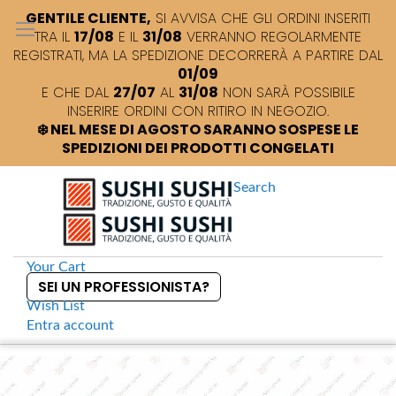
GENTILE CLIENTE,
SI AVVISA CHE GLI ORDINI INSERITI
TRA IL
17/08
E IL
31/08
VERRANNO REGOLARMENTE
REGISTRATI, MA LA SPEDIZIONE DECORRERÀ A PARTIRE DAL
01/09
E CHE DAL
27/07
AL
31/08
NON SARÀ POSSIBILE
INSERIRE ORDINI CON RITIRO IN NEGOZIO.
❄️ NEL MESE DI AGOSTO SARANNO SOSPESE LE
SPEDIZIONI DEI PRODOTTI CONGELATI
Search
Your Cart
SEI UN PROFESSIONISTA?
Wish List
Entra
account
S
k
Home
Salsa di soia in contenitori per take away
S
i
k