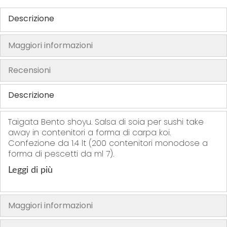
h
Descrizione
e
i
Maggiori informazioni
m
a
Recensioni
g
e
Descrizione
s
g
Taigata Bento shoyu. Salsa di soia per sushi take
a
away in contenitori a forma di carpa koi.
l
Confezione da 1.4 lt (200 contenitori monodose a
l
forma di pescetti da ml 7).
e
r
Leggi di più
y
Maggiori informazioni