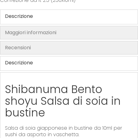
Confezione da lt 2.5 (250x10ml)
t
h
Descrizione
e
i
Maggiori informazioni
m
a
Recensioni
g
e
Descrizione
s
g
a
Shibanuma Bento
l
l
shoyu Salsa di soia in
e
bustine
r
y
Salsa di soia giapponese in bustine da 10ml per
sushi da asporto in vaschetta.