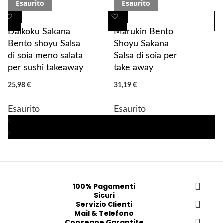
Esaurito
Esaurito
A
A
A
A
g
g
g
g
Daikoku Sakana
Marukin Bento
g
g
g
g
Bento shoyu Salsa
Shoyu Sakana
i
i
i
i
di soia meno salata
Salsa di soia per
u
u
u
u
per sushi takeaway
take away
n
n
n
n
25,98 €
31,19 €
g
g
g
g
i 
i 
i
i
Esaurito
Esaurito
a
a
a
a
‹
i 
i 
i
i
›
p
p
p
p
r
r
r
r
e
e
e
e
f
f
f
f
e
e
e
e
100% Pagamenti
Sicuri
r
r
r
r
Servizio Clienti
i
i
i
i
Mail & Telefono
t
t
t
t
Consegne Garantite