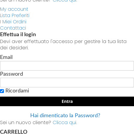
My account
Lista Preferiti
I Miei Ordini
Contattaci
Effettua il login
Devi aver effettuato l'accesso per gestire la tua lista
dei desideri.
Email
Password
Ricordami
Entra
Hai dimenticato la Password?
Sei un nuovo cliente?
Clicca qui.
CARRELLO