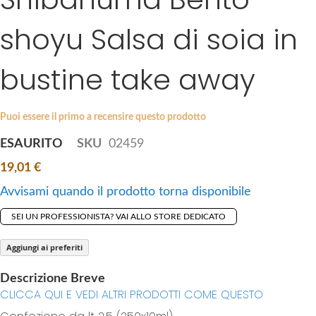
k
g
i
shoyu Salsa di soia in
e
p
s
t
g
bustine take away
o
a
t
l
h
l
Puoi essere il primo a recensire questo prodotto
e
e
b
ESAURITO
SKU
02459
r
e
y
19,01 €
g
i
Avvisami quando il prodotto torna disponibile
n
SEI UN PROFESSIONISTA? VAI ALLO STORE DEDICATO
n
i
Aggiungi ai preferiti
n
g
Descrizione Breve
o
CLICCA QUI E VEDI ALTRI PRODOTTI COME QUESTO
f