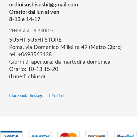
ordinisushisushi@gmail.com
Orario: dal lun al ven
8-13 e 14-17
VENDITA AL PUBBLICO
SUSHI-SUSHI STORE
Roma, via Domenico Millelire 49 (Metro Cipro)
tel. +0693563138
Giorni di apertura: da martedì a domenica
Orario: 10-13 15-20
(Lunedì chiuso)
facebook
instagram
YouTube
© 2025 Powered by studiofuturoma.com - Sushi-Sushi srl Via di
Trigoria,45 Roma P.IVA 11945981006