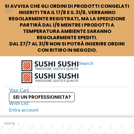
SI AVVISA CHE GLI ORDINI DI PRODOTTI CONGELATI
INSERITI TRA IL 17/8 E IL 31/8, VERRANNO
REGOLARMENTE REGISTRATI, MA LA SPEDIZIONE
PARTIRÀ DAL 1/9 MENTRE I PRODOTTI A
TEMPERATURA AMBIENTE SARANNO
REGOLARMENTE SPEDITI.
DAL 27/7 AL 31/8 NON SI POTRÀ INSERIRE ORDINI
CON RITIRO IN NEGOZIO.
Search
Your Cart
SEI UN PROFESSIONISTA?
Wish List
Entra
account
S
k
Home
S
Shibanuma Bento shoyu Salsa di soia in bustine take away
i