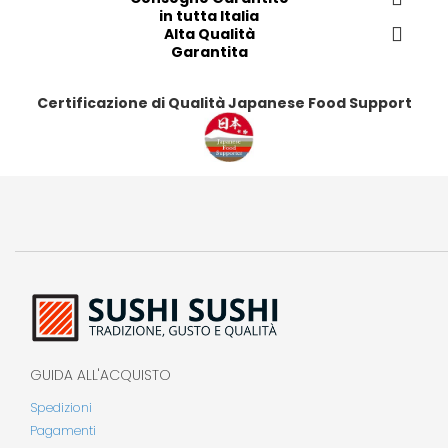
in tutta Italia
i
i
i
i
Alta Qualità
Garantita
Certificazione di Qualità Japanese Food Support
GUIDA ALL'ACQUISTO
Spedizioni
Pagamenti