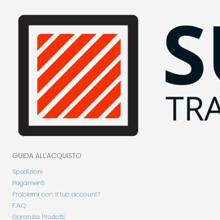
GUIDA ALL'ACQUISTO
Spedizioni
Pagamenti
Problemi con il tuo account?
F.A.Q.
Garanzia Prodotti