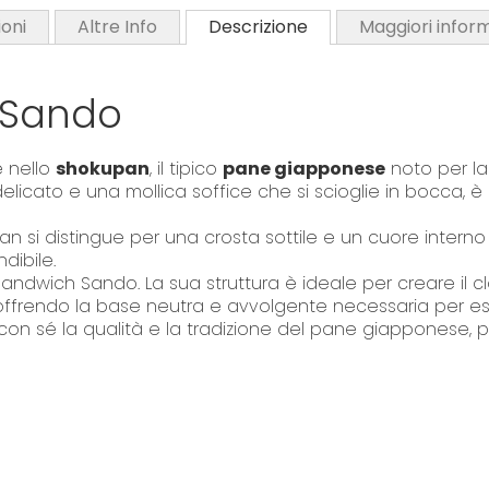
i
oni
Altre Info
Descrizione
Maggiori infor
n
g
l Sando
o
f
t
e nello
shokupan
, il tipico
pane giapponese
noto per la
h
licato e una mollica soffice che si scioglie in bocca, è
e
i
upan si distingue per una crosta sottile e un cuore inte
m
dibile.
sandwich Sando. La sua struttura è ideale per creare il c
a
offrendo la base neutra e avvolgente necessaria per esa
g
on sé la qualità e la tradizione del pane giapponese, pe
e
s
g
a
l
l