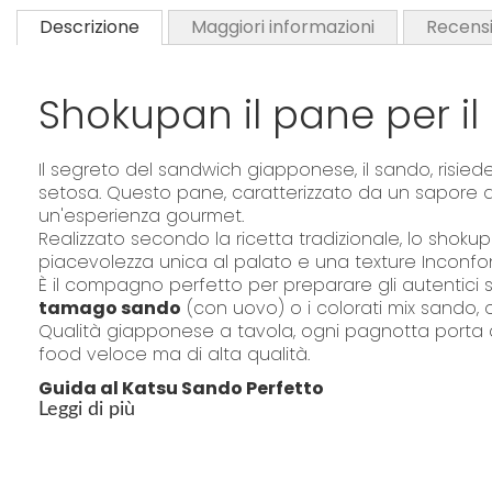
Descrizione
Maggiori informazioni
Recensi
Shokupan il pane per i
Il segreto del sandwich giapponese, il sando, risied
setosa. Questo pane, caratterizzato da un sapore de
un'esperienza gourmet.
Realizzato secondo la ricetta tradizionale, lo shok
piacevolezza unica al palato e una texture Inconfon
È il compagno perfetto per preparare gli autentici 
tamago sando
(con uovo) o i colorati mix sando, 
Qualità giapponese a tavola, ogni pagnotta porta c
food veloce ma di alta qualità.
Guida al Katsu Sando Perfetto
Leggi di più
Gli Ingredienti Fondamentali
Shokupan: 2 fette spesse (circa 2-2,5 cm).
Carne: Lonza di maiale (circa 1,5 - 2 cm di spessore).