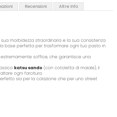
mazioni
Recensioni
Altre Info
 sua morbidezza straordinaria e la sua consistenza
 la base perfetta per trasformare ogni tuo pasto in
rno estremamente soffice, che garantisce una
lassico
katsu sando
(con cotoletta di maiale), il
ltare ogni farcitura.
rfetto sia per la colazione che per uno street