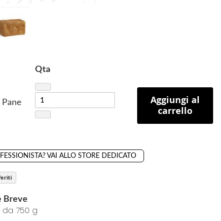
Qta
Aggiungi al
l Pane
carrello
OFESSIONISTA? VAI ALLO STORE DEDICATO
eriti
e Breve
 da 750 g