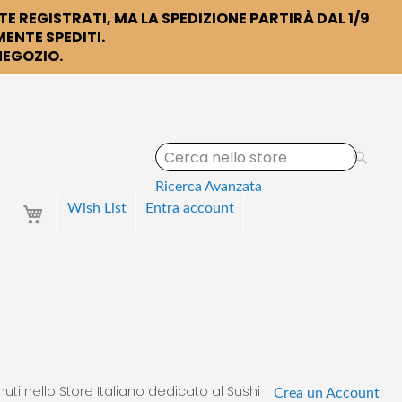
TE REGISTRATI, MA LA SPEDIZIONE PARTIRÀ DAL 1/9
ENTE SPEDITI.
 NEGOZIO.
S
e
a
Ricerca Avanzata
r
Your Cart
Wish List
Entra
account
c
h
uti nello Store Italiano dedicato al Sushi
Crea un Account