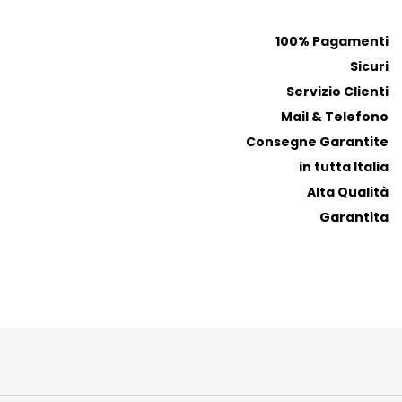
o netto è ciò che rende il Katsu Sando visivamente
100% Pagamenti
e, mentre il cavolo cappuccio mantiene una nota
Sicuri
Servizio Clienti
Mail & Telefono
Consegne Garantite
in tutta Italia
Alta Qualità
Garantita