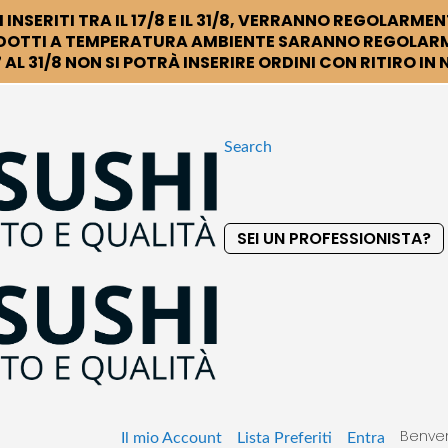
 INSERITI TRA IL 17/8 E IL 31/8, VERRANNO REGOLARMEN
DOTTI A TEMPERATURA AMBIENTE SARANNO REGOLARM
 AL 31/8 NON SI POTRÀ INSERIRE ORDINI CON RITIRO IN
Search
SEI UN PROFESSIONISTA?
S
k
i
p
t
o
C
o
Benven
n
Il mio Account
Lista Preferiti
Entra