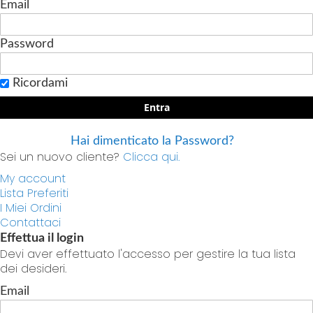
Email
Password
Ricordami
Entra
Hai dimenticato la Password?
Sei un nuovo cliente?
Clicca qui.
My account
Lista Preferiti
I Miei Ordini
Contattaci
Effettua il login
Devi aver effettuato l'accesso per gestire la tua lista
dei desideri.
Email