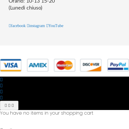
Orario: 10-13 15-20
(Lunedì chiuso)
facebook
instagram
YouTube
© 2025 Powered by studiofuturoma.com - Sushi-Sushi srl Via di
Trigoria,45 Roma P.IVA 11945981006
You have no items in your shopping cart