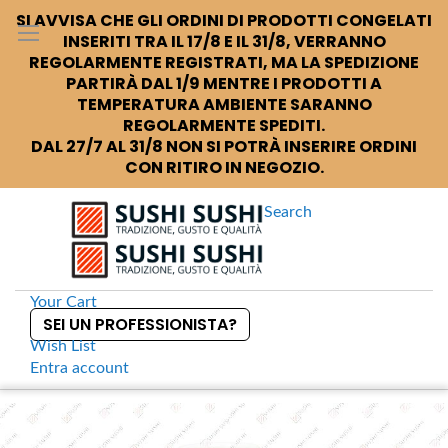
SI AVVISA CHE GLI ORDINI DI PRODOTTI CONGELATI
INSERITI TRA IL 17/8 E IL 31/8, VERRANNO
REGOLARMENTE REGISTRATI, MA LA SPEDIZIONE
PARTIRÀ DAL 1/9 MENTRE I PRODOTTI A
TEMPERATURA AMBIENTE SARANNO
REGOLARMENTE SPEDITI.
DAL 27/7 AL 31/8 NON SI POTRÀ INSERIRE ORDINI
CON RITIRO IN NEGOZIO.
Search
Your Cart
SEI UN PROFESSIONISTA?
Wish List
Entra
account
S
k
Home
Bulldog Tonkatsu Salsa per fritture con panko
S
i
k