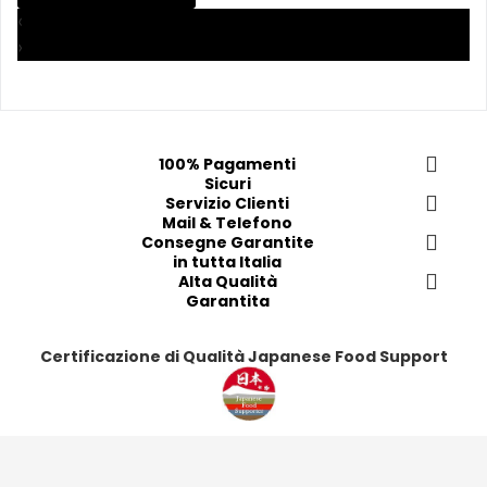
i 
i 
i
i
‹
p
p
p
p
›
r
r
r
r
e
e
e
e
f
f
f
f
e
e
e
e
100% Pagamenti
r
r
r
r
Sicuri
i
i
Servizio Clienti
i
i
Mail & Telefono
t
t
t
t
Consegne Garantite
i
i
i
i
in tutta Italia
Alta Qualità
Garantita
Certificazione di Qualità Japanese Food Support