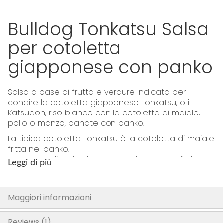
Bulldog Tonkatsu Salsa
per cotoletta
giapponese con panko
Salsa a base di frutta e verdure indicata per
condire la cotoletta giapponese Tonkatsu, o il
Katsudon, riso bianco con la cotoletta di maiale,
pollo o manzo, panate con panko.
La tipica cotoletta
Tonkatsu
è la cotoletta di maiale
fritta nel panko.
Il
Tonkatsu di pollo viene generalmente preferito
Leggi di più
dai bambini.
È un piatto popolare in Giappone, soprattutto per il
pranzo, dove puoi trovarlo nel menu di ogni
Maggiori informazioni
caffetteria o ristorante.
Prodotto in Giappone
Reviews
1