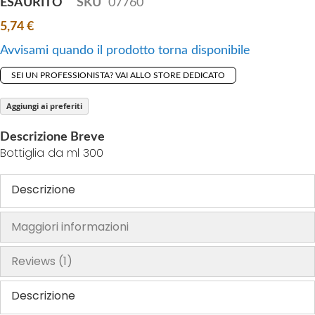
ESAURITO
SKU
07760
h
5,74 €
e
i
Avvisami quando il prodotto torna disponibile
m
SEI UN PROFESSIONISTA? VAI ALLO STORE DEDICATO
a
g
Aggiungi ai preferiti
e
s
Descrizione Breve
g
Bottiglia da ml 300
a
l
Descrizione
l
e
Maggiori informazioni
r
y
Reviews
1
Descrizione