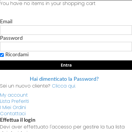
You have no items in your shopping cart
Email
Password
Ricordami
Entra
Hai dimenticato la Password?
Sei un nuovo cliente?
Clicca qui.
My account
Lista Preferiti
I Miei Ordini
Contattaci
Effettua il login
Devi aver effettuato l'accesso per gestire la tua lista