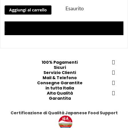
n
n
n
n
Esaurito
Aggiungi al carrello
g
g
g
g
i 
i 
i
i
a
a
a
a
‹
i 
i 
i
i
›
p
p
p
p
r
r
r
r
e
e
e
e
f
f
f
f
100% Pagamenti
e
e
e
e
Sicuri
r
r
Servizio Clienti
r
r
Mail & Telefono
i
i
i
i
Consegne Garantite
t
t
t
t
in tutta Italia
i
i
Alta Qualità
i
i
Garantita
Certificazione di Qualità Japanese Food Support