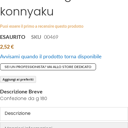
i
konnyaku
e
p
s
t
g
o
a
Puoi essere il primo a recensire questo prodotto
t
l
ESAURITO
SKU
00469
h
l
e
2,52 €
e
b
r
Avvisami quando il prodotto torna disponibile
e
y
g
SEI UN PROFESSIONISTA? VAI ALLO STORE DEDICATO
i
n
Aggiungi ai preferiti
n
Descrizione Breve
i
Confezione da g 180
n
g
Descrizione
o
f
t