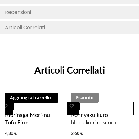
Recensioni
Articoli Correlati
Articoli Correllati
Aggiungi al carrello
Esaurito
A
A
A
A
g
g
g
g
Morinaga Mori-nu
Konnyaku kuro
g
g
g
g
Tofu Firm
block konjac scuro
i
i
i
i
4,30 €
2,60 €
u
u
u
u