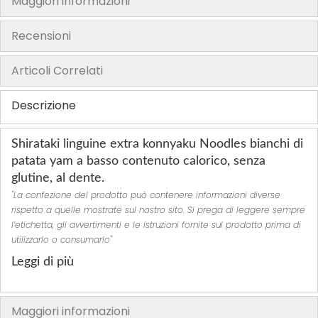
Maggiori informazioni
h
e
Recensioni
i
m
Articoli Correlati
a
g
Descrizione
e
s
Shirataki linguine extra konnyaku Noodles bianchi di
g
patata yam a basso contenuto calorico, senza
a
glutine, al dente.
l
"La confezione del prodotto può contenere informazioni diverse
l
rispetto a quelle mostrate sul nostro sito. Si prega di leggere sempre
e
l’etichetta, gli avvertimenti e le istruzioni fornite sul prodotto prima di
r
utilizzarlo o consumarlo"
y
Leggi di più
Maggiori informazioni