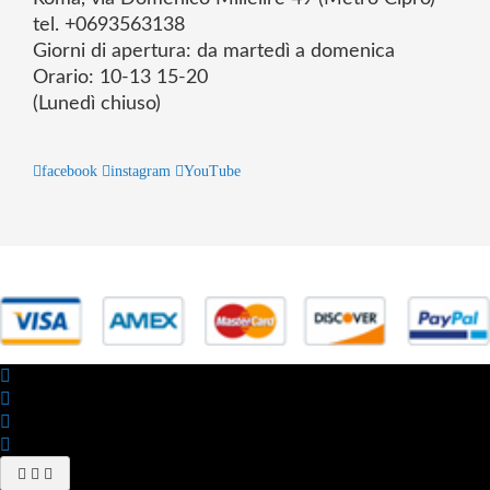
tel. +0693563138
Giorni di apertura: da martedì a domenica
Orario: 10-13 15-20
(Lunedì chiuso)
facebook
instagram
YouTube
© 2025 Powered by studiofuturoma.com - Sushi-Sushi srl Via di
Trigoria,45 Roma P.IVA 11945981006