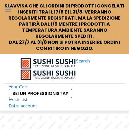
SI AVVISA CHE GLI ORDINI DI PRODOTTI CONGELATI
INSERITI TRA IL 17/8 E IL 31/8, VERRANNO
REGOLARMENTE REGISTRATI, MA LA SPEDIZIONE
PARTIRÀ DAL 1/9 MENTRE I PRODOTTI A
TEMPERATURA AMBIENTE SARANNO
REGOLARMENTE SPEDITI.
DAL 27/7 AL 31/8 NON SI POTRÀ INSERIRE ORDINI
CON RITIRO IN NEGOZIO.
Search
Your Cart
SEI UN PROFESSIONISTA?
Wish List
Entra
account
S
k
Home
Shirataki linguine extra konnyaku
S
i
k