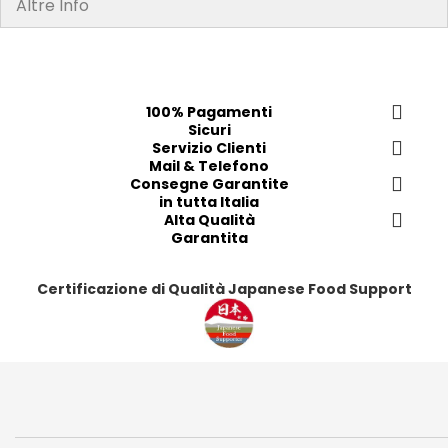
Altre Info
rispetto a quelle mostrate sul nostro sito. Si prega di leggere sempre
l’etichetta, gli avvertimenti e le istruzioni fornite sul prodotto prima di
utilizzarlo o consumarlo"
100% Pagamenti
Sicuri
Servizio Clienti
Mail & Telefono
Consegne Garantite
in tutta Italia
Alta Qualità
Garantita
Certificazione di Qualità Japanese Food Support