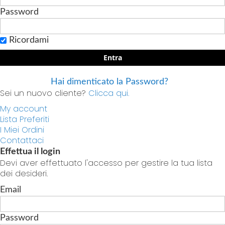
Password
Ricordami
Entra
Hai dimenticato la Password?
Sei un nuovo cliente?
Clicca qui.
My account
Lista Preferiti
I Miei Ordini
Contattaci
Effettua il login
Devi aver effettuato l'accesso per gestire la tua lista
dei desideri.
Email
Password