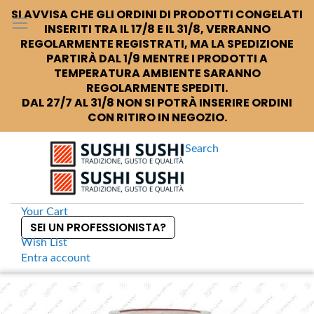
SI AVVISA CHE GLI ORDINI DI PRODOTTI CONGELATI
INSERITI TRA IL 17/8 E IL 31/8, VERRANNO
REGOLARMENTE REGISTRATI, MA LA SPEDIZIONE
PARTIRÀ DAL 1/9 MENTRE I PRODOTTI A
TEMPERATURA AMBIENTE SARANNO
REGOLARMENTE SPEDITI.
DAL 27/7 AL 31/8 NON SI POTRÀ INSERIRE ORDINI
CON RITIRO IN NEGOZIO.
Search
Your Cart
SEI UN PROFESSIONISTA?
Wish List
Entra
account
S
k
Home
Youki Tobanjan Salsa piccante a base di pasta di fave
S
i
k