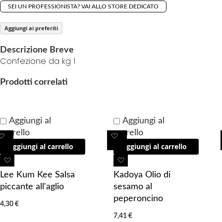
f
SEI UN PROFESSIONISTA? VAI ALLO STORE DEDICATO
t
h
Aggiungi ai preferiti
e
i
Descrizione Breve
Confezione da kg 1
m
a
Prodotti correlati
g
e
s
Aggiungi al
Aggiungi al
g
carrello
carrello
a
A
A
l
Aggiungi al carrello
Aggiungi al carrello
g
g
l
g
g
A
A
e
i
i
g
g
Lee Kum Kee Salsa
Kadoya Olio di
r
u
u
g
g
piccante all'aglio
sesamo al
y
n
n
i
i
peperoncino
4,30 €
g
g
u
u
7,41 €
i 
i 
n
n