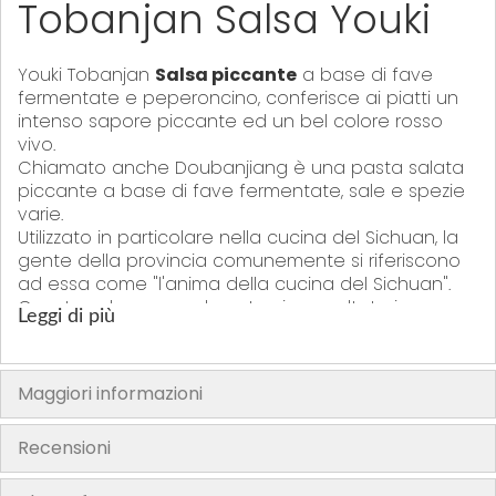
Tobanjan Salsa Youki
Youki Tobanjan
Salsa piccante
a base di fave
fermentate e peperoncino, conferisce ai piatti un
intenso sapore piccante ed un bel colore rosso
vivo.
Chiamato anche Doubanjiang è una pasta salata
piccante a base di fave fermentate, sale e spezie
varie.
Utilizzato in particolare nella cucina del Sichuan, la
gente della provincia comunemente si riferiscono
ad essa come "l'anima della cucina del Sichuan".
Questa salsa generalmente viene saltata in
Leggi di più
padella con l'olio e mangiato con riso o pasta
come un pasto veloce, o usato come condimento
principale per piatti a base di tofu fritto, insalate
Maggiori informazioni
fredde con tofu, o con spaghetti istantanei.
Nella cucina coreana, una forma simile di pasta di
fagioli è chiamato doenjang .
Recensioni
"La confezione del prodotto può contenere informazioni diverse