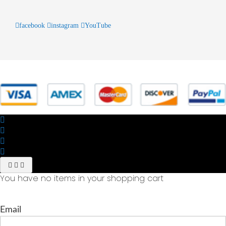
facebook
instagram
YouTube
© 2025 Powered by studiofuturoma.com - Sushi-Sushi srl Via di
Trigoria,45 Roma P.IVA 11945981006
You have no items in your shopping cart
Email