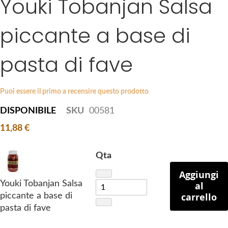
Youki Tobanjan Salsa
k
e
i
s
piccante a base di
p
g
t
a
pasta di fave
o
l
t
l
h
e
Puoi essere il primo a recensire questo prodotto
e
r
b
y
DISPONIBILE
SKU
00581
e
11,88 €
g
i
Qta
n
n
Aggiungi
i
Youki Tobanjan Salsa
al
n
carrello
piccante a base di
g
pasta di fave
o