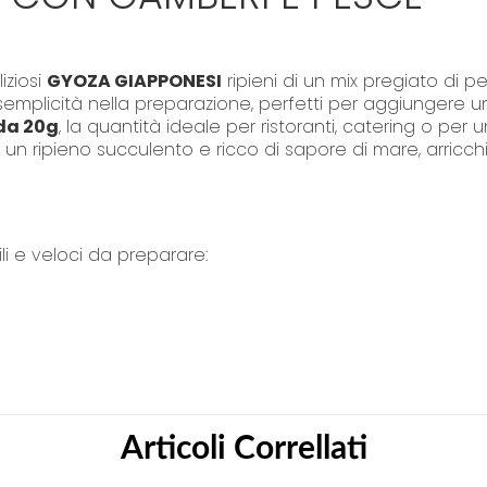
y
liziosi
GYOZA GIAPPONESI
ripieni di un mix pregiato di 
e semplicità nella preparazione, perfetti per aggiungere 
 da 20g
, la quantità ideale per ristoranti, catering o pe
r un ripieno succulento e ricco di sapore di mare, arricchi
 e veloci da preparare:
i al vapore per ottenere la base croccante e la sommità 
 soli 4-5 minuti.
icato in 4-5 minuti.
r un'esperienza culinaria rapida, semplice e di altissimo l
 da cuocere al vapore o alla piastra.
Articoli Correllati
tura)