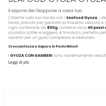
Il sapore del Giappone a casa tua
L'Oriente sulla tua tavola con i
Seafood Gyoza
, i de
ravioli, precotti per garantirti la massima velocità 
Ogni confezione da
800g
contiene circa
40 pezzi
La pasta, sottile e leggera, è l'involucro perfetto pe
sesamo per un gusto complesso e bilanciato.
Croccantezza e Sapore in Pochi Minuti
I
GYOZA CON GAMBERI
sono estremamente versatili
Metodo Classico (Padella):
Fritti e poi cott
Leggi di più
Frittura Veloce:
Per una croccantezza totale in
Cottura a Vapore:
Per un raviolo leggero e del
Scegli la qualità dei
Gyoza con Gamberi e Pesce
pe
Ravioli con gamberi e frutti di mare, Seafood gyoza
Metodi di Preparazione
(Da consumarsi previa cot