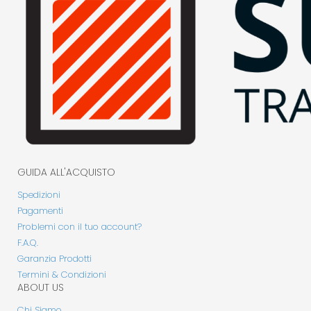
GUIDA ALL'ACQUISTO
Spedizioni
Pagamenti
Problemi con il tuo account?
F.A.Q.
Garanzia Prodotti
Termini & Condizioni
ABOUT US
Chi Siamo