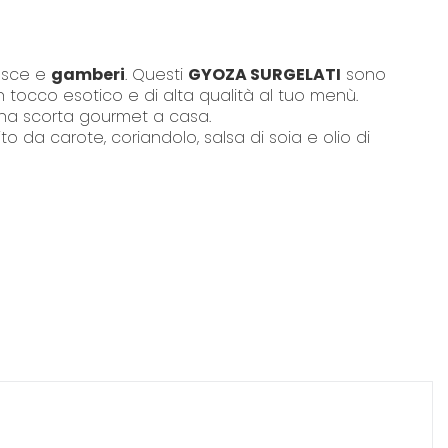
pesce e
gamberi
. Questi
GYOZA SURGELATI
sono
un tocco esotico e di alta qualità al tuo menù.
r una scorta gourmet a casa.
to da carote, coriandolo, salsa di soia e olio di
morbida, come nella migliore tradizione
izakaya
.
ivello.