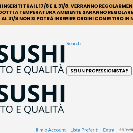
 INSERITI TRA IL 17/8 E IL 31/8, VERRANNO REGOLARMEN
DOTTI A TEMPERATURA AMBIENTE SARANNO REGOLARM
 AL 31/8 NON SI POTRÀ INSERIRE ORDINI CON RITIRO IN
Search
SEI UN PROFESSIONISTA?
S
k
i
p
t
o
C
o
Benven
n
Il mio Account
Lista Preferiti
Entra