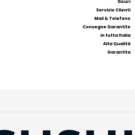
Sicuri
i
i
Servizio Clienti
t
t
Mail & Telefono
i
i
Consegne Garantite
in tutta Italia
Alta Qualità
Garantita