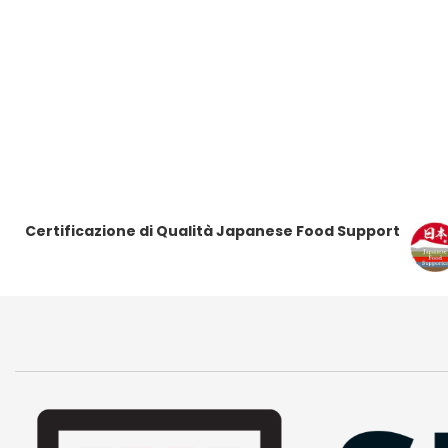
i
i
i
i
t
t
t
t
i
i
i
i
Certificazione di Qualità Japanese Food Support