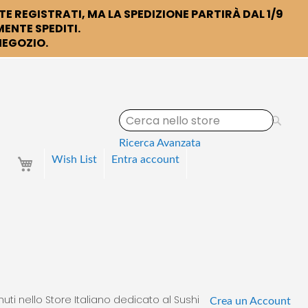
TE REGISTRATI, MA LA SPEDIZIONE PARTIRÀ DAL 1/9
ENTE SPEDITI.
 NEGOZIO.
S
e
a
Ricerca Avanzata
r
Your Cart
Wish List
Entra
account
c
h
uti nello Store Italiano dedicato al Sushi
Crea un Account