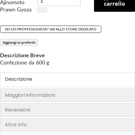
Ajinomoto
carrello
f
Prawn Gyoza
t
h
e
SEI UN PROFESSIONISTA? VAI ALLO STORE DEDICATO
i
m
Aggiungi ai preferiti
a
g
Descrizione Breve
e
Confezione da 600 g
s
g
Descrizione
a
l
Maggiori informazioni
l
e
Recensioni
r
y
Altre Info