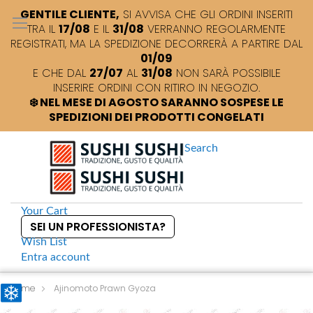
GENTILE CLIENTE,
SI AVVISA CHE GLI ORDINI INSERITI
TRA IL
17/08
E IL
31/08
VERRANNO REGOLARMENTE
REGISTRATI, MA LA SPEDIZIONE DECORRERÀ A PARTIRE DAL
01/09
E CHE DAL
27/07
AL
31/08
NON SARÀ POSSIBILE
INSERIRE ORDINI CON RITIRO IN NEGOZIO.
❄️ NEL MESE DI AGOSTO SARANNO SOSPESE LE
SPEDIZIONI DEI PRODOTTI CONGELATI
Search
Your Cart
SEI UN PROFESSIONISTA?
Wish List
Entra
account
S
k
Home
Ajinomoto Prawn Gyoza
i