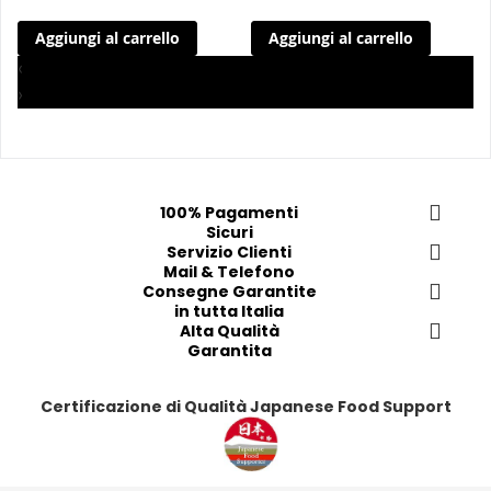
n
n
n
n
Aggiungi al carrello
Aggiungi al carrello
g
g
g
g
i 
i 
i
i
‹
a
a
a
a
›
i 
i 
i
i
p
p
p
p
r
r
r
r
e
e
e
e
100% Pagamenti
f
f
f
f
Sicuri
e
e
Servizio Clienti
e
e
Mail & Telefono
r
r
r
r
Consegne Garantite
i
i
i
i
in tutta Italia
t
t
Alta Qualità
t
t
Garantita
i
i
i
i
Certificazione di Qualità Japanese Food Support