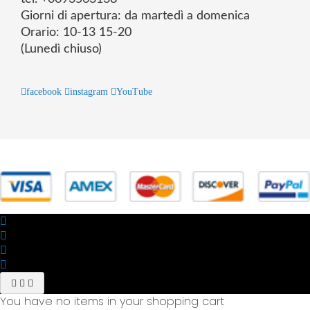
Giorni di apertura: da martedì a domenica
Orario: 10-13 15-20
(Lunedì chiuso)
facebook
instagram
YouTube
© 2025 Powered by studiofuturoma.com - Sushi-Sushi srl Via di
Trigoria,45 Roma P.IVA 11945981006
You have no items in your shopping cart