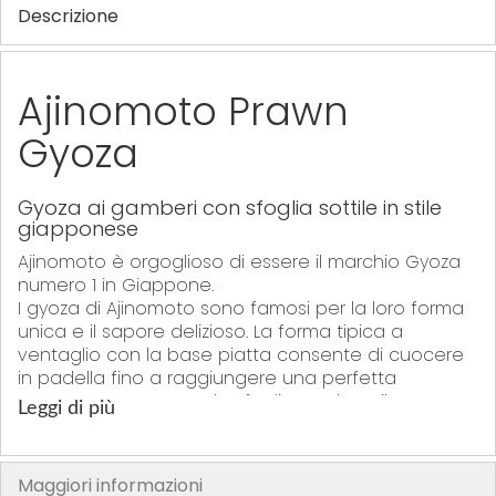
Descrizione
Ajinomoto Prawn
Gyoza
Gyoza ai gamberi con sfoglia sottile in stile
giapponese
Ajinomoto è orgoglioso di essere il marchio Gyoza
numero 1 in Giappone.
I gyoza di Ajinomoto sono famosi per la loro forma
unica e il sapore delizioso. La forma tipica a
ventaglio con la base piatta consente di cuocere
in padella fino a raggiungere una perfetta
croccantezza mentre la sfoglia trattiene il sapore
Leggi di più
creando una sensazione croccante e succosa allo
stesso tempo.
I Gyoza ai Gamberi di Ajinomoto, vantano un
Maggiori informazioni
sapore eccezionale, verdure croccanti e presenta