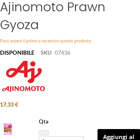
Ajinomoto Prawn
S
a
k
g
i
Gyoza
e
p
s
t
g
o
a
Puoi essere il primo a recensire questo prodotto
t
l
DISPONIBILE
SKU
07436
h
l
e
e
b
r
e
y
g
i
n
17,33 €
n
i
n
Qta
g
Aggiungi al
o