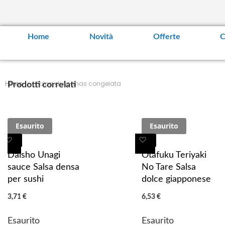
Home
Novità
Offerte
C
Home
Polpa di Ananas congelata
Prodotti correlati
Esaurito
Esaurito
A
A
A
A
g
g
g
g
Daisho Unagi
Otafuku Teriyaki
g
g
g
g
sauce Salsa densa
No Tare Salsa
i
i
i
i
per sushi
dolce giapponese
u
u
u
u
3,71 €
6,53 €
n
n
n
n
g
g
g
g
Esaurito
Esaurito
i
i
i
i