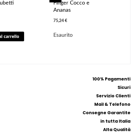
g
g
ubetti
Finger Cocco e
g
g
Ananas
i
i
75,24 €
u
u
n
n
Esaurito
l carrello
g
g
i
i
a
a
i
i
p
p
r
r
100% Pagamenti
e
e
Sicuri
f
f
e
e
Servizio Clienti
r
r
Mail & Telefono
i
i
Consegne Garantite
t
t
in tutta Italia
i
i
Alta Qualità