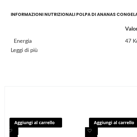
INFORMAZIONI NUTRIZIONALI POLPA DI ANANAS CONGEL
Valo
Energia
47 K
Leggi di più
Proteine
0,7 g
Carboidrati
9,5 g
Lipidi
0,4 g
Vitamina C
60,0
Potassio
250
Aggiungi al carrello
Aggiungi al carrello
A
A
A
A