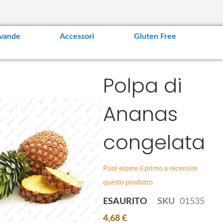
vande
Accessori
Gluten Free
Polpa di
Ananas
Esaurito
congelata
A
A
g
g
so crudo
Ikura Pink Caviale
g
g
 per pokè
di salmone rosa
Puoi essere il primo a recensire
i
i
questo prodotto
20,96 €
u
u
n
n
ESAURITO
SKU
01535
Esaurito
g
g
4,68 €
i
i