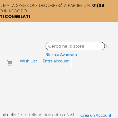
 MA LA SPEDIZIONE DECORRERÀ A PARTIRE DAL
01/09
O IN NEGOZIO.
TTI CONGELATI
S
e
a
Ricerca Avanzata
r
Your Cart
Wish List
Entra
account
c
h
uti nello Store Italiano dedicato al Sushi
Crea un Account