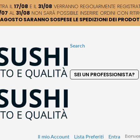
TRA IL
17/08
E IL
31/08
VERRANNO REGOLARMENTE REGISTRATI,
/07
AL
31/08
NON SARÀ POSSIBILE INSERIRE ORDINI CON RITIR
DI AGOSTO SARANNO SOSPESE LE SPEDIZIONI DEI PRODO
Search
SEI UN PROFESSIONISTA?
S
k
i
p
t
o
C
o
Benven
n
Il mio Account
Lista Preferiti
Entra