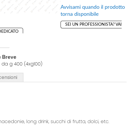
a
a
Avvisami quando il prodotto
i
i
torna disponibile
p
p
SEI UN PROFESSIONISTA? VAI
r
r
DEDICATO
e
e
f
f
eriti
e
e
r
r
e Breve
i
i
 da g 400 (4xg100)
t
t
i
censioni
i
cedonie, long drink, succhi di frutta, dolci, etc.