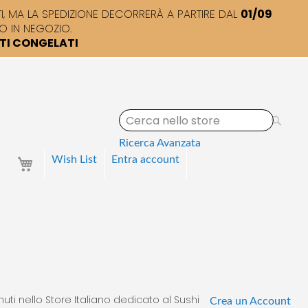
 MA LA SPEDIZIONE DECORRERÀ A PARTIRE DAL
01/09
O IN NEGOZIO.
TTI CONGELATI
S
e
a
Ricerca Avanzata
r
Your Cart
Wish List
Entra
account
c
h
uti nello Store Italiano dedicato al Sushi
Crea un Account