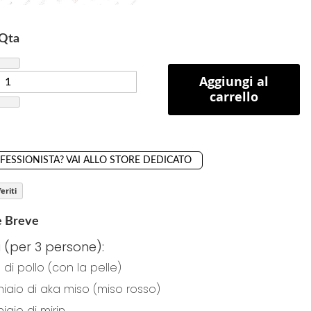
Qta
Aggiungi al
carrello
OFESSIONISTA? VAI ALLO STORE DEDICATO
eriti
e Breve
i (per 3 persone):
 di pollo (con la pelle)
hiaio di aka miso (miso rosso)
iaio di mirin