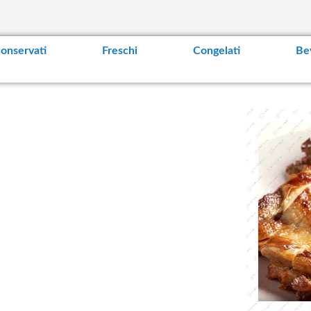
t
e
n
t
onservati
Freschi
Congelati
Be
S
k
i
p
t
o
t
h
e
e
n
d