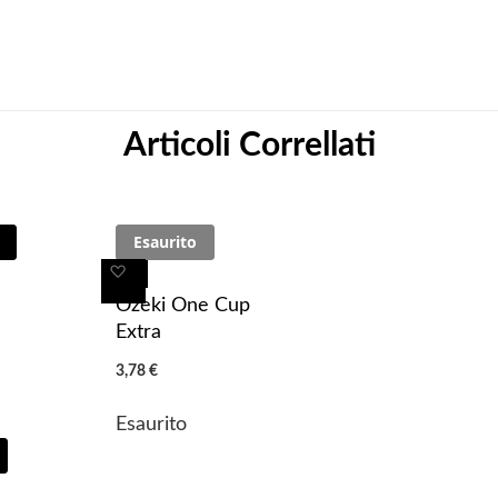
Articoli Correllati
Esaurito
A
A
g
g
Ozeki One Cup
g
g
Extra
i
i
3,78 €
u
u
n
n
Esaurito
g
g
i
i
a
a