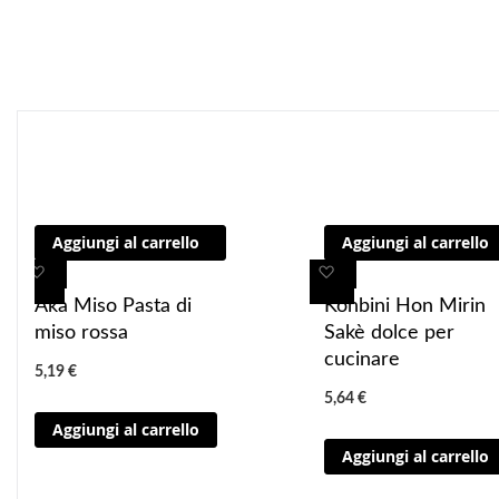
Aggiungi al carrello
Aggiungi al carrello
A
A
A
A
g
g
g
g
Aka Miso Pasta di
Konbini Hon Mirin
g
g
g
g
miso rossa
Sakè dolce per
i
i
i
i
cucinare
5,19 €
u
u
u
u
5,64 €
n
n
n
n
Aggiungi al carrello
g
g
g
g
Aggiungi al carrello
i
i
i
i
a
a
a
a