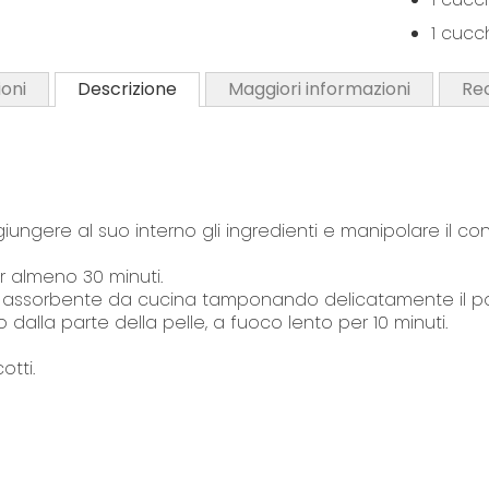
o
1 cucc
f
t
h
oni
Descrizione
Maggiori informazioni
Re
e
i
m
a
g
ungere al suo interno gli ingredienti e manipolare il cont
e
s
r almeno 30 minuti.
g
a assorbente da cucina tamponando delicatamente il pol
a
 dalla parte della pelle, a fuoco lento per 10 minuti.
l
otti.
l
e
r
y