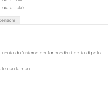
hiaio di saké
censioni
enuto dall'esterno per far condire il petto di pollo
lo con le mani.