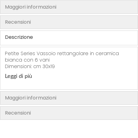
Maggiori informazioni
h
e
Recensioni
i
m
Descrizione
a
g
e
Petite Series Vassoio rettangolare in ceramica
s
bianca con 6 vani
Dimensioni: cm 30x19
g
a
Leggi di più
l
l
e
Maggiori informazioni
r
y
Recensioni