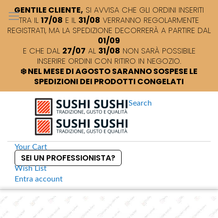
GENTILE CLIENTE,
SI AVVISA CHE GLI ORDINI INSERITI
TRA IL
17/08
E IL
31/08
VERRANNO REGOLARMENTE
REGISTRATI, MA LA SPEDIZIONE DECORRERÀ A PARTIRE DAL
01/09
E CHE DAL
27/07
AL
31/08
NON SARÀ POSSIBILE
INSERIRE ORDINI CON RITIRO IN NEGOZIO.
❄️ NEL MESE DI AGOSTO SARANNO SOSPESE LE
SPEDIZIONI DEI PRODOTTI CONGELATI
Search
Your Cart
SEI UN PROFESSIONISTA?
Wish List
Entra
account
S
k
Home
Petite Series Vassoio bianco 6 vani
S
i
k