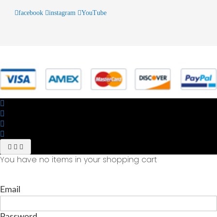
facebook
instagram
YouTube
© 2025 Powered by studiofuturoma.com - Sushi-Sushi srl Via di
Trigoria,45 Roma P.IVA 11945981006
You have no items in your shopping cart
Email
Password