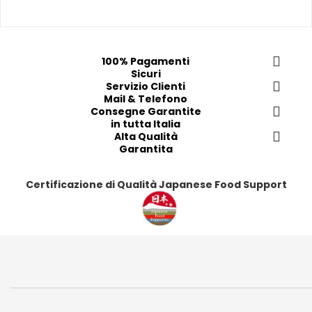
e
e
e
e
f
f
f
f
e
e
e
e
r
r
r
r
100% Pagamenti
Sicuri
i
i
i
i
Servizio Clienti
t
t
t
t
Mail & Telefono
i
i
i
i
Consegne Garantite
in tutta Italia
Alta Qualità
Garantita
Certificazione di Qualità Japanese Food Support