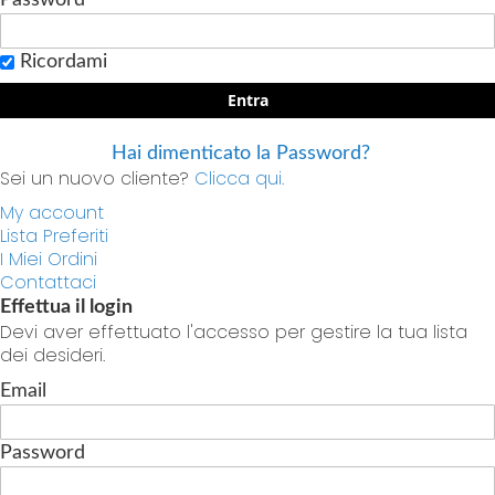
Ricordami
Entra
Hai dimenticato la Password?
Sei un nuovo cliente?
Clicca qui.
My account
Lista Preferiti
I Miei Ordini
Contattaci
Effettua il login
Devi aver effettuato l'accesso per gestire la tua lista
dei desideri.
Email
Password