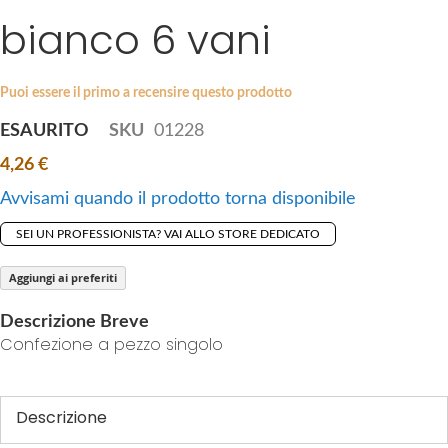
i
bianco 6 vani
e
p
s
t
g
o
a
Puoi essere il primo a recensire questo prodotto
t
l
ESAURITO
SKU
01228
h
l
e
4,26 €
e
b
r
Avvisami quando il prodotto torna disponibile
e
y
g
SEI UN PROFESSIONISTA? VAI ALLO STORE DEDICATO
i
n
Aggiungi ai preferiti
n
Descrizione Breve
i
Confezione a pezzo singolo
n
g
o
Descrizione
f
t