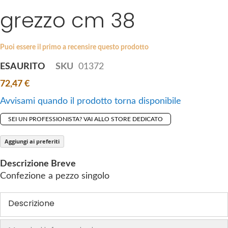
i
grezzo cm 38
e
p
s
t
g
o
a
Puoi essere il primo a recensire questo prodotto
t
l
ESAURITO
SKU
01372
h
l
e
72,47 €
e
b
r
Avvisami quando il prodotto torna disponibile
e
y
g
SEI UN PROFESSIONISTA? VAI ALLO STORE DEDICATO
i
n
Aggiungi ai preferiti
n
Descrizione Breve
i
Confezione a pezzo singolo
n
g
Descrizione
o
f
t