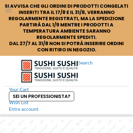
SI AVVISA CHE GLI ORDINI DI PRODOTTI CONGELATI
INSERITI TRA IL 17/8 E IL 31/8, VERRANNO
REGOLARMENTE REGISTRATI, MA LA SPEDIZIONE
PARTIRÀ DAL 1/9 MENTRE I PRODOTTI A
TEMPERATURA AMBIENTE SARANNO
REGOLARMENTE SPEDITI.
DAL 27/7 AL 31/8 NON SI POTRÀ INSERIRE ORDINI
CON RITIRO IN NEGOZIO.
Search
Your Cart
SEI UN PROFESSIONISTA?
Wish List
Entra
account
S
k
Home
Vassoio centrotavola grezzo cm 38
S
i
k