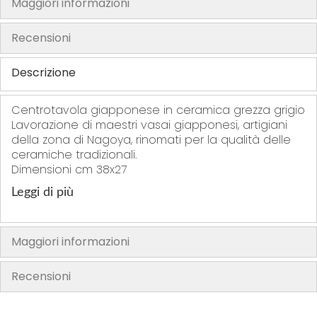
Maggiori informazioni
h
e
Recensioni
i
m
Descrizione
a
g
Centrotavola giapponese in ceramica grezza grigio
e
Lavorazione di maestri vasai giapponesi, artigiani
s
della zona di Nagoya, rinomati per la qualità delle
g
ceramiche tradizionali.
Dimensioni cm 38x27
a
l
Leggi di più
l
e
r
Maggiori informazioni
y
Recensioni