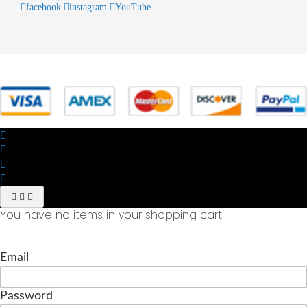
facebook
instagram
YouTube
© 2025 Powered by studiofuturoma.com - Sushi-Sushi srl Via di
Trigoria,45 Roma P.IVA 11945981006
You have no items in your shopping cart
Email
Password