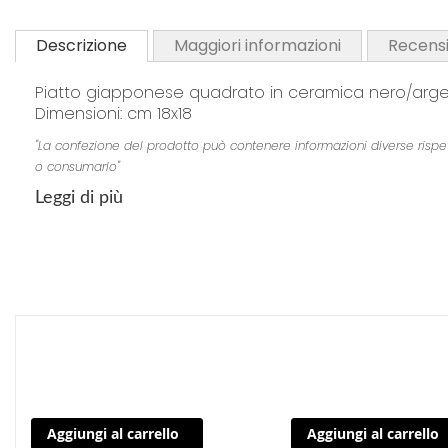
Descrizione
Maggiori informazioni
Recensi
Piatto giapponese quadrato in ceramica nero/arg
Dimensioni: cm 18x18
"La confezione del prodotto può contenere informazioni diverse rispetto 
o consumarlo"
Leggi di più
Aggiungi al carrello
Aggiungi al carrello