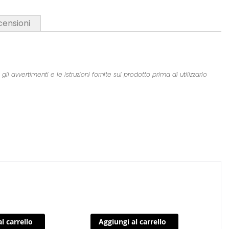
censioni
 avvertimenti e le istruzioni fornite sul prodotto prima di utilizzarlo
l carrello
Aggiungi al carrello