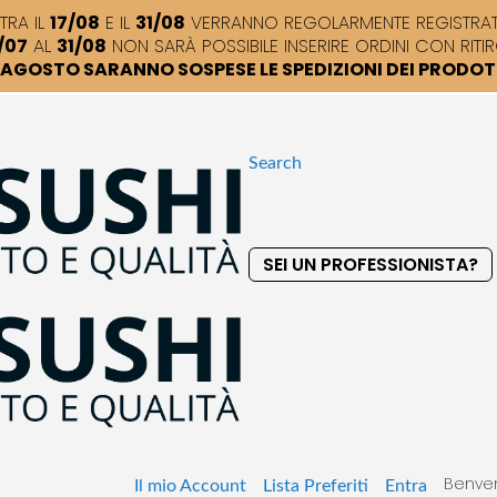
TRA IL
17/08
E IL
31/08
VERRANNO REGOLARMENTE REGISTRATI,
/07
AL
31/08
NON SARÀ POSSIBILE INSERIRE ORDINI CON RITIR
DI AGOSTO SARANNO SOSPESE LE SPEDIZIONI DEI PRODO
Search
SEI UN PROFESSIONISTA?
S
k
i
p
t
o
C
o
Benven
n
Il mio Account
Lista Preferiti
Entra