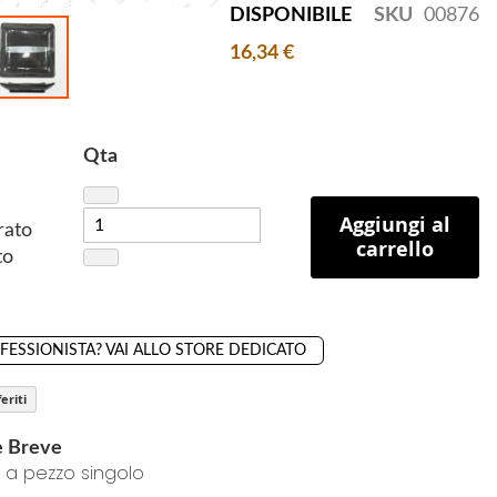
DISPONIBILE
SKU
00876
16,34 €
Qta
Aggiungi al
rato
carrello
to
OFESSIONISTA? VAI ALLO STORE DEDICATO
eriti
e Breve
 a pezzo singolo