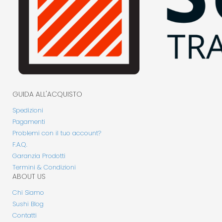
GUIDA ALL'ACQUISTO
Spedizioni
Pagamenti
Problemi con il tuo account?
F.A.Q.
Garanzia Prodotti
Termini & Condizioni
ABOUT US
Chi Siamo
Sushi Blog
Contatti