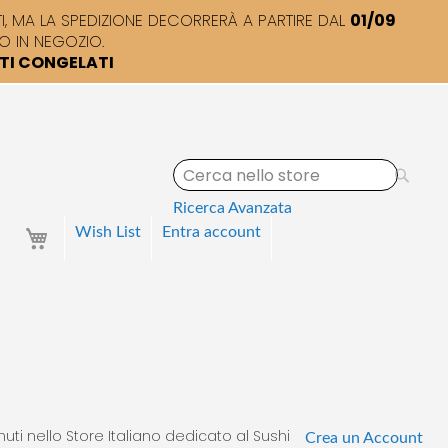
 MA LA SPEDIZIONE DECORRERÀ A PARTIRE DAL
01/09
O IN NEGOZIO.
TTI CONGELATI
S
e
a
Ricerca Avanzata
r
Your Cart
Wish List
Entra
account
c
h
uti nello Store Italiano dedicato al Sushi
Crea un Account