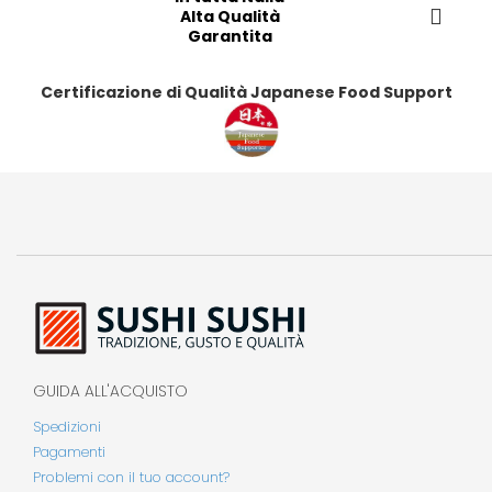
i
i
Alta Qualità
i
i
Garantita
Certificazione di Qualità Japanese Food Support
GUIDA ALL'ACQUISTO
Spedizioni
Pagamenti
Problemi con il tuo account?