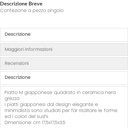
Descrizione Breve
h
Confezione a pezzo singolo
e
i
m
Descrizione
a
g
e
Maggiori informazioni
s
g
Recensioni
a
l
Descrizione
l
e
Piatto M giapponese quadrato in ceramica nera
r
grezza
y
I piatti giapponesi dal design elegante e
minimalista sono studiati per far risaltare le forme
ed i colori del sushi.
Dimensione: cm 17,5x17,5x3,5