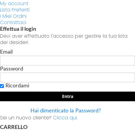
My account
Lista Preferiti
I Miei Ordini
Contattaci
Effettua il login
Devi aver effettuato l'accesso per gestire la tua lista
dei desideri.
Email
Password
Ricordami
Entra
Hai dimenticato la Password?
Sei un nuovo cliente?
Clicca qui.
CARRELLO