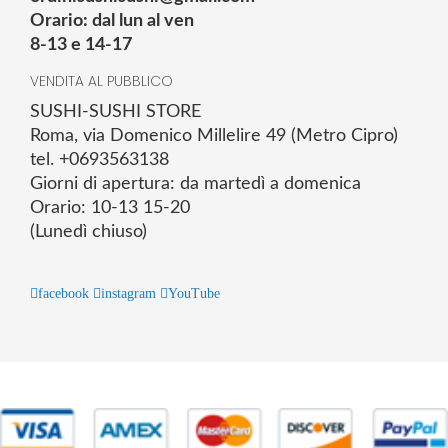
Orario: dal lun al ven
8-13 e 14-17
VENDITA AL PUBBLICO
SUSHI-SUSHI STORE
Roma, via Domenico Millelire 49 (Metro Cipro)
tel. +0693563138
Giorni di apertura: da martedì a domenica
Orario: 10-13 15-20
(Lunedì chiuso)
facebook
instagram
YouTube
© 2025 Powered by studiofuturoma.com - Sushi-Sushi srl Via di
Trigoria,45 Roma P.IVA 11945981006