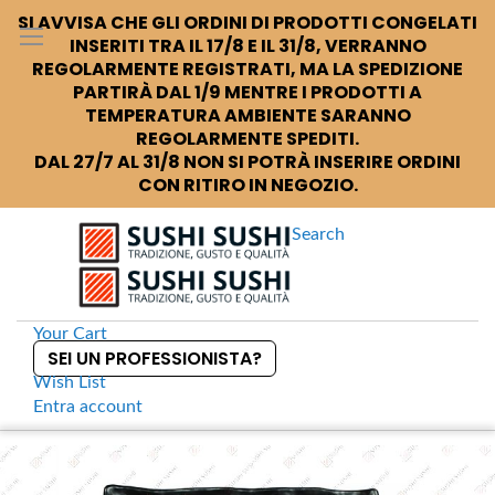
SI AVVISA CHE GLI ORDINI DI PRODOTTI CONGELATI
INSERITI TRA IL 17/8 E IL 31/8, VERRANNO
REGOLARMENTE REGISTRATI, MA LA SPEDIZIONE
PARTIRÀ DAL 1/9 MENTRE I PRODOTTI A
TEMPERATURA AMBIENTE SARANNO
REGOLARMENTE SPEDITI.
DAL 27/7 AL 31/8 NON SI POTRÀ INSERIRE ORDINI
CON RITIRO IN NEGOZIO.
Search
Your Cart
SEI UN PROFESSIONISTA?
Wish List
Entra
account
S
k
Home
Piatto quadrato M nero
S
i
k