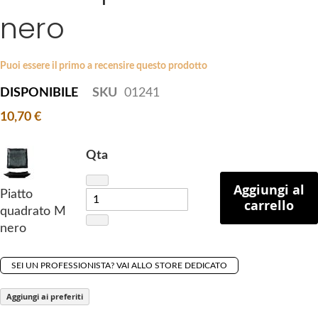
i
nero
e
p
s
t
g
o
a
Puoi essere il primo a recensire questo prodotto
t
l
DISPONIBILE
SKU
01241
h
l
e
10,70 €
e
b
r
e
y
Qta
g
i
Aggiungi al
Piatto
n
carrello
quadrato M
n
nero
i
n
g
SEI UN PROFESSIONISTA? VAI ALLO STORE DEDICATO
o
Aggiungi ai preferiti
f
t