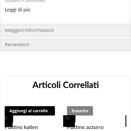
utilizzarlo o consumarlo"
Leggi di più
Maggiori informazioni
Recensioni
Articoli Correllati
Aggiungi al carrello
Esaurito
A
A
A
A
g
g
g
g
Piattino kaiten
Piattino azzurro