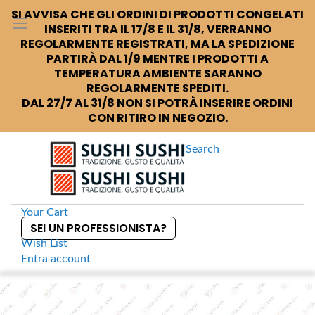
SI AVVISA CHE GLI ORDINI DI PRODOTTI CONGELATI
INSERITI TRA IL 17/8 E IL 31/8, VERRANNO
REGOLARMENTE REGISTRATI, MA LA SPEDIZIONE
PARTIRÀ DAL 1/9 MENTRE I PRODOTTI A
TEMPERATURA AMBIENTE SARANNO
REGOLARMENTE SPEDITI.
DAL 27/7 AL 31/8 NON SI POTRÀ INSERIRE ORDINI
CON RITIRO IN NEGOZIO.
Search
Your Cart
SEI UN PROFESSIONISTA?
Wish List
Entra
account
S
k
Home
Piattino rosa per kaiten
S
i
k