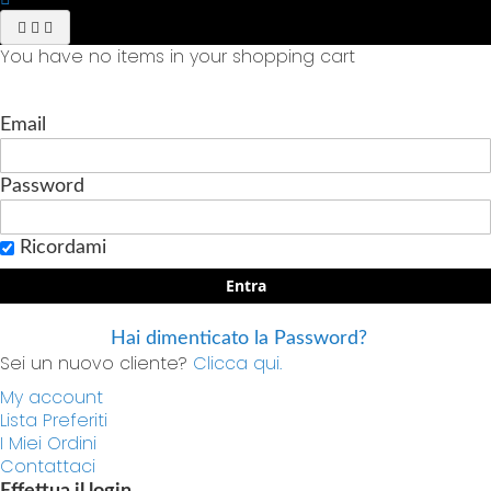
You have no items in your shopping cart
Email
Password
Ricordami
Entra
Hai dimenticato la Password?
Sei un nuovo cliente?
Clicca qui.
My account
Lista Preferiti
I Miei Ordini
Contattaci
Effettua il login