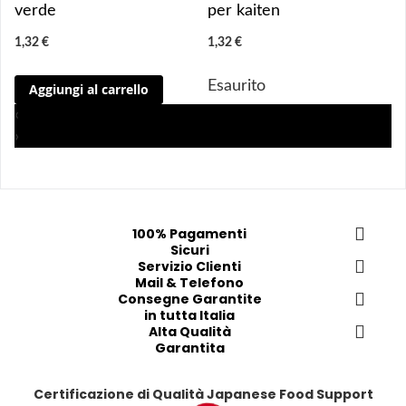
g
g
g
g
verde
per kaiten
i
i
i
i
1,32 €
1,32 €
u
u
u
u
n
n
n
n
Esaurito
Aggiungi al carrello
g
g
g
g
i 
i 
i
i
‹
a
a
a
a
›
i 
i 
i
i
p
p
p
p
r
r
r
r
e
e
e
e
100% Pagamenti
f
f
f
f
Sicuri
e
e
Servizio Clienti
e
e
Mail & Telefono
r
r
r
r
Consegne Garantite
i
i
i
i
in tutta Italia
t
t
Alta Qualità
t
t
Garantita
i
i
i
i
Certificazione di Qualità Japanese Food Support