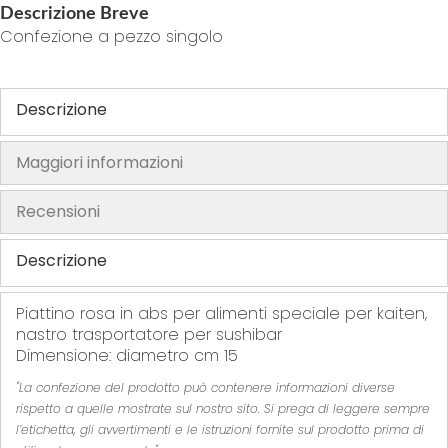
Descrizione Breve
h
Confezione a pezzo singolo
e
i
m
Descrizione
a
g
Maggiori informazioni
e
s
Recensioni
g
a
Descrizione
l
l
e
Piattino rosa in abs per alimenti speciale per kaiten,
nastro trasportatore per sushibar
r
Dimensione: diametro cm 15
y
"La confezione del prodotto può contenere informazioni diverse
rispetto a quelle mostrate sul nostro sito. Si prega di leggere sempre
l’etichetta, gli avvertimenti e le istruzioni fornite sul prodotto prima di