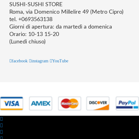
SUSHI-SUSHI STORE
Roma, via Domenico Millelire 49 (Metro Cipro)
tel. +0693563138
Giorni di apertura: da martedì a domenica
Orario: 10-13 15-20
(Lunedì chiuso)
facebook
instagram
YouTube
© 2025 Powered by studiofuturoma.com - Sushi-Sushi srl Via di
Trigoria,45 Roma P.IVA 11945981006