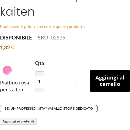
i
kaiten
e
p
s
t
g
o
a
Puoi essere il primo a recensire questo prodotto
t
l
DISPONIBILE
SKU
02535
h
l
e
1,32 €
e
b
r
e
y
Qta
g
i
Aggiungi al
n
Piattino rosa
carrello
n
per kaiten
i
n
g
SEI UN PROFESSIONISTA? VAI ALLO STORE DEDICATO
o
Aggiungi ai preferiti
f
t