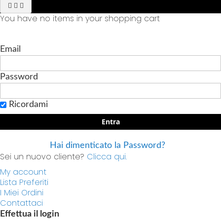
You have no items in your shopping cart
Email
Password
Ricordami
Entra
Hai dimenticato la Password?
Sei un nuovo cliente?
Clicca qui.
My account
Lista Preferiti
I Miei Ordini
Contattaci
Effettua il login