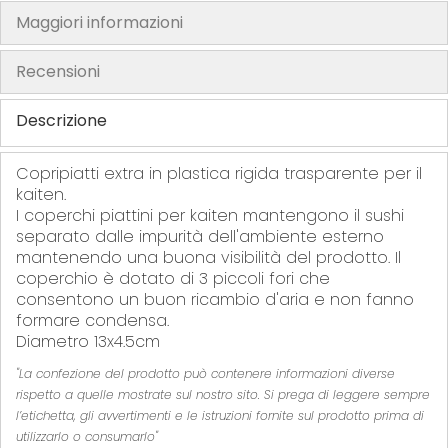
Maggiori informazioni
h
e
Recensioni
i
m
Descrizione
a
g
e
Copripiatti extra in plastica rigida trasparente per il
s
kaiten.
I coperchi piattini per kaiten mantengono il sushi
g
separato dalle impurità dell'ambiente esterno
a
mantenendo una buona visibilità del prodotto. Il
l
coperchio è dotato di 3 piccoli fori che
l
consentono un buon ricambio d'aria e non fanno
e
formare condensa.
r
Diametro 13x4.5cm
y
"La confezione del prodotto può contenere informazioni diverse
rispetto a quelle mostrate sul nostro sito. Si prega di leggere sempre
l’etichetta, gli avvertimenti e le istruzioni fornite sul prodotto prima di
utilizzarlo o consumarlo"