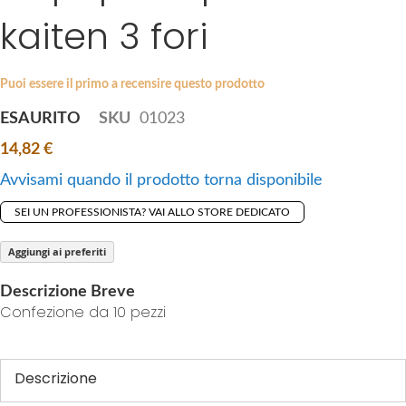
i
kaiten 3 fori
e
p
s
t
g
o
a
Puoi essere il primo a recensire questo prodotto
t
l
ESAURITO
SKU
01023
h
l
e
14,82 €
e
b
r
Avvisami quando il prodotto torna disponibile
e
y
g
SEI UN PROFESSIONISTA? VAI ALLO STORE DEDICATO
i
n
Aggiungi ai preferiti
n
Descrizione Breve
i
Confezione da 10 pezzi
n
g
o
Descrizione
f
t