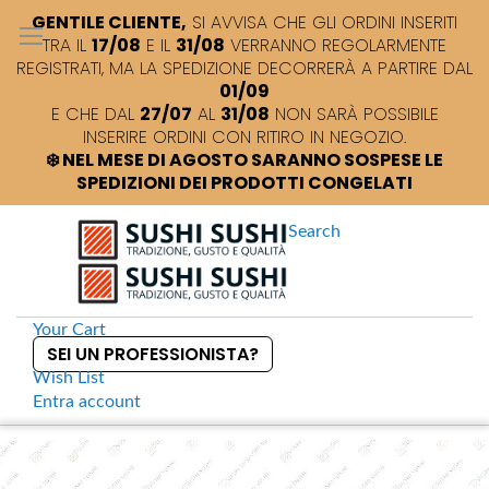
GENTILE CLIENTE,
SI AVVISA CHE GLI ORDINI INSERITI
TRA IL
17/08
E IL
31/08
VERRANNO REGOLARMENTE
REGISTRATI, MA LA SPEDIZIONE DECORRERÀ A PARTIRE DAL
01/09
E CHE DAL
27/07
AL
31/08
NON SARÀ POSSIBILE
INSERIRE ORDINI CON RITIRO IN NEGOZIO.
❄️ NEL MESE DI AGOSTO SARANNO SOSPESE LE
SPEDIZIONI DEI PRODOTTI CONGELATI
Search
Your Cart
SEI UN PROFESSIONISTA?
Wish List
Entra
account
S
k
Home
Copripiatti per il kaiten 3 fori
S
i
k