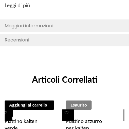
Leggi di più
Maggiori informazioni
Recensioni
Articoli Correllati
Aggiungi al carrello
Esaurito
A
A
A
A
g
g
g
g
Piattino kaiten
Piattino azzurro
g
g
g
g
verde
per kaiten