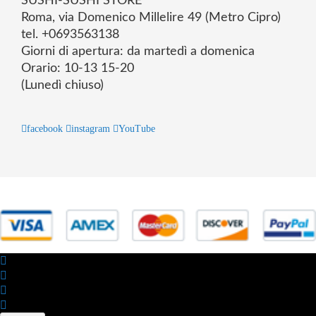
SUSHI-SUSHI STORE
Roma, via Domenico Millelire 49 (Metro Cipro)
tel. +0693563138
Giorni di apertura: da martedì a domenica
Orario: 10-13 15-20
(Lunedì chiuso)
facebook
instagram
YouTube
© 2025 Powered by studiofuturoma.com - Sushi-Sushi srl Via di
Trigoria,45 Roma P.IVA 11945981006