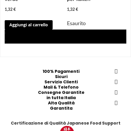
i
i
i
i
1,32 €
1,32 €
u
u
u
u
n
n
n
n
Esaurito
Aggiungi al carrello
g
g
g
g
i 
i 
i
i
‹
a
a
a
a
›
i 
i 
i
i
p
p
p
p
r
r
r
r
e
e
e
e
100% Pagamenti
f
f
f
f
Sicuri
e
e
Servizio Clienti
e
e
Mail & Telefono
r
r
r
r
Consegne Garantite
i
i
i
i
in tutta Italia
t
t
Alta Qualità
t
t
Garantita
i
i
i
i
Certificazione di Qualità Japanese Food Support