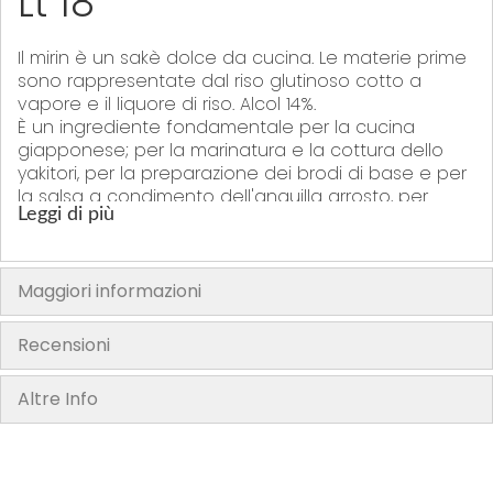
Lt 18
Il mirin è un sakè dolce da cucina. Le materie prime
sono rappresentate dal riso glutinoso cotto a
vapore e il liquore di riso. Alcol 14%.
È un ingrediente fondamentale per la cucina
giapponese; per la marinatura e la cottura dello
yakitori, per la preparazione dei brodi di base e per
la salsa a condimento dell'anguilla arrosto, per
Leggi di più
aumentare e migliorare i sapori degli alimenti.
"La confezione del prodotto può contenere informazioni diverse
Maggiori informazioni
rispetto a quelle mostrate sul nostro sito. Si prega di leggere sempre
l’etichetta, gli avvertimenti e le istruzioni fornite sul prodotto prima di
Recensioni
utilizzarlo o consumarlo"
Altre Info