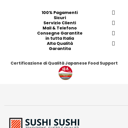
e
e
e
e
f
f
f
f
100% Pagamenti
e
e
e
e
Sicuri
r
r
Servizio Clienti
r
r
Mail & Telefono
i
i
i
i
Consegne Garantite
t
t
t
t
in tutta Italia
i
i
Alta Qualità
i
i
Garantita
Certificazione di Qualità Japanese Food Support