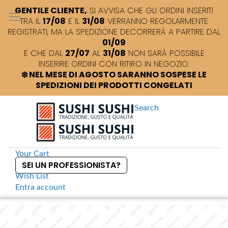
GENTILE CLIENTE,
SI AVVISA CHE GLI ORDINI INSERITI
TRA IL
17/08
E IL
31/08
VERRANNO REGOLARMENTE
REGISTRATI, MA LA SPEDIZIONE DECORRERÀ A PARTIRE DAL
01/09
E CHE DAL
27/07
AL
31/08
NON SARÀ POSSIBILE
INSERIRE ORDINI CON RITIRO IN NEGOZIO.
❄️ NEL MESE DI AGOSTO SARANNO SOSPESE LE
SPEDIZIONI DEI PRODOTTI CONGELATI
Search
Your Cart
SEI UN PROFESSIONISTA?
Wish List
Entra
account
S
k
Home
Hinode hon mirin 18 Lt Singapore
S
i
k