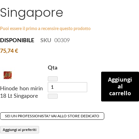
i
Singapore
e
p
s
t
g
o
a
Puoi essere il primo a recensire questo prodotto
t
l
DISPONIBILE
SKU
00309
h
l
e
75,74 €
e
b
r
e
y
Qta
g
Aggiungi
i
al
n
Hinode hon mirin
carrello
n
18 Lt Singapore
i
n
g
SEI UN PROFESSIONISTA? VAI ALLO STORE DEDICATO
o
Aggiungi ai preferiti
f
t