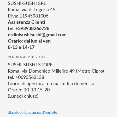
SUSHI-SUSHI SRL
Roma, via di Trigoria 45
P.iva: 11945981006
Assistenza Clienti
tel. +393938266728
ordinisushisushi@gmail.com
Orario: dal lun al ven
8-13 e 14-17
VENDITA AL PUBBLICO
SUSHI-SUSHI STORE
Roma, via Domenico Millelire 49 (Metro Cipro)
tel. +0693563138
Giorni di apertura: da martedì a domenica
Orario: 10-13 15-20
(Lunedì chiuso)
facebook
instagram
YouTube