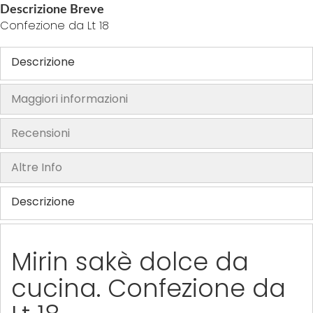
Descrizione Breve
h
Confezione da Lt 18
e
i
Descrizione
m
a
Maggiori informazioni
g
e
Recensioni
s
g
Altre Info
a
l
Descrizione
l
e
r
y
Mirin sakè dolce da
cucina. Confezione da