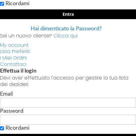
Ricordami
Entra
Hai dimenticato la Password?
Sei un nuovo cliente?
Clicca qui.
My account
Lista Preferiti
I Miei Ordini
Contattaci
Effettua il login
Devi aver effettuato l'accesso per gestire la tua lista
dei desideri.
Email
Password
Ricordami