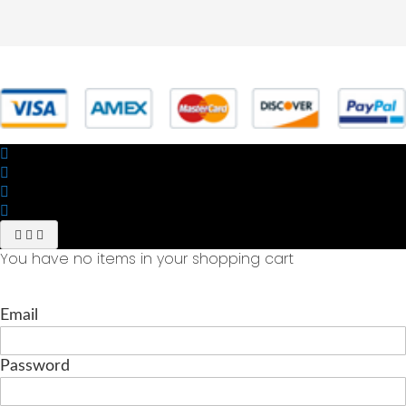
© 2025 Powered by studiofuturoma.com - Sushi-Sushi srl Via di
Trigoria,45 Roma P.IVA 11945981006
You have no items in your shopping cart
Email
Password