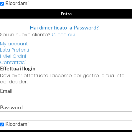
Ricordami
Entra
Hai dimenticato la Password?
Sei un nuovo cliente?
Clicca qui.
My account
Lista Preferiti
I Miei Ordini
Contattaci
Effettua il login
Devi aver effettuato l'accesso per gestire la tua lista
dei desideri.
Email
Password
Ricordami