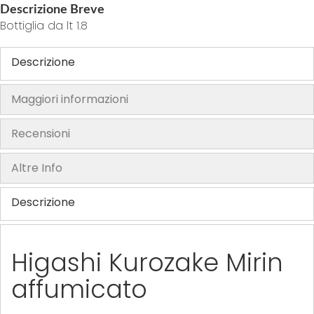
Descrizione Breve
h
Bottiglia da lt 1.8
e
i
Descrizione
m
a
Maggiori informazioni
g
e
Recensioni
s
g
Altre Info
a
l
Descrizione
l
e
r
y
Higashi Kurozake Mirin
affumicato