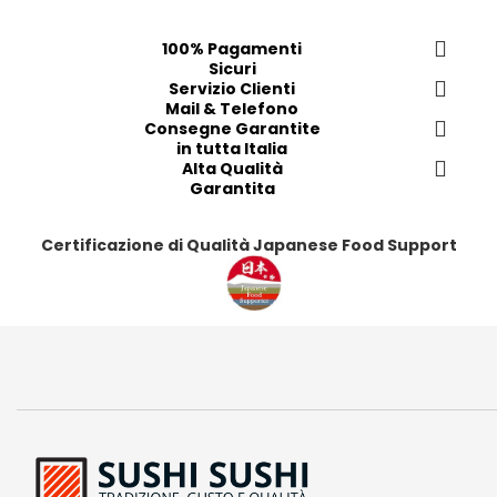
e
e
e
e
f
f
f
f
100% Pagamenti
e
e
e
e
Sicuri
r
r
Servizio Clienti
r
r
Mail & Telefono
i
i
i
i
Consegne Garantite
t
t
t
t
in tutta Italia
i
i
Alta Qualità
i
i
Garantita
Certificazione di Qualità Japanese Food Support