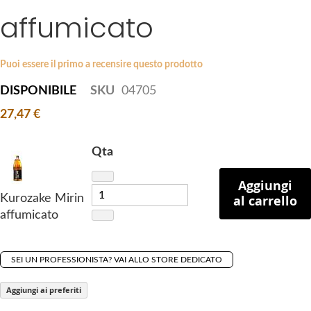
i
affumicato
e
p
s
t
g
o
a
Puoi essere il primo a recensire questo prodotto
t
l
DISPONIBILE
SKU
04705
h
l
e
27,47 €
e
b
r
e
y
Qta
g
i
Aggiungi
n
Kurozake Mirin
al carrello
n
affumicato
i
n
g
SEI UN PROFESSIONISTA? VAI ALLO STORE DEDICATO
o
Aggiungi ai preferiti
f
t