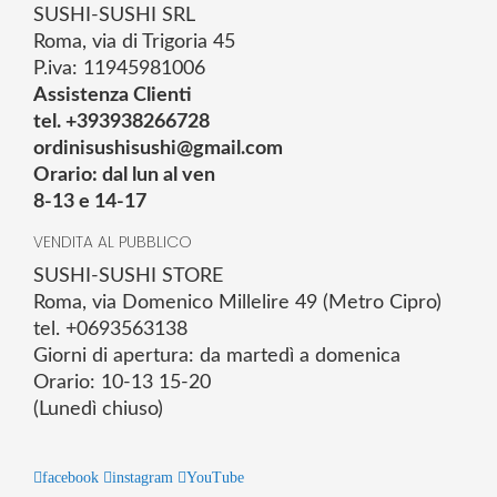
SUSHI-SUSHI SRL
Roma, via di Trigoria 45
P.iva: 11945981006
Assistenza Clienti
tel. +393938266728
ordinisushisushi@gmail.com
Orario: dal lun al ven
8-13 e 14-17
VENDITA AL PUBBLICO
SUSHI-SUSHI STORE
Roma, via Domenico Millelire 49 (Metro Cipro)
tel. +0693563138
Giorni di apertura: da martedì a domenica
Orario: 10-13 15-20
(Lunedì chiuso)
facebook
instagram
YouTube