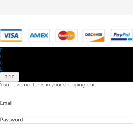
© 2025 Powered by studiofuturoma.com - Sushi-Sushi srl Via di
Trigoria,45 Roma P.IVA 11945981006
You have no items in your shopping cart
Email
Password