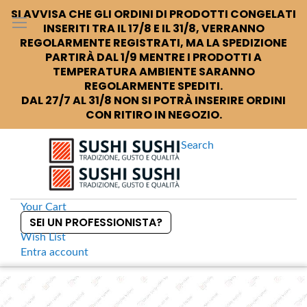
SI AVVISA CHE GLI ORDINI DI PRODOTTI CONGELATI
INSERITI TRA IL 17/8 E IL 31/8, VERRANNO
REGOLARMENTE REGISTRATI, MA LA SPEDIZIONE
PARTIRÀ DAL 1/9 MENTRE I PRODOTTI A
TEMPERATURA AMBIENTE SARANNO
REGOLARMENTE SPEDITI.
DAL 27/7 AL 31/8 NON SI POTRÀ INSERIRE ORDINI
CON RITIRO IN NEGOZIO.
Search
Your Cart
SEI UN PROFESSIONISTA?
Wish List
Entra
account
S
k
Home
Kurozake Mirin affumicato
S
i
k