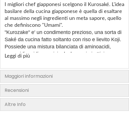
I migliori chef giapponesi scelgono il Kurosaké. L'idea
basilare della cucina giapponese è quella di esaltare
al massimo negli ingredienti un meta sapore, quello
che definiscono "Umami".
"Kurozake" e' un condimento prezioso, una sorta di
Saké da cucina fatto soltanto con riso e lievito Koji.
Possiede una mistura bilanciata di aminoacidi,
saccaridi, acidi organici, alcol e enzimi attivi.
Leggi di più
La tecnica della fermentazione degli ingredienti è
sempre più utilizzata dagli chef di tutto il mondo ed
è una tecnica tradizionale in Giappone, se pensiamo
Maggiori informazioni
al miso, alla salsa di soia, al saké, ecc.
Quasi tutti utilizzano come agente di fermentazione
Recensioni
il lievito di riso, il Koji. In questi alimenti gli enzimi
sono ancora attivi e non hanno conservanti. Poiché
Altre Info
il Kurosaké non è cotto, gli enzimi sono
ancora attivi e fanno il loro meraviglioso lavoro nel
migliorare e levigare il sapore degli alimenti.