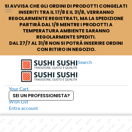
SI AVVISA CHE GLI ORDINI DI PRODOTTI CONGELATI
INSERITI TRA IL 17/8 E IL 31/8, VERRANNO
REGOLARMENTE REGISTRATI, MA LA SPEDIZIONE
PARTIRÀ DAL 1/9 MENTRE I PRODOTTI A
TEMPERATURA AMBIENTE SARANNO
REGOLARMENTE SPEDITI.
DAL 27/7 AL 31/8 NON SI POTRÀ INSERIRE ORDINI
CON RITIRO IN NEGOZIO.
Search
Your Cart
SEI UN PROFESSIONISTA?
Wish List
Entra
account
S
k
Home
Koi Piattino porta soia verde
S
i
k