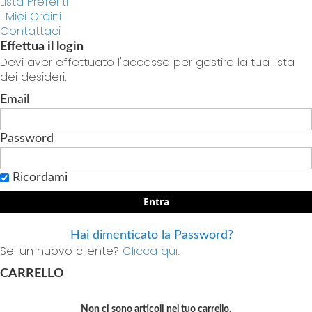
Lista Preferiti
I Miei Ordini
Contattaci
Effettua il login
Devi aver effettuato l'accesso per gestire la tua lista
dei desideri.
Email
Password
Ricordami
Entra
Hai dimenticato la Password?
Sei un nuovo cliente?
Clicca qui.
CARRELLO
Non ci sono articoli nel tuo carrello.