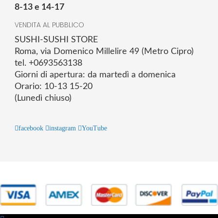
8-13 e 14-17
VENDITA AL PUBBLICO
SUSHI-SUSHI STORE
Roma, via Domenico Millelire 49 (Metro Cipro)
tel. +0693563138
Giorni di apertura: da martedì a domenica
Orario: 10-13 15-20
(Lunedì chiuso)
facebook
instagram
YouTube
© 2025 Powered by studiofuturoma.com - Sushi-Sushi srl Via di
Trigoria,45 Roma P.IVA 11945981006