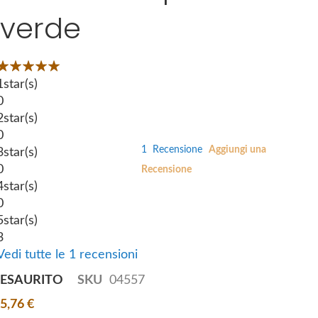
i
verde
e
p
s
t
g
o
Valutazione:
a
t
00
100
 of
l
1
star(s)
h
l
0
e
e
2
star(s)
b
r
0
e
1
Recensione
Aggiungi una
y
3
star(s)
g
0
Recensione
i
4
star(s)
n
0
n
5
star(s)
i
3
n
Vedi tutte le 1 recensioni
g
ESAURITO
SKU
04557
o
f
5,76 €
t