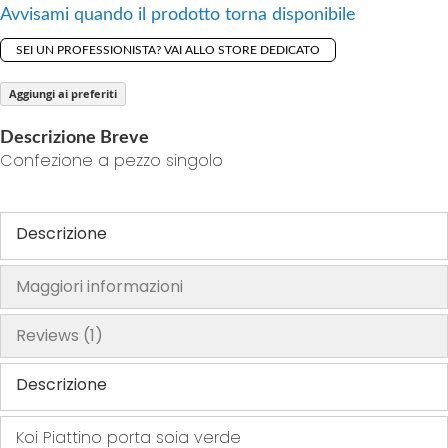
Avvisami quando il prodotto torna disponibile
h
e
SEI UN PROFESSIONISTA? VAI ALLO STORE DEDICATO
i
m
Aggiungi ai preferiti
a
Descrizione Breve
g
Confezione a pezzo singolo
e
s
g
Descrizione
a
l
Maggiori informazioni
l
e
Reviews
1
r
y
Descrizione
Koi Piattino porta soia verde