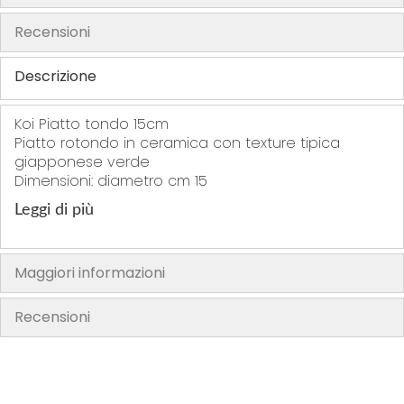
h
Recensioni
e
i
Descrizione
m
a
Koi Piatto tondo 15cm
g
Piatto rotondo in ceramica con texture tipica
e
giapponese verde
s
Dimensioni: diametro cm 15
g
Leggi di più
a
l
l
Maggiori informazioni
e
r
Recensioni
y