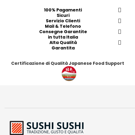
f
f
f
f
100% Pagamenti
e
e
e
e
Sicuri
r
r
Servizio Clienti
r
r
Mail & Telefono
i
i
i
i
Consegne Garantite
t
t
t
t
in tutta Italia
i
i
Alta Qualità
i
i
Garantita
Certificazione di Qualità Japanese Food Support