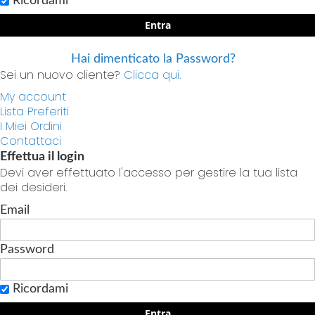
Ricordami
Entra
Hai dimenticato la Password?
Sei un nuovo cliente?
Clicca qui.
My account
Lista Preferiti
I Miei Ordini
Contattaci
Effettua il login
Devi aver effettuato l'accesso per gestire la tua lista
dei desideri.
Email
Password
Ricordami
Entra