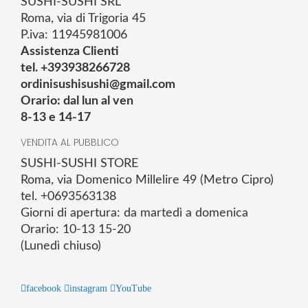
SUSHI-SUSHI SRL
Roma, via di Trigoria 45
P.iva: 11945981006
Assistenza Clienti
tel. +393938266728
ordinisushisushi@gmail.com
Orario: dal lun al ven
8-13 e 14-17
VENDITA AL PUBBLICO
SUSHI-SUSHI STORE
Roma, via Domenico Millelire 49 (Metro Cipro)
tel. +0693563138
Giorni di apertura: da martedì a domenica
Orario: 10-13 15-20
(Lunedì chiuso)
facebook
instagram
YouTube