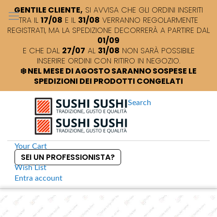
GENTILE CLIENTE,
SI AVVISA CHE GLI ORDINI INSERITI
TRA IL
17/08
E IL
31/08
VERRANNO REGOLARMENTE
REGISTRATI, MA LA SPEDIZIONE DECORRERÀ A PARTIRE DAL
01/09
E CHE DAL
27/07
AL
31/08
NON SARÀ POSSIBILE
INSERIRE ORDINI CON RITIRO IN NEGOZIO.
❄️ NEL MESE DI AGOSTO SARANNO SOSPESE LE
SPEDIZIONI DEI PRODOTTI CONGELATI
Search
Your Cart
SEI UN PROFESSIONISTA?
Wish List
Entra
account
S
k
Home
Sushi +
Koi Piatto tondo 15cm
S
i
k