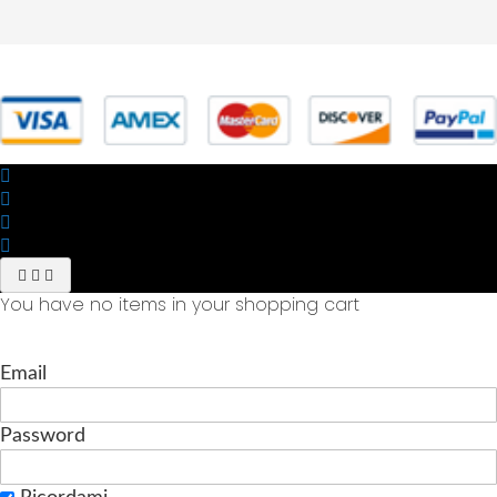
© 2025 Powered by studiofuturoma.com - Sushi-Sushi srl Via di
Trigoria,45 Roma P.IVA 11945981006
You have no items in your shopping cart
Email
Password