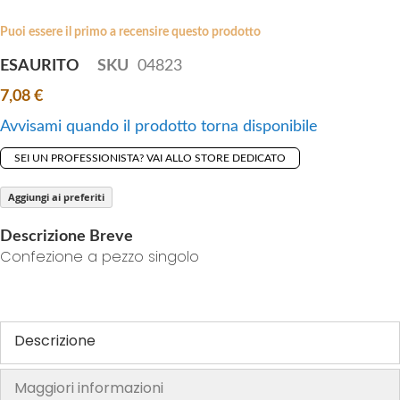
i
e
p
Puoi essere il primo a recensire questo prodotto
s
t
g
ESAURITO
SKU
04823
o
a
7,08 €
t
l
h
l
Avvisami quando il prodotto torna disponibile
e
e
SEI UN PROFESSIONISTA? VAI ALLO STORE DEDICATO
b
r
e
y
Aggiungi ai preferiti
g
i
Descrizione Breve
n
Confezione a pezzo singolo
n
i
n
g
Descrizione
o
f
Maggiori informazioni
t