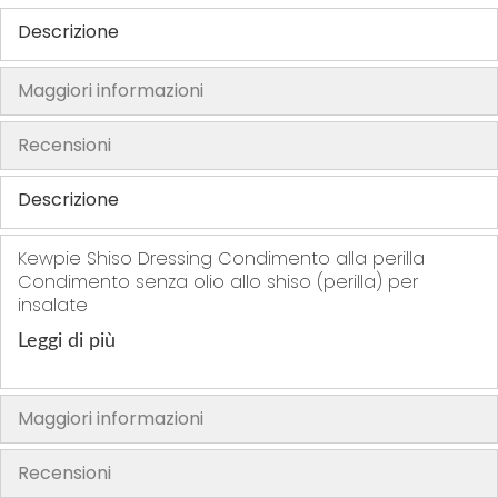
r
r
r
f
Descrizione
i
i
i
e
t
t
t
r
Maggiori informazioni
i
i
i
i
t
Recensioni
i
Descrizione
Kewpie Shiso Dressing Condimento alla perilla
Condimento senza olio allo shiso (perilla) per
insalate
Leggi di più
Maggiori informazioni
Recensioni