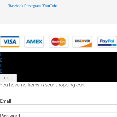
facebook
instagram
YouTube
© 2025 Powered by studiofuturoma.com - Sushi-Sushi srl Via di
Trigoria,45 Roma P.IVA 11945981006
You have no items in your shopping cart
Email
Password