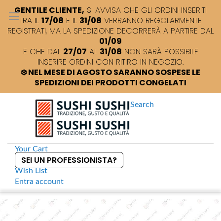
GENTILE CLIENTE,
SI AVVISA CHE GLI ORDINI INSERITI
TRA IL
17/08
E IL
31/08
VERRANNO REGOLARMENTE
REGISTRATI, MA LA SPEDIZIONE DECORRERÀ A PARTIRE DAL
01/09
E CHE DAL
27/07
AL
31/08
NON SARÀ POSSIBILE
INSERIRE ORDINI CON RITIRO IN NEGOZIO.
❄️ NEL MESE DI AGOSTO SARANNO SOSPESE LE
SPEDIZIONI DEI PRODOTTI CONGELATI
Search
Your Cart
SEI UN PROFESSIONISTA?
Wish List
Entra
account
S
k
Home
Kewpie Shiso Dressing Condimento alla perilla
S
i
k