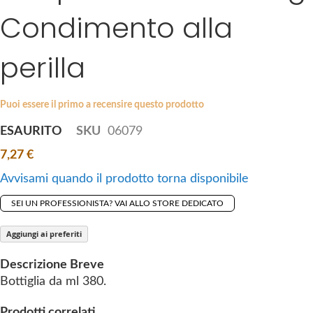
i
Condimento alla
e
p
s
t
g
perilla
o
a
t
l
h
l
Puoi essere il primo a recensire questo prodotto
e
e
b
ESAURITO
SKU
06079
r
e
y
7,27 €
g
i
Avvisami quando il prodotto torna disponibile
n
SEI UN PROFESSIONISTA? VAI ALLO STORE DEDICATO
n
i
Aggiungi ai preferiti
n
g
Descrizione Breve
o
Bottiglia da ml 380.
f
t
Prodotti correlati