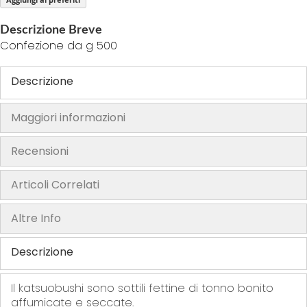
f
t
Descrizione Breve
h
Confezione da g 500
e
i
Descrizione
m
a
Maggiori informazioni
g
e
Recensioni
s
g
Articoli Correlati
a
l
Altre Info
l
e
r
Descrizione
y
Il katsuobushi sono sottili fettine di tonno bonito
affumicate e seccate.