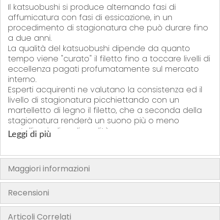
Il katsuobushi si produce alternando fasi di
affumicatura con fasi di essicazione, in un
procedimento di stagionatura che può durare fino
a due anni.
La qualità del katsuobushi dipende da quanto
tempo viene "curato" il filetto fino a toccare livelli di
eccellenza pagati profumatamente sul mercato
interno.
Esperti acquirenti ne valutano la consistenza ed il
livello di stagionatura picchiettando con un
martelletto di legno il filetto, che a seconda della
stagionatura renderà un suono più o meno
metallico, indice di qualità.
Leggi di più
Le fettine si ottengono affettando il filetto su una
specie di pialla, sotto al quale un cassettino si
riempie di preziosi fiocchi di tonno
Maggiori informazioni
"La confezione del prodotto può contenere informazioni diverse
rispetto a quelle mostrate sul nostro sito. Si prega di leggere sempre
Recensioni
l’etichetta, gli avvertimenti e le istruzioni fornite sul prodotto prima di
utilizzarlo o consumarlo"
Articoli Correlati