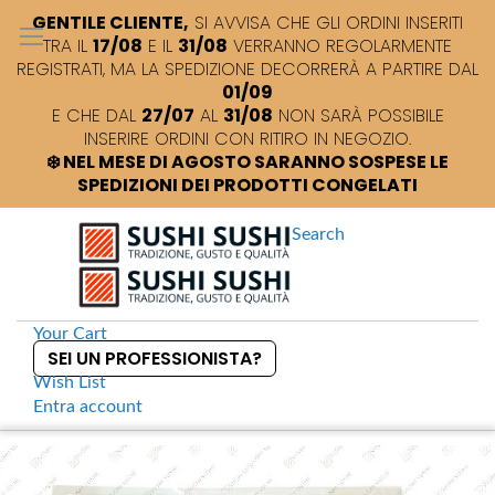
GENTILE CLIENTE,
SI AVVISA CHE GLI ORDINI INSERITI
TRA IL
17/08
E IL
31/08
VERRANNO REGOLARMENTE
REGISTRATI, MA LA SPEDIZIONE DECORRERÀ A PARTIRE DAL
01/09
E CHE DAL
27/07
AL
31/08
NON SARÀ POSSIBILE
INSERIRE ORDINI CON RITIRO IN NEGOZIO.
❄️ NEL MESE DI AGOSTO SARANNO SOSPESE LE
SPEDIZIONI DEI PRODOTTI CONGELATI
Search
Your Cart
SEI UN PROFESSIONISTA?
Wish List
Entra
account
S
k
Home
Katsuobushi Scaglie di tonno essiccato extra
S
i
k