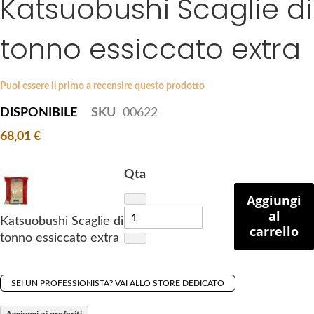
Katsuobushi Scaglie di
k
e
i
s
tonno essiccato extra
p
g
t
a
o
l
Puoi essere il primo a recensire questo prodotto
t
l
DISPONIBILE
SKU
00622
h
e
e
r
68,01 €
b
y
e
Qta
g
Aggiungi
i
al
n
Katsuobushi Scaglie di
carrello
n
tonno essiccato extra
i
n
g
SEI UN PROFESSIONISTA? VAI ALLO STORE DEDICATO
o
Aggiungi ai preferiti