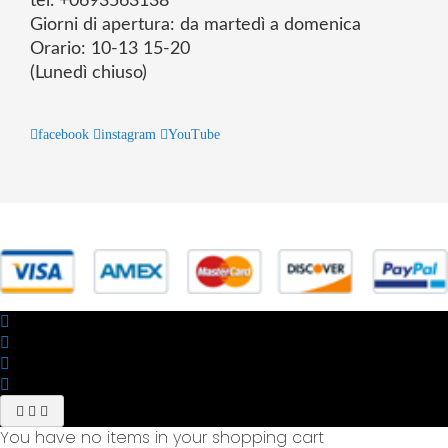
tel. +0693563138
Giorni di apertura: da martedì a domenica
Orario: 10-13 15-20
(Lunedì chiuso)
facebook
instagram
YouTube
© 2025 Powered by studiofuturoma.com - Sushi-Sushi srl Via di
Trigoria,45 Roma P.IVA 11945981006
You have no items in your shopping cart