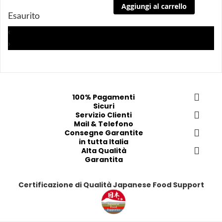
Aggiungi al carrello
i 
i 
i
i
Esaurito
a
a
a
a
i 
i 
i
i
‹
p
p
p
p
›
r
r
r
r
e
e
e
e
f
f
f
f
e
e
e
e
100% Pagamenti
r
r
r
r
Sicuri
i
i
Servizio Clienti
i
i
Mail & Telefono
t
t
t
t
Consegne Garantite
i
i
i
i
in tutta Italia
Alta Qualità
Garantita
Certificazione di Qualità Japanese Food Support