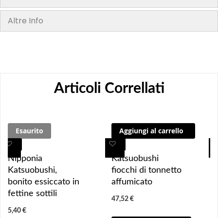
Altre Info
Articoli Correllati
Esaurito
Aggiungi al carrello
A
A
A
A
g
g
g
g
Nipponia
Katsuobushi
g
g
g
g
Katsuobushi,
fiocchi di tonnetto
i
i
i
i
bonito essiccato in
affumicato
u
u
u
u
fettine sottili
47,52 €
n
n
n
n
5,40 €
g
g
g
g