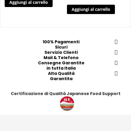
Aggiungi al carrello
g
g
g
g
Aggiungi al carrello
i 
i 
i
i
a
a
a
a
i 
i 
i
i
p
p
p
p
r
r
r
r
100% Pagamenti
e
e
e
e
Sicuri
f
f
Servizio Clienti
f
f
Mail & Telefono
e
e
e
e
Consegne Garantite
r
r
r
r
in tutta Italia
i
i
Alta Qualità
i
i
Garantita
t
t
t
t
i
i
i
i
Certificazione di Qualità Japanese Food Support