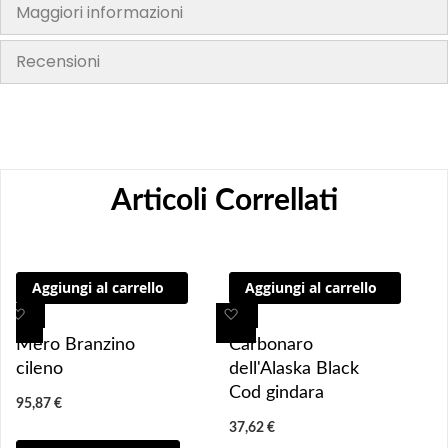
Maggiori informazioni
Recensioni
Articoli Correllati
Aggiungi al carrello
Aggiungi al carrello
A
A
A
A
g
g
g
g
Mero Branzino
Carbonaro
g
g
g
g
cileno
dell'Alaska Black
i
i
i
i
Cod gindara
95,87 €
u
u
u
u
37,62 €
n
n
n
n