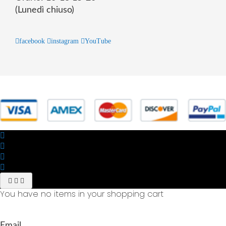
(Lunedì chiuso)
facebook
instagram
YouTube
© 2025 Powered by studiofuturoma.com - Sushi-Sushi srl Via di
Trigoria,45 Roma P.IVA 11945981006
You have no items in your shopping cart
Email