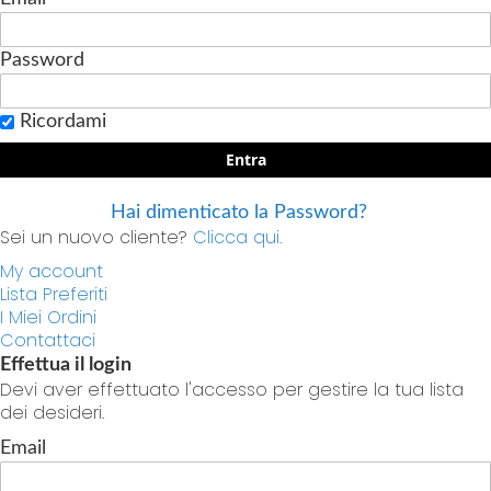
Password
Ricordami
Entra
Hai dimenticato la Password?
Sei un nuovo cliente?
Clicca qui.
My account
Lista Preferiti
I Miei Ordini
Contattaci
Effettua il login
Devi aver effettuato l'accesso per gestire la tua lista
dei desideri.
Email