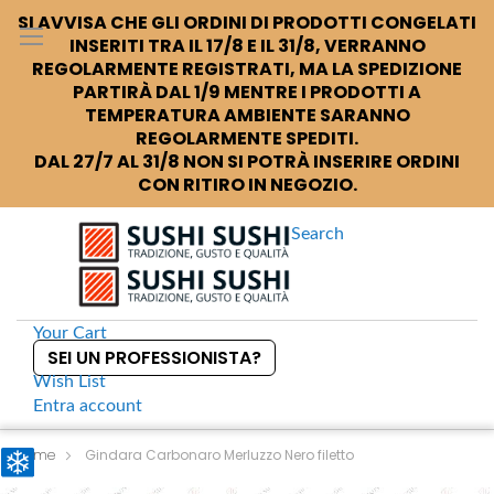
SI AVVISA CHE GLI ORDINI DI PRODOTTI CONGELATI
INSERITI TRA IL 17/8 E IL 31/8, VERRANNO
REGOLARMENTE REGISTRATI, MA LA SPEDIZIONE
PARTIRÀ DAL 1/9 MENTRE I PRODOTTI A
TEMPERATURA AMBIENTE SARANNO
REGOLARMENTE SPEDITI.
DAL 27/7 AL 31/8 NON SI POTRÀ INSERIRE ORDINI
CON RITIRO IN NEGOZIO.
Search
Your Cart
SEI UN PROFESSIONISTA?
Wish List
Entra
account
S
k
Home
Gindara Carbonaro Merluzzo Nero filetto
i