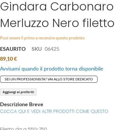
Gindara Carbonaro
S
a
k
g
i
Merluzzo Nero filetto
e
p
s
t
g
o
a
Puoi essere il primo a recensire questo prodotto
t
l
ESAURITO
SKU
06425
h
l
e
89,10 €
e
b
r
Avvisami quando il prodotto torna disponibile
e
y
g
SEI UN PROFESSIONISTA? VAI ALLO STORE DEDICATO
i
n
Aggiungi ai preferiti
n
Descrizione Breve
i
CLICCA QUI E VEDI ALTRI PRODOTTI COME QUESTO
n
g
o
Filetto da g 550-750