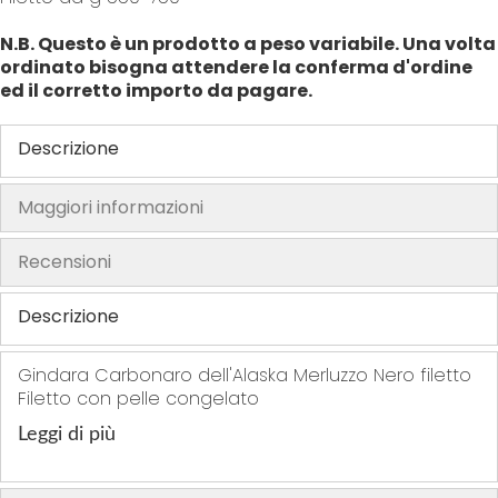
f
N.B. Questo è un prodotto a peso variabile. Una volta
t
ordinato bisogna attendere la conferma d'ordine
h
ed il corretto importo da pagare.
e
i
Descrizione
m
a
g
Maggiori informazioni
e
s
Recensioni
g
a
Descrizione
l
l
Gindara Carbonaro dell'Alaska Merluzzo Nero filetto
e
Filetto con pelle congelato
r
Leggi di più
y