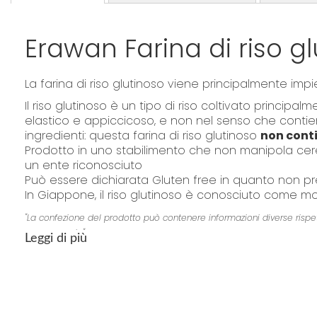
Erawan Farina di riso g
La farina di riso glutinoso viene principalmente imp
Il riso glutinoso è un tipo di riso coltivato princi
elastico e appiccicoso, e non nel senso che contie
ingredienti: questa farina di riso glutinoso
non conti
Prodotto in uno stabilimento che non manipola cere
un ente riconosciuto
Può essere dichiarata Gluten free in quanto non pr
In Giappone, il riso glutinoso è conosciuto come moc
"La confezione del prodotto può contenere informazioni diverse rispetto 
o consumarlo"
Leggi di più