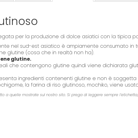
o
f
t
lutinoso
h
e
iegata per la produzione di dolce asiatici con la tipica 
i
palmente nel sud-est asiatico è ampiamente consumato in t
m
ne glutine (cosa che in realtà non ha).
a
ene glutine.
g
ali che contengono glutine quindi viene dichiarata glu
e
s
esenta ingredienti contenenti glutine e non è soggetta
g
higome, la farina di riso glutinoso, mochiko, viene usata
a
a quelle mostrate sul nostro sito. Si prega di leggere sempre l’etichetta, gli
l
l
e
r
y