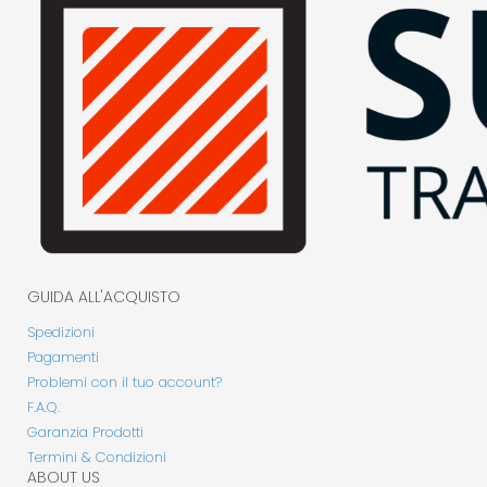
GUIDA ALL'ACQUISTO
Spedizioni
Pagamenti
Problemi con il tuo account?
F.A.Q.
Garanzia Prodotti
Termini & Condizioni
ABOUT US