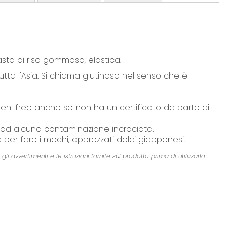
pasta di riso gommosa, elastica.
utta l'Asia. Si chiama glutinoso nel senso che è
ten-free anche se non ha un certificato da parte di
 ad alcuna contaminazione incrociata.
 per fare i mochi, apprezzati dolci giapponesi.
 avvertimenti e le istruzioni fornite sul prodotto prima di utilizzarlo