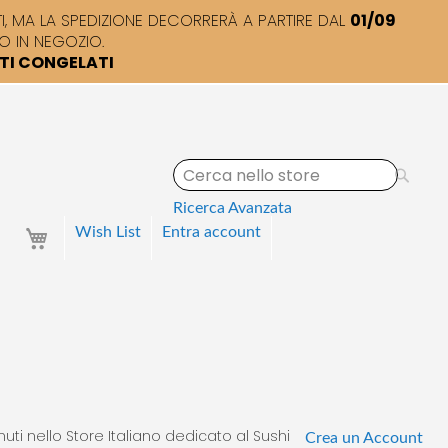
 MA LA SPEDIZIONE DECORRERÀ A PARTIRE DAL
01/09
O IN NEGOZIO.
TTI CONGELATI
S
e
a
Ricerca Avanzata
r
Your Cart
Wish List
Entra
account
c
h
uti nello Store Italiano dedicato al Sushi
Crea un Account