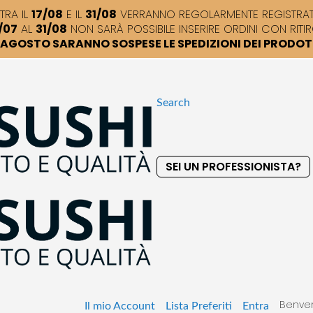
TRA IL
17/08
E IL
31/08
VERRANNO REGOLARMENTE REGISTRATI,
/07
AL
31/08
NON SARÀ POSSIBILE INSERIRE ORDINI CON RITIR
DI AGOSTO SARANNO SOSPESE LE SPEDIZIONI DEI PRODO
Search
SEI UN PROFESSIONISTA?
S
k
i
p
t
o
C
o
Benven
n
Il mio Account
Lista Preferiti
Entra