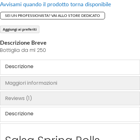
Avvisami quando il prodotto torna disponibile
h
e
SEI UN PROFESSIONISTA? VAI ALLO STORE DEDICATO
i
m
Aggiungi ai preferiti
a
Descrizione Breve
g
Bottiglia da ml 250
e
s
Descrizione
g
a
l
Maggiori informazioni
l
e
Reviews
1
r
y
Descrizione