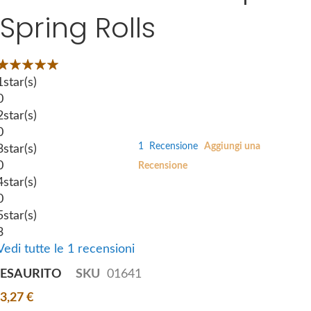
i
Spring Rolls
e
p
s
t
g
o
Valutazione:
a
t
00
100
 of
l
1
star(s)
h
l
0
e
e
2
star(s)
b
r
0
e
1
Recensione
Aggiungi una
y
3
star(s)
g
0
Recensione
i
4
star(s)
n
0
n
5
star(s)
i
3
n
Vedi tutte le 1 recensioni
g
ESAURITO
SKU
01641
o
f
3,27 €
t