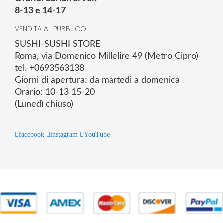
8-13 e 14-17
VENDITA AL PUBBLICO
SUSHI-SUSHI STORE
Roma, via Domenico Millelire 49 (Metro Cipro)
tel. +0693563138
Giorni di apertura: da martedì a domenica
Orario: 10-13 15-20
(Lunedì chiuso)
facebook
instagram
YouTube
© 2025 Powered by studiofuturoma.com - Sushi-Sushi srl Via di
Trigoria,45 Roma P.IVA 11945981006