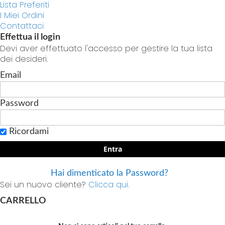
Lista Preferiti
I Miei Ordini
Contattaci
Effettua il login
Devi aver effettuato l'accesso per gestire la tua lista
dei desideri.
Email
Password
Ricordami
Entra
Hai dimenticato la Password?
Sei un nuovo cliente?
Clicca qui.
CARRELLO