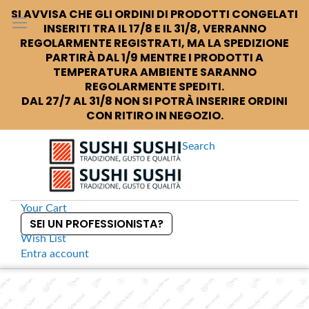
SI AVVISA CHE GLI ORDINI DI PRODOTTI CONGELATI
INSERITI TRA IL 17/8 E IL 31/8, VERRANNO
REGOLARMENTE REGISTRATI, MA LA SPEDIZIONE
PARTIRÀ DAL 1/9 MENTRE I PRODOTTI A
TEMPERATURA AMBIENTE SARANNO
REGOLARMENTE SPEDITI.
DAL 27/7 AL 31/8 NON SI POTRÀ INSERIRE ORDINI
CON RITIRO IN NEGOZIO.
Search
Your Cart
SEI UN PROFESSIONISTA?
Wish List
Entra
account
S
k
Home
Exotic Food Salsa per Spring Rolls
S
i
k