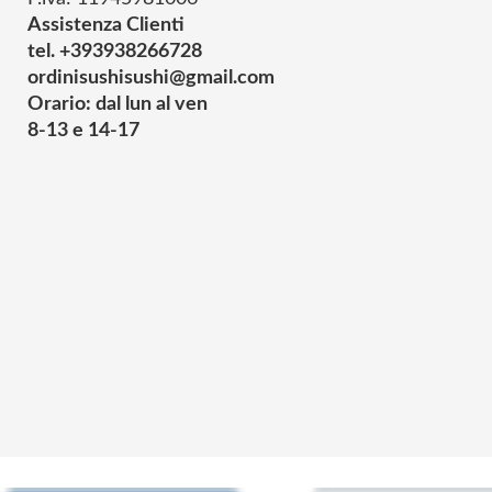
Assistenza Clienti
tel. +393938266728
ordinisushisushi@gmail.com
Orario: dal lun al ven
8-13 e 14-17
© 2025 Powered by studiofuturoma.com - Sushi-Sushi srl Via di Trigor