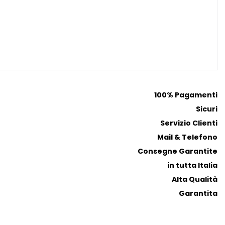
a
a
i
i
p
p
r
r
e
e
f
f
e
e
r
r
100% Pagamenti
i
i
Sicuri
t
t
Servizio Clienti
i
i
Mail & Telefono
Consegne Garantite
in tutta Italia
Alta Qualità
Garantita