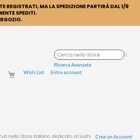
TE REGISTRATI, MA LA SPEDIZIONE PARTIRÀ DAL 1/9
ENTE SPEDITI.
 NEGOZIO.
S
e
a
Ricerca Avanzata
r
Your Cart
Wish List
Entra
account
c
h
uti nello Store Italiano dedicato al Sushi
Crea un Account