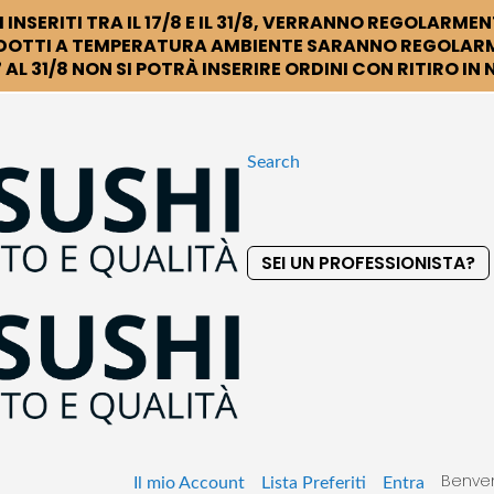
 INSERITI TRA IL 17/8 E IL 31/8, VERRANNO REGOLARMEN
DOTTI A TEMPERATURA AMBIENTE SARANNO REGOLARM
 AL 31/8 NON SI POTRÀ INSERIRE ORDINI CON RITIRO IN
Search
SEI UN PROFESSIONISTA?
S
k
i
p
t
o
C
o
Benven
n
Il mio Account
Lista Preferiti
Entra