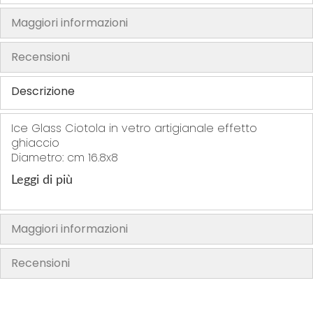
h
Maggiori informazioni
e
i
Recensioni
m
a
Descrizione
g
e
Ice Glass Ciotola in vetro artigianale effetto
s
ghiaccio
g
Diametro: cm 16.8x8
a
Leggi di più
l
l
e
Maggiori informazioni
r
y
Recensioni