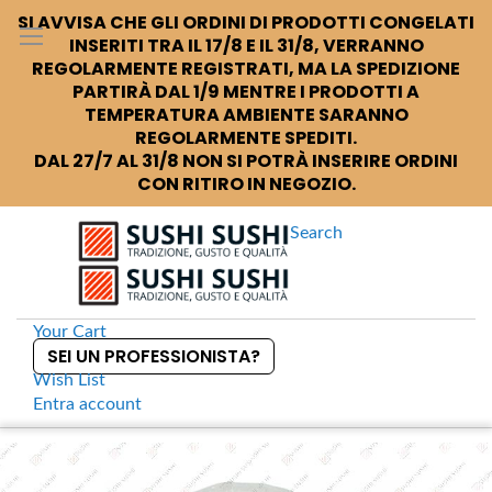
SI AVVISA CHE GLI ORDINI DI PRODOTTI CONGELATI
INSERITI TRA IL 17/8 E IL 31/8, VERRANNO
REGOLARMENTE REGISTRATI, MA LA SPEDIZIONE
PARTIRÀ DAL 1/9 MENTRE I PRODOTTI A
TEMPERATURA AMBIENTE SARANNO
REGOLARMENTE SPEDITI.
DAL 27/7 AL 31/8 NON SI POTRÀ INSERIRE ORDINI
CON RITIRO IN NEGOZIO.
Search
Your Cart
SEI UN PROFESSIONISTA?
Wish List
Entra
account
S
k
Home
Ice Glass Ciotola in vetro
S
i
k