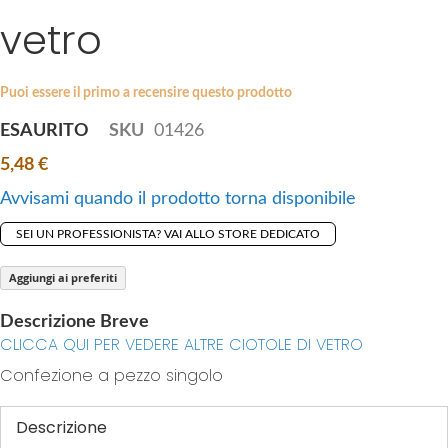
i
vetro
e
p
s
t
g
o
a
Puoi essere il primo a recensire questo prodotto
t
l
ESAURITO
SKU
01426
h
l
e
5,48 €
e
b
r
Avvisami quando il prodotto torna disponibile
e
y
g
SEI UN PROFESSIONISTA? VAI ALLO STORE DEDICATO
i
n
Aggiungi ai preferiti
n
Descrizione Breve
i
CLICCA QUI PER VEDERE ALTRE CIOTOLE DI VETRO
n
Confezione a pezzo singolo
g
o
f
Descrizione
t