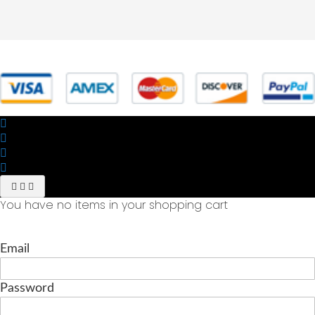
© 2025 Powered by studiofuturoma.com - Sushi-Sushi srl Via di
Trigoria,45 Roma P.IVA 11945981006
You have no items in your shopping cart
Email
Password