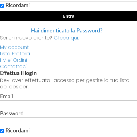
Ricordami
Entra
Hai dimenticato la Password?
Sei un nuovo cliente?
Clicca qui.
My account
Lista Preferiti
I Miei Ordini
Contattaci
Effettua il login
Devi aver effettuato l'accesso per gestire la tua lista
dei desideri.
Email
Password
Ricordami