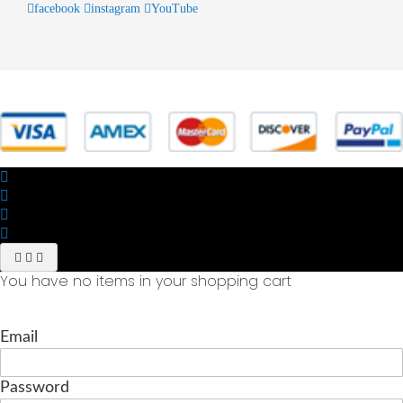
facebook
instagram
YouTube
© 2025 Powered by studiofuturoma.com - Sushi-Sushi srl Via di
Trigoria,45 Roma P.IVA 11945981006
You have no items in your shopping cart
Email
Password