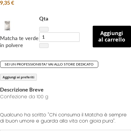
f
9,35 €
t
h
Qta
e
i
Aggiungi
m
Matcha te verde
al carrello
a
in polvere
g
e
s
SEI UN PROFESSIONISTA? VAI ALLO STORE DEDICATO
g
Aggiungi ai preferiti
a
l
Descrizione Breve
l
Confezione da 100 g
e
r
y
Qualcuno ha scritto "Chi consuma il Matcha è sempre
di buon umore e guarda alla vita con gioia pura".