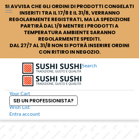
SI AVVISA CHE GLI ORDINI DI PRODOTTI CONGELATI
INSERITI TRA IL 17/8 E IL 31/8, VERRANNO
REGOLARMENTE REGISTRATI, MA LA SPEDIZIONE
PARTIRÀ DAL 1/9 MENTRE I PRODOTTI A
TEMPERATURA AMBIENTE SARANNO
REGOLARMENTE SPEDITI.
DAL 27/7 AL 31/8 NON SI POTRÀ INSERIRE ORDINI
CON RITIRO IN NEGOZIO.
Search
Your Cart
SEI UN PROFESSIONISTA?
Wish List
Entra
account
S
k
Home
Conservati
Matcha te verde in polvere
S
i
k