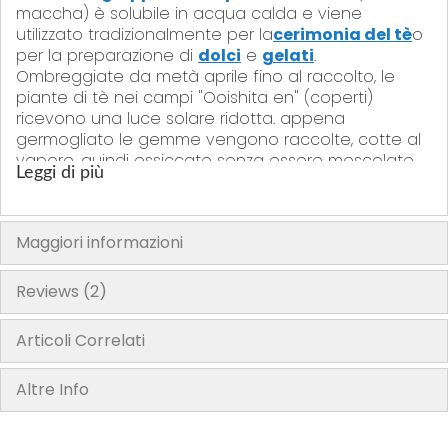
maccha) è solubile in acqua calda e viene
utilizzato tradizionalmente per la
cerimonia del tè
o
per la preparazione di
dolci
e
gelati
.
Ombreggiate da metà aprile fino al raccolto, le
piante di tè nei campi "Ooishita en" (coperti)
ricevono una luce solare ridotta. appena
germogliato le gemme vengono raccolte, cotte al
vapore, quindi essiccate senza essere mescolate.
Leggi di più
Il Maccha è un te verde in polvere e, a differenza
dei tè Gyokuro e Sencha, il bevitore consuma
effettivamente il 100% dei nutrienti benefici
Maggiori informazioni
bevendo le foglie di tè macinate. Maccha è ricco
di aminoacidi, vitamine, minerali e antiossidanti
catechine. È una bevanda salutare altamente
Reviews
2
godibile e molte persone bevono questo tipo di tè
verde ogni giorno.
Articoli Correlati
Il sapore e il colore si deteriorano rapidamente se
esposti alla luce o ad alte temperature, per questa
Altre Info
ragione il matcha va confezionato in buste di
alluminio.