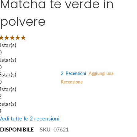
Matcha te verde in
k
e
i
s
polvere
p
g
t
a
o
l
Valutazione:
t
l
3
100
 of
1
star(s)
h
e
0
e
r
2
star(s)
b
y
0
e
2
Recensioni
Aggiungi una
3
star(s)
g
0
Recensione
i
4
star(s)
n
2
n
5
star(s)
i
4
n
Vedi tutte le 2 recensioni
g
DISPONIBILE
SKU
07621
o