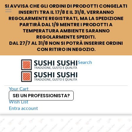
SI AVVISA CHE GLI ORDINI DI PRODOTTI CONGELATI
INSERITI TRA IL 17/8 E IL 31/8, VERRANNO
REGOLARMENTE REGISTRATI, MA LA SPEDIZIONE
PARTIRÀ DAL 1/9 MENTRE I PRODOTTI A
TEMPERATURA AMBIENTE SARANNO
REGOLARMENTE SPEDITI.
DAL 27/7 AL 31/8 NON SI POTRÀ INSERIRE ORDINI
CON RITIRO IN NEGOZIO.
Search
Your Cart
SEI UN PROFESSIONISTA?
Wish List
Entra
account
S
k
Home
Zuppiera nera argento 32cl
S
i
k