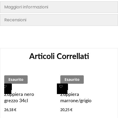
Maggiori informazioni
Recensioni
Articoli Correllati
Esaurito
Esaurito
A
A
A
A
g
g
g
g
Zuppiera nero
Zuppiera
g
g
g
g
grezzo 34cl
marrone/grigio
i
i
i
i
26,18 €
20,25 €
u
u
u
u
n
n