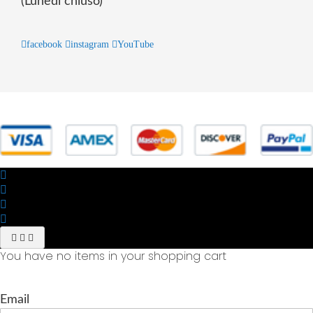
(Lunedì chiuso)
facebook
instagram
YouTube
© 2025 Powered by studiofuturoma.com - Sushi-Sushi srl Via di
Trigoria,45 Roma P.IVA 11945981006
You have no items in your shopping cart
Email