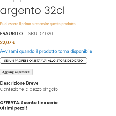
i
argento 32cl
e
p
s
t
g
o
a
Puoi essere il primo a recensire questo prodotto
t
l
ESAURITO
SKU
01020
h
l
e
22,07 €
e
b
r
Avvisami quando il prodotto torna disponibile
e
y
g
SEI UN PROFESSIONISTA? VAI ALLO STORE DEDICATO
i
n
Aggiungi ai preferiti
n
Descrizione Breve
i
Confezione a pezzo singolo
n
g
OFFERTA: Sconto fine serie
o
Ultimi pezzi!
f
t