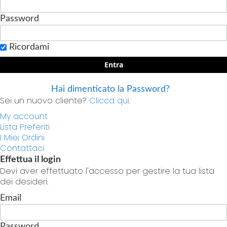
Password
Ricordami
Entra
Hai dimenticato la Password?
Sei un nuovo cliente?
Clicca qui.
My account
Lista Preferiti
I Miei Ordini
Contattaci
Effettua il login
Devi aver effettuato l'accesso per gestire la tua lista
dei desideri.
Email
Password