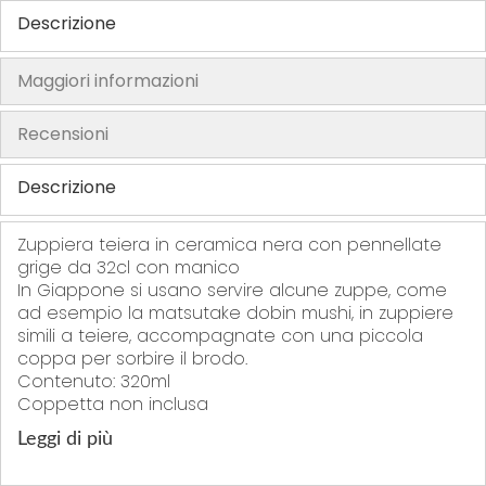
Descrizione
h
e
i
Maggiori informazioni
m
a
Recensioni
g
e
Descrizione
s
g
Zuppiera teiera in ceramica nera con pennellate
a
grige da 32cl con manico
l
In Giappone si usano servire alcune zuppe, come
ad esempio la matsutake dobin mushi, in zuppiere
l
simili a teiere, accompagnate con una piccola
e
coppa per sorbire il brodo.
r
Contenuto: 320ml
y
Coppetta non inclusa
Leggi di più