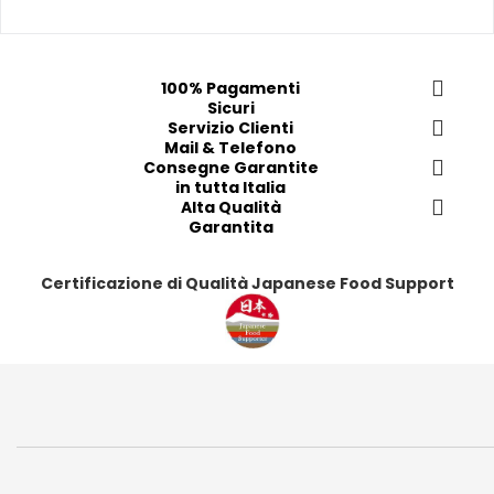
f
f
f
f
e
e
e
e
r
r
r
r
100% Pagamenti
i
i
i
i
Sicuri
t
t
Servizio Clienti
t
t
Mail & Telefono
i
i
i
i
Consegne Garantite
in tutta Italia
Alta Qualità
Garantita
Certificazione di Qualità Japanese Food Support