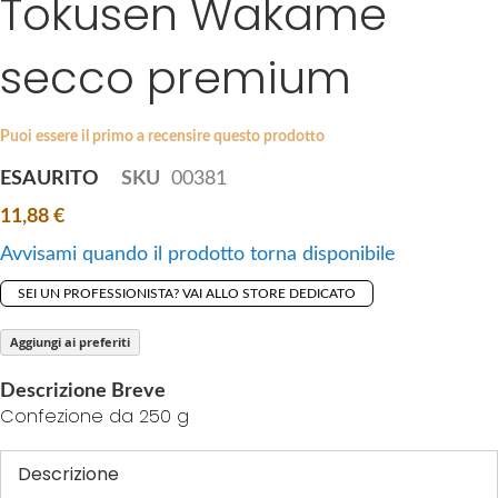
Tokusen Wakame
k
e
i
s
secco premium
p
g
t
a
o
l
Puoi essere il primo a recensire questo prodotto
t
l
ESAURITO
SKU
00381
h
e
e
r
11,88 €
b
y
Avvisami quando il prodotto torna disponibile
e
g
SEI UN PROFESSIONISTA? VAI ALLO STORE DEDICATO
i
n
Aggiungi ai preferiti
n
Descrizione Breve
i
Confezione da 250 g
n
g
Descrizione
o