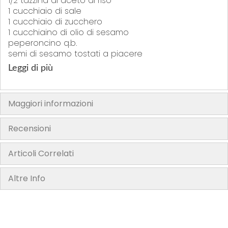
1/2 tazzina di aceto di riso
1 cucchiaio di sale
1 cucchiaio di zucchero
1 cucchiaino di olio di sesamo
peperoncino q.b.
semi di sesamo tostati a piacere
Leggi di più
Si mettono a mollo le alghe per 20-30 minuti in
acqua fredda, poi si strizzano, si tagliano sottili e si
condiscono.
Maggiori informazioni
Recensioni
Articoli Correlati
Altre Info