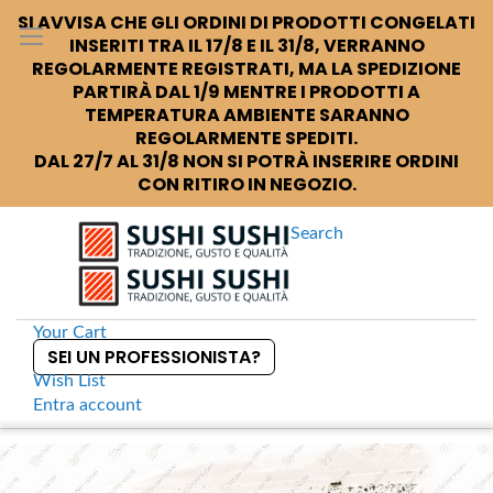
SI AVVISA CHE GLI ORDINI DI PRODOTTI CONGELATI
INSERITI TRA IL 17/8 E IL 31/8, VERRANNO
REGOLARMENTE REGISTRATI, MA LA SPEDIZIONE
PARTIRÀ DAL 1/9 MENTRE I PRODOTTI A
TEMPERATURA AMBIENTE SARANNO
REGOLARMENTE SPEDITI.
DAL 27/7 AL 31/8 NON SI POTRÀ INSERIRE ORDINI
CON RITIRO IN NEGOZIO.
Search
Your Cart
SEI UN PROFESSIONISTA?
Wish List
Entra
account
S
k
Home
Tokusen Wakame secco premium
S
i
k