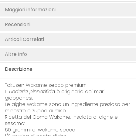
f
t
Maggiori informazioni
h
e
Recensioni
i
m
Articoli Correlati
a
g
Altre Info
e
s
Descrizione
g
a
Tokusen Wakame secco premium
l
L'
Undaria pinnatifid
a è originaria dei mari
l
giapponesi.
e
Le alghe wakame sono un ingrediente prezioso per
minestre e zuppe di miso.
r
Ricetta del Goma Wakame, insalata di alghe e
y
sesamo:
60 grammi di wakame secco