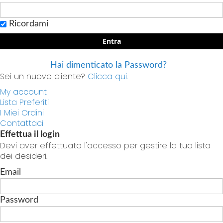
Ricordami
Entra
Hai dimenticato la Password?
Sei un nuovo cliente?
Clicca qui.
My account
Lista Preferiti
I Miei Ordini
Contattaci
Effettua il login
Devi aver effettuato l'accesso per gestire la tua lista
dei desideri.
Email
Password