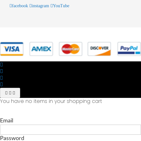
facebook
instagram
YouTube
© 2025 Powered by studiofuturoma.com - Sushi-Sushi srl Via di
Trigoria,45 Roma P.IVA 11945981006
You have no items in your shopping cart
Email
Password