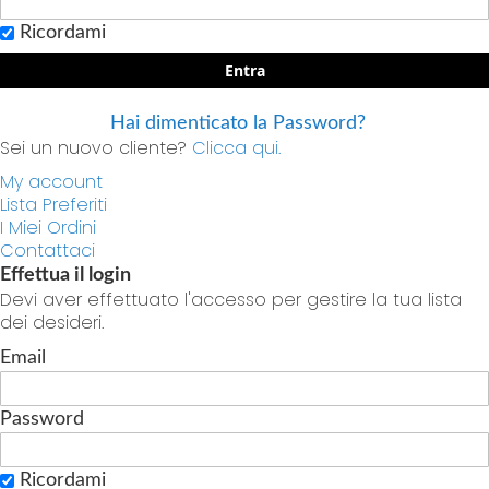
Ricordami
Entra
Hai dimenticato la Password?
Sei un nuovo cliente?
Clicca qui.
My account
Lista Preferiti
I Miei Ordini
Contattaci
Effettua il login
Devi aver effettuato l'accesso per gestire la tua lista
dei desideri.
Email
Password
Ricordami