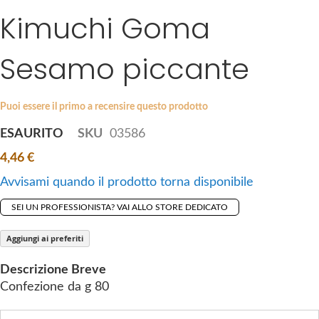
i
Kimuchi Goma
e
p
s
t
g
Sesamo piccante
o
a
t
l
h
l
Puoi essere il primo a recensire questo prodotto
e
e
b
ESAURITO
SKU
03586
r
e
y
4,46 €
g
i
Avvisami quando il prodotto torna disponibile
n
SEI UN PROFESSIONISTA? VAI ALLO STORE DEDICATO
n
i
Aggiungi ai preferiti
n
g
Descrizione Breve
o
Confezione da g 80
f
t