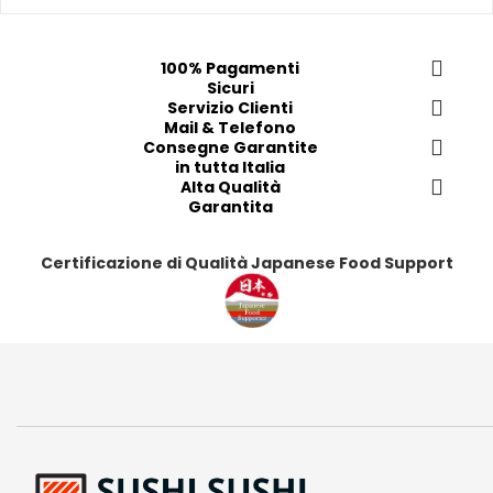
e
e
e
e
f
f
f
f
e
e
e
e
100% Pagamenti
r
r
r
r
Sicuri
i
i
Servizio Clienti
i
i
Mail & Telefono
t
t
t
t
Consegne Garantite
i
i
i
i
in tutta Italia
Alta Qualità
Garantita
Certificazione di Qualità Japanese Food Support