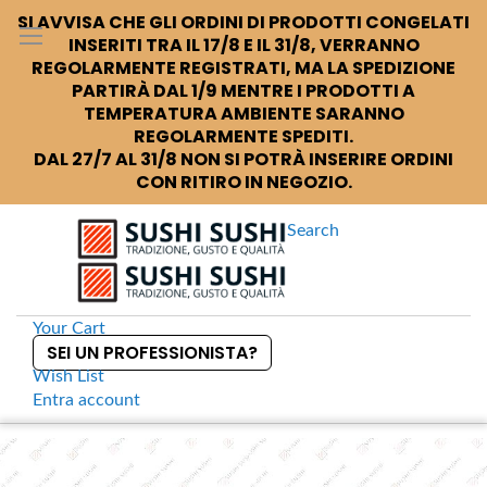
SI AVVISA CHE GLI ORDINI DI PRODOTTI CONGELATI
INSERITI TRA IL 17/8 E IL 31/8, VERRANNO
REGOLARMENTE REGISTRATI, MA LA SPEDIZIONE
PARTIRÀ DAL 1/9 MENTRE I PRODOTTI A
TEMPERATURA AMBIENTE SARANNO
REGOLARMENTE SPEDITI.
DAL 27/7 AL 31/8 NON SI POTRÀ INSERIRE ORDINI
CON RITIRO IN NEGOZIO.
Search
Your Cart
SEI UN PROFESSIONISTA?
Wish List
Entra
account
S
k
Home
Toho Shokuhin Kimuchi Goma Sesamo piccante
S
i
k