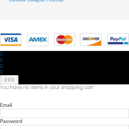
facebook
instagram
YouTube
© 2025 Powered by studiofuturoma.com - Sushi-Sushi srl Via di
Trigoria,45 Roma P.IVA 11945981006
You have no items in your shopping cart
Email
Password