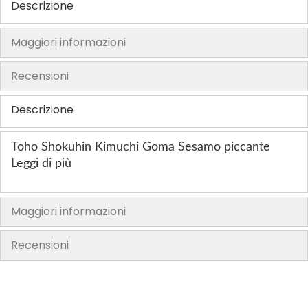
Descrizione
h
e
Maggiori informazioni
i
m
Recensioni
a
g
Descrizione
e
s
Toho Shokuhin Kimuchi Goma Sesamo piccante
g
Leggi di più
a
l
l
Maggiori informazioni
e
r
Recensioni
y