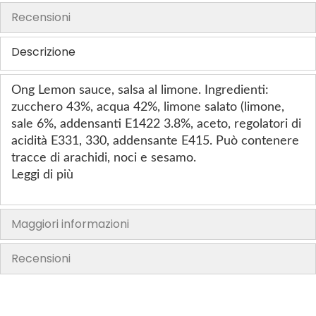
Recensioni
h
e
i
Descrizione
m
a
Ong Lemon sauce, salsa al limone. Ingredienti:
g
zucchero 43%, acqua 42%, limone salato (limone,
e
sale 6%, addensanti E1422 3.8%, aceto, regolatori di
s
acidità E331, 330, addensante E415. Può contenere
g
tracce di arachidi, noci e sesamo.
a
Leggi di più
l
l
e
Maggiori informazioni
r
y
Recensioni