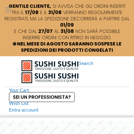
GENTILE CLIENTE,
SI AVVISA CHE GLI ORDINI INSERITI
TRA IL
17/08
E IL
31/08
VERRANNO REGOLARMENTE
REGISTRATI, MA LA SPEDIZIONE DECORRERÀ A PARTIRE DAL
01/09
E CHE DAL
27/07
AL
31/08
NON SARÀ POSSIBILE
INSERIRE ORDINI CON RITIRO IN NEGOZIO.
❄️ NEL MESE DI AGOSTO SARANNO SOSPESE LE
SPEDIZIONI DEI PRODOTTI CONGELATI
Search
Your Cart
SEI UN PROFESSIONISTA?
Wish List
Entra
account
S
k
Home
Sushi +
Salsa al limone
S
i
k