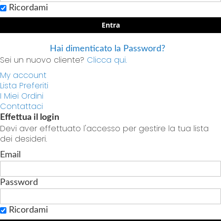
Ricordami
Entra
Hai dimenticato la Password?
Sei un nuovo cliente?
Clicca qui.
My account
Lista Preferiti
I Miei Ordini
Contattaci
Effettua il login
Devi aver effettuato l'accesso per gestire la tua lista
dei desideri.
Email
Password
Ricordami