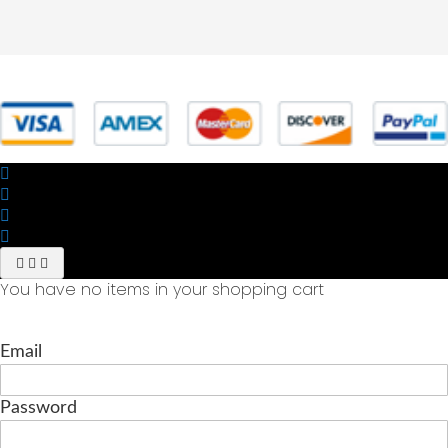
© 2025 Powered by studiofuturoma.com - Sushi-Sushi srl Via di
Trigoria,45 Roma P.IVA 11945981006
You have no items in your shopping cart
Email
Password