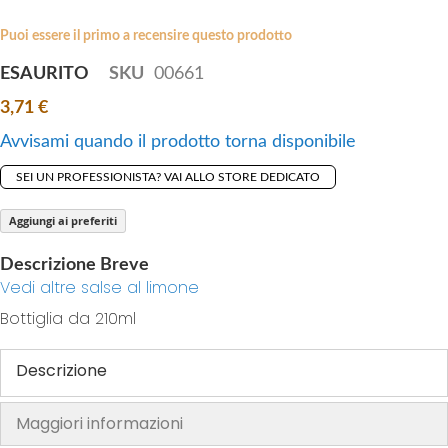
i
e
p
Puoi essere il primo a recensire questo prodotto
s
t
g
ESAURITO
SKU
00661
o
a
3,71 €
t
l
h
l
Avvisami quando il prodotto torna disponibile
e
e
SEI UN PROFESSIONISTA? VAI ALLO STORE DEDICATO
b
r
e
y
Aggiungi ai preferiti
g
i
Descrizione Breve
n
Vedi altre salse al limone
n
Bottiglia da 210ml
i
n
Descrizione
g
o
Maggiori informazioni
f
t