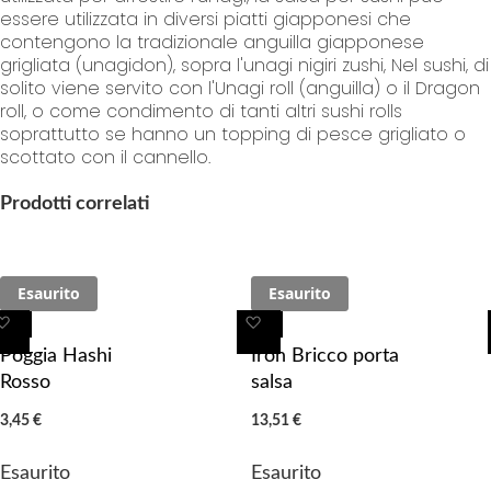
essere utilizzata in diversi piatti giapponesi che
contengono la tradizionale anguilla giapponese
grigliata (unagidon), sopra l'unagi nigiri zushi, Nel sushi, di
solito viene servito con l'Unagi roll (anguilla) o il Dragon
roll, o come condimento di tanti altri sushi rolls
soprattutto se hanno un topping di pesce grigliato o
scottato con il cannello.
Prodotti correlati
Esaurito
Esaurito
A
A
A
A
g
g
g
g
Poggia Hashi
Iron Bricco porta
g
g
g
g
Rosso
salsa
i
i
i
i
3,45 €
13,51 €
u
u
u
u
n
n
n
n
Esaurito
Esaurito
g
g
g
g