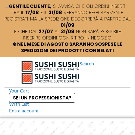
GENTILE CLIENTE,
SI AVVISA CHE GLI ORDINI INSERITI
TRA IL
17/08
E IL
31/08
VERRANNO REGOLARMENTE
REGISTRATI, MA LA SPEDIZIONE DECORRERÀ A PARTIRE DAL
01/09
E CHE DAL
27/07
AL
31/08
NON SARÀ POSSIBILE
INSERIRE ORDINI CON RITIRO IN NEGOZIO.
❄️ NEL MESE DI AGOSTO SARANNO SOSPESE LE
SPEDIZIONI DEI PRODOTTI CONGELATI
Search
Your Cart
SEI UN PROFESSIONISTA?
Wish List
Entra
account
S
k
Home
Sushi +
Ricetta per salsa dolce per sushi
S
i
k