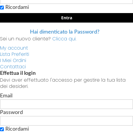
Ricordami
Entra
Hai dimenticato la Password?
Sei un nuovo cliente?
Clicca qui.
My account
Lista Preferiti
I Miei Ordini
Contattaci
Effettua il login
Devi aver effettuato l'accesso per gestire la tua lista
dei desideri.
Email
Password
Ricordami