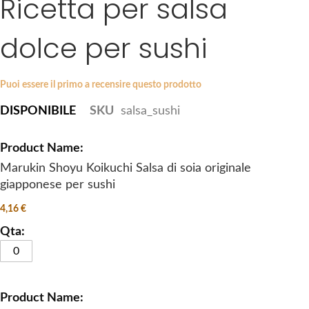
Ricetta per salsa
k
e
i
s
dolce per sushi
p
g
t
a
o
l
Puoi essere il primo a recensire questo prodotto
t
l
DISPONIBILE
SKU
salsa_sushi
h
e
e
r
G
b
y
r
e
o
Marukin Shoyu Koikuchi Salsa di soia originale
g
u
giapponese per sushi
i
p
4,16 €
n
e
n
d
i
p
n
r
g
o
o
d