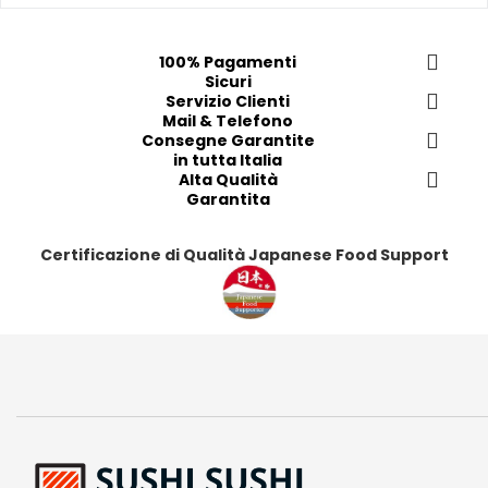
f
f
f
f
e
e
e
e
100% Pagamenti
r
r
r
r
Sicuri
i
i
Servizio Clienti
i
i
Mail & Telefono
t
t
t
t
Consegne Garantite
i
i
i
i
in tutta Italia
Alta Qualità
Garantita
Certificazione di Qualità Japanese Food Support