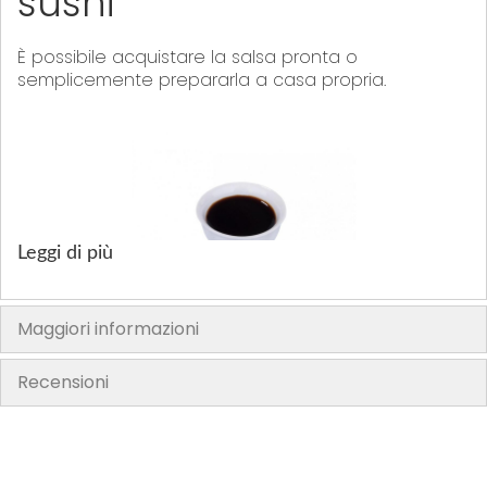
sushi
È possibile acquistare la salsa pronta o
semplicemente prepararla a casa propria.
Leggi di più
Maggiori informazioni
Indicazioni
Recensioni
1. Unisci il mirin, la salsa di soia e lo zucchero in una
pentola e riscalda.
2. Quando arriva a ebollizione, riduci il calore al
minimo e fai cuocere, mescolando spesso finché la