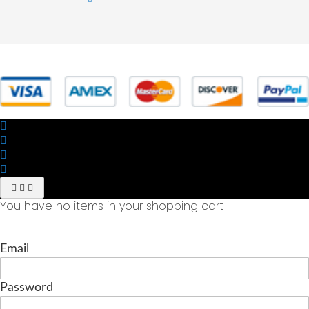
© 2025 Powered by studiofuturoma.com - Sushi-Sushi srl Via di
Trigoria,45 Roma P.IVA 11945981006
You have no items in your shopping cart
Email
Password