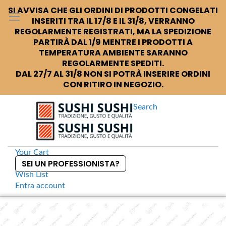
SI AVVISA CHE GLI ORDINI DI PRODOTTI CONGELATI
INSERITI TRA IL 17/8 E IL 31/8, VERRANNO
REGOLARMENTE REGISTRATI, MA LA SPEDIZIONE
PARTIRÀ DAL 1/9 MENTRE I PRODOTTI A
TEMPERATURA AMBIENTE SARANNO
REGOLARMENTE SPEDITI.
DAL 27/7 AL 31/8 NON SI POTRÀ INSERIRE ORDINI
CON RITIRO IN NEGOZIO.
Search
Your Cart
SEI UN PROFESSIONISTA?
Wish List
Entra
account
S
k
Home
Kikkoman Hon Tsuyu Brodo giapponese concentrato
S
i
k