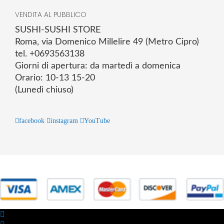
VENDITA AL PUBBLICO
SUSHI-SUSHI STORE
Roma, via Domenico Millelire 49 (Metro Cipro)
tel. +0693563138
Giorni di apertura: da martedì a domenica
Orario: 10-13 15-20
(Lunedì chiuso)
facebook
instagram
YouTube
© 2025 Powered by studiofuturoma.com - Sushi-Sushi srl Via di
Trigoria,45 Roma P.IVA 11945981006