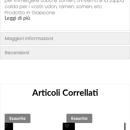
per immergere soba e somen, d'inverno è la zuppa
calda per i vostri Udon, ramen, somen, etc.
Prodotto in Giappone
Leggi di più
Maggiori informazioni
Recensioni
Articoli Correllati
Esaurito
Esaurito
A
A
A
A