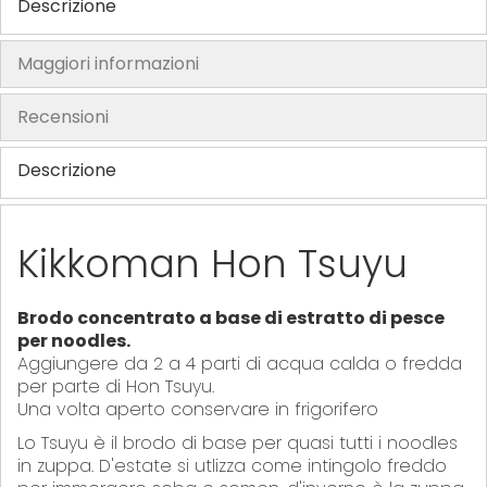
Descrizione
h
e
Maggiori informazioni
i
m
Recensioni
a
g
Descrizione
e
s
g
Kikkoman Hon Tsuyu
a
l
l
Brodo concentrato a base di estratto di pesce
e
per noodles.
Aggiungere da 2 a 4 parti di acqua calda o fredda
r
per parte di Hon Tsuyu.
y
Una volta aperto conservare in frigorifero
Lo Tsuyu è il brodo di base per quasi tutti i noodles
in zuppa. D'estate si utlizza come intingolo freddo