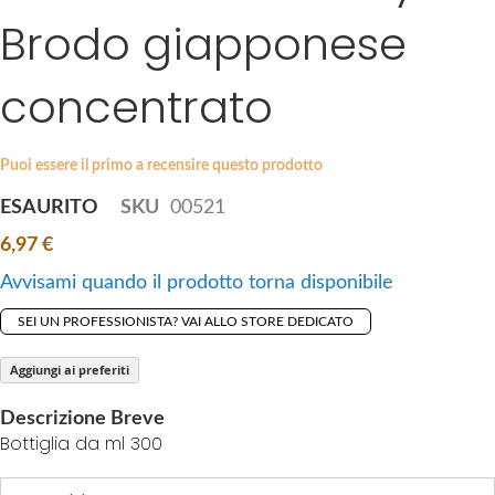
i
Brodo giapponese
e
p
s
t
g
concentrato
o
a
t
l
h
l
Puoi essere il primo a recensire questo prodotto
e
e
b
ESAURITO
SKU
00521
r
e
y
6,97 €
g
i
Avvisami quando il prodotto torna disponibile
n
SEI UN PROFESSIONISTA? VAI ALLO STORE DEDICATO
n
i
Aggiungi ai preferiti
n
g
Descrizione Breve
o
Bottiglia da ml 300
f
t