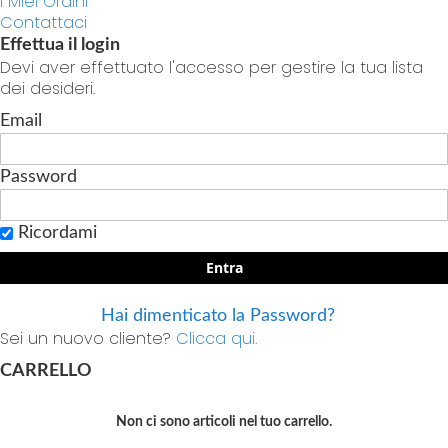
I Miei Ordini
Contattaci
Effettua il login
Devi aver effettuato l'accesso per gestire la tua lista
dei desideri.
Email
Password
Ricordami
Entra
Hai dimenticato la Password?
Sei un nuovo cliente?
Clicca qui.
CARRELLO
Non ci sono articoli nel tuo carrello.