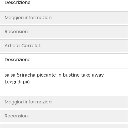
Descrizione
h
e
Maggiori informazioni
i
m
Recensioni
a
g
Articoli Correlati
e
s
Descrizione
g
a
l
salsa Sriracha piccante in bustine take away
l
Leggi di più
e
r
Maggiori informazioni
y
Recensioni