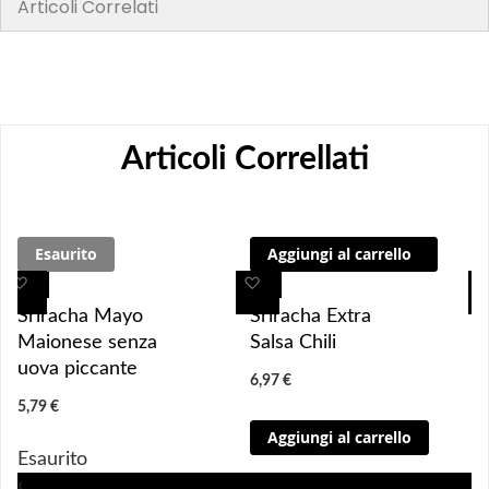
Articoli Correlati
Articoli Correllati
Esaurito
Aggiungi al carrello
A
A
A
A
g
g
g
g
Sriracha Mayo
Sriracha Extra
g
g
g
g
Maionese senza
Salsa Chili
i
i
i
i
uova piccante
6,97 €
u
u
u
u
5,79 €
n
n
n
n
Aggiungi al carrello
g
g
g
g
Esaurito
i 
i 
i
i
‹