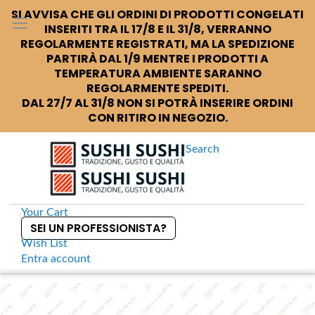
SI AVVISA CHE GLI ORDINI DI PRODOTTI CONGELATI
INSERITI TRA IL 17/8 E IL 31/8, VERRANNO
REGOLARMENTE REGISTRATI, MA LA SPEDIZIONE
PARTIRÀ DAL 1/9 MENTRE I PRODOTTI A
TEMPERATURA AMBIENTE SARANNO
REGOLARMENTE SPEDITI.
DAL 27/7 AL 31/8 NON SI POTRÀ INSERIRE ORDINI
CON RITIRO IN NEGOZIO.
Search
Your Cart
SEI UN PROFESSIONISTA?
Wish List
Entra
account
S
k
Home
Sriracha salsa piccante in bustine take away
S
i
k