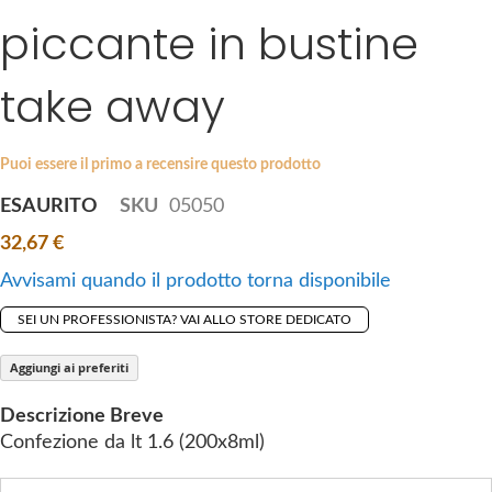
i
piccante in bustine
e
p
s
t
g
take away
o
a
t
l
h
l
Puoi essere il primo a recensire questo prodotto
e
e
b
ESAURITO
SKU
05050
r
e
y
32,67 €
g
i
Avvisami quando il prodotto torna disponibile
n
SEI UN PROFESSIONISTA? VAI ALLO STORE DEDICATO
n
i
Aggiungi ai preferiti
n
g
Descrizione Breve
o
Confezione da lt 1.6 (200x8ml)
f
t