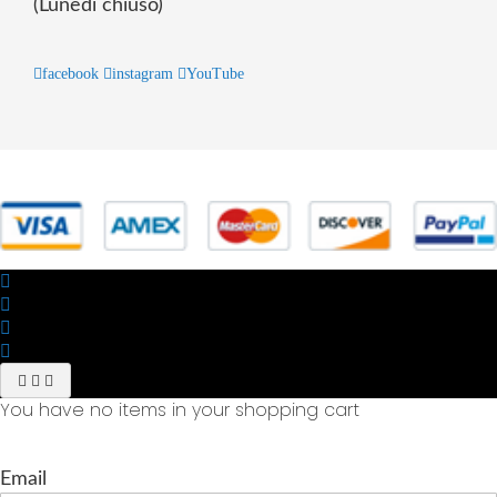
(Lunedì chiuso)
facebook
instagram
YouTube
© 2025 Powered by studiofuturoma.com - Sushi-Sushi srl Via di
Trigoria,45 Roma P.IVA 11945981006
You have no items in your shopping cart
Email