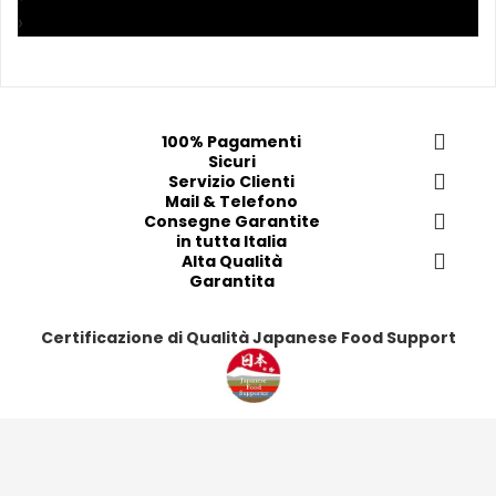
a
a
a
a
›
i 
i 
i
i
p
p
p
p
r
r
r
r
e
e
e
e
f
f
f
f
100% Pagamenti
Sicuri
e
e
e
e
Servizio Clienti
r
r
r
r
Mail & Telefono
i
i
i
i
Consegne Garantite
in tutta Italia
t
t
t
t
Alta Qualità
i
i
i
i
Garantita
Certificazione di Qualità Japanese Food Support