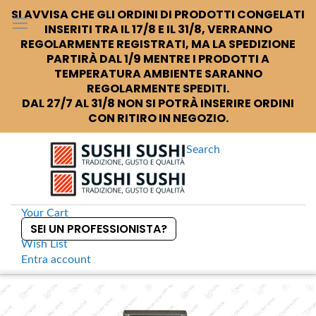
SI AVVISA CHE GLI ORDINI DI PRODOTTI CONGELATI
INSERITI TRA IL 17/8 E IL 31/8, VERRANNO
REGOLARMENTE REGISTRATI, MA LA SPEDIZIONE
PARTIRÀ DAL 1/9 MENTRE I PRODOTTI A
TEMPERATURA AMBIENTE SARANNO
REGOLARMENTE SPEDITI.
DAL 27/7 AL 31/8 NON SI POTRÀ INSERIRE ORDINI
CON RITIRO IN NEGOZIO.
Search
Your Cart
SEI UN PROFESSIONISTA?
Wish List
Entra
account
S
k
Home
Global GS26 Paletta forata 14 cm
S
i
k