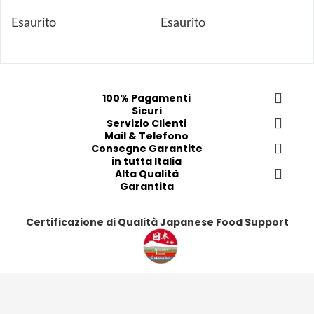
g
g
g
g
Esaurito
Esaurito
i 
i 
i
i
a
a
a
a
i 
i 
i
i
p
p
p
p
r
r
r
r
100% Pagamenti
Sicuri
e
e
e
e
Servizio Clienti
f
f
f
f
Mail & Telefono
e
e
e
e
Consegne Garantite
in tutta Italia
r
r
r
r
Alta Qualità
i
i
i
i
Garantita
t
t
t
t
i
i
i
i
Certificazione di Qualità Japanese Food Support