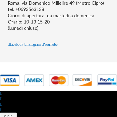
Roma, via Domenico Millelire 49 (Metro Cipro)
tel. +0693563138
Giorni di apertura: da martedì a domenica
Orario: 10-13 15-20
(Lunedì chiuso)
facebook
instagram
YouTube
© 2025 Powered by studiofuturoma.com - Sushi-Sushi srl Via di
Trigoria,45 Roma P.IVA 11945981006