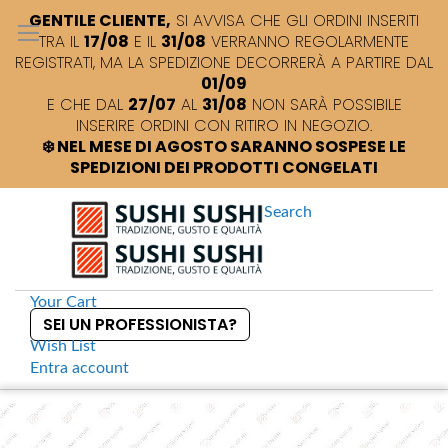
GENTILE CLIENTE,
SI AVVISA CHE GLI ORDINI INSERITI
TRA IL
17/08
E IL
31/08
VERRANNO REGOLARMENTE
REGISTRATI, MA LA SPEDIZIONE DECORRERÀ A PARTIRE DAL
01/09
E CHE DAL
27/07
AL
31/08
NON SARÀ POSSIBILE
INSERIRE ORDINI CON RITIRO IN NEGOZIO.
❄️ NEL MESE DI AGOSTO SARANNO SOSPESE LE
SPEDIZIONI DEI PRODOTTI CONGELATI
Search
Your Cart
SEI UN PROFESSIONISTA?
Wish List
Entra
account
S
k
Home
Porta Zuppa per soba
S
i
k