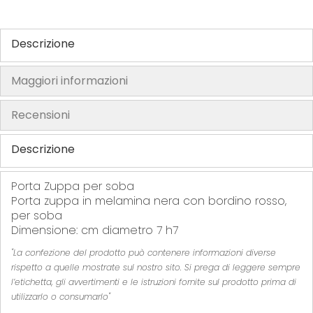
h
e
Descrizione
i
m
Maggiori informazioni
a
g
Recensioni
e
s
Descrizione
g
a
l
Porta Zuppa per soba
Porta zuppa in melamina nera con bordino rosso,
l
per soba
e
Dimensione: cm diametro 7 h7
r
y
"La confezione del prodotto può contenere informazioni diverse
rispetto a quelle mostrate sul nostro sito. Si prega di leggere sempre
l’etichetta, gli avvertimenti e le istruzioni fornite sul prodotto prima di
utilizzarlo o consumarlo"