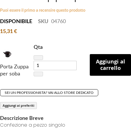
i
e
p
Puoi essere il primo a recensire questo prodotto
s
t
g
DISPONIBILE
SKU
04760
o
a
15,31 €
t
l
h
l
e
Qta
e
b
r
e
Aggiungi al
y
Porta Zuppa
carrello
g
per soba
i
n
n
SEI UN PROFESSIONISTA? VAI ALLO STORE DEDICATO
i
n
Aggiungi ai preferiti
g
o
Descrizione Breve
f
Confezione a pezzo singolo
t