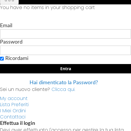
You have no items in your shopping cart
Email
Password
Ricordami
Entra
Hai dimenticato la Password?
Sei un nuovo cliente?
Clicca qui.
My account
Lista Preferiti
I Miei Ordini
Contattaci
Effettua il login
Devi aver effettuato l'accesso per gestire la tua lista