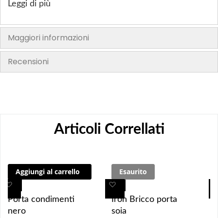
Leggi di più
Maggiori informazioni
Recensioni
Articoli Correllati
Aggiungi al carrello
Esaurito
A
A
A
A
g
g
g
g
Porta condimenti
Iron Bricco porta
g
g
g
g
nero
soia