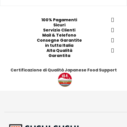
p
p
p
p
r
r
r
r
e
e
e
e
100% Pagamenti
Sicuri
f
f
f
f
Servizio Clienti
e
e
e
e
Mail & Telefono
r
r
r
r
Consegne Garantite
in tutta Italia
i
i
i
i
Alta Qualità
t
t
t
t
Garantita
i
i
i
i
Certificazione di Qualità Japanese Food Support