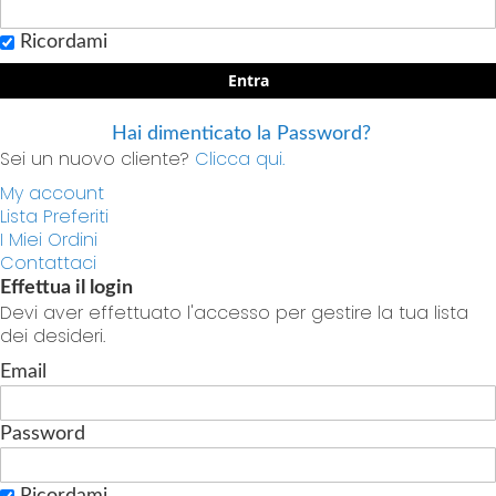
Ricordami
Entra
Hai dimenticato la Password?
Sei un nuovo cliente?
Clicca qui.
My account
Lista Preferiti
I Miei Ordini
Contattaci
Effettua il login
Devi aver effettuato l'accesso per gestire la tua lista
dei desideri.
Email
Password
Ricordami