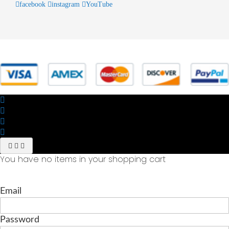
facebook
instagram
YouTube
© 2025 Powered by studiofuturoma.com - Sushi-Sushi srl Via di
Trigoria,45 Roma P.IVA 11945981006
You have no items in your shopping cart
Email
Password