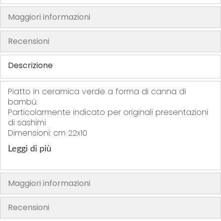
f
t
Maggiori informazioni
h
e
Recensioni
i
m
Descrizione
a
g
Piatto in ceramica verde a forma di canna di
e
bambù.
s
Particolarmente indicato per originali presentazioni
g
di sashimi
Dimensioni: cm 22x10
a
l
Leggi di più
l
e
r
Maggiori informazioni
y
Recensioni