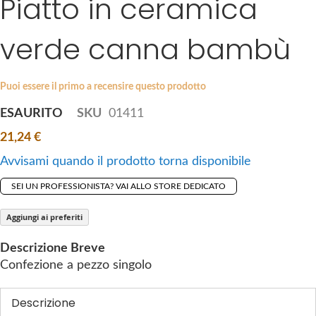
Piatto in ceramica
k
e
i
s
verde canna bambù
p
g
t
a
o
l
Puoi essere il primo a recensire questo prodotto
t
l
ESAURITO
SKU
01411
h
e
e
r
21,24 €
b
y
Avvisami quando il prodotto torna disponibile
e
g
SEI UN PROFESSIONISTA? VAI ALLO STORE DEDICATO
i
n
Aggiungi ai preferiti
n
Descrizione Breve
i
Confezione a pezzo singolo
n
g
Descrizione
o