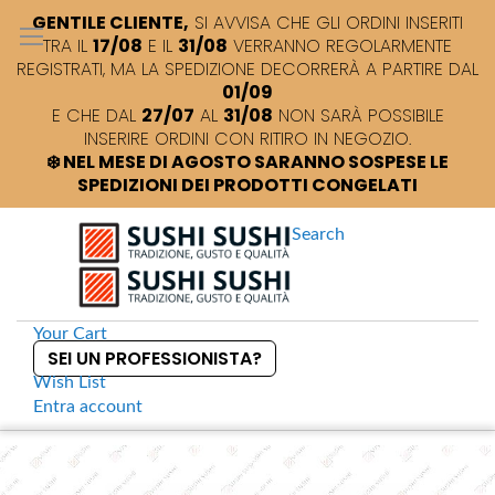
GENTILE CLIENTE,
SI AVVISA CHE GLI ORDINI INSERITI
TRA IL
17/08
E IL
31/08
VERRANNO REGOLARMENTE
REGISTRATI, MA LA SPEDIZIONE DECORRERÀ A PARTIRE DAL
01/09
E CHE DAL
27/07
AL
31/08
NON SARÀ POSSIBILE
INSERIRE ORDINI CON RITIRO IN NEGOZIO.
❄️ NEL MESE DI AGOSTO SARANNO SOSPESE LE
SPEDIZIONI DEI PRODOTTI CONGELATI
Search
Your Cart
SEI UN PROFESSIONISTA?
Wish List
Entra
account
S
k
Home
Piatto in ceramica verde canna bambù
S
i
k