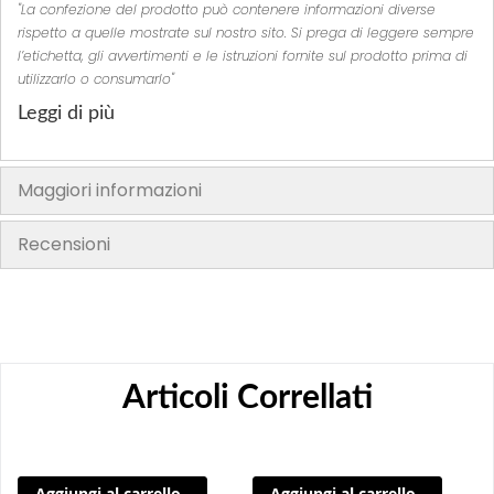
"La confezione del prodotto può contenere informazioni diverse
rispetto a quelle mostrate sul nostro sito. Si prega di leggere sempre
l’etichetta, gli avvertimenti e le istruzioni fornite sul prodotto prima di
utilizzarlo o consumarlo"
Leggi di più
Maggiori informazioni
Recensioni
Articoli Correllati
Aggiungi al carrello
Aggiungi al carrello