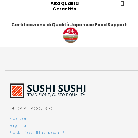
i
i
Alta Qualità
i
i
Garantita
Certificazione di Qualità Japanese Food Support
GUIDA ALL'ACQUISTO
Spedizioni
Pagamenti
Problemi con il tuo account?