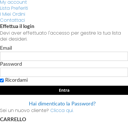
My account
Lista Preferiti
I Miei Ordini
Contattaci
Effettua il login
Devi aver effettuato l'accesso per gestire la tua lista
dei desideri.
Email
Password
Ricordami
Entra
Hai dimenticato la Password?
Sei un nuovo cliente?
Clicca qui.
CARRELLO