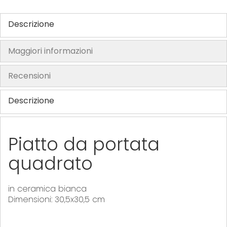
h
Descrizione
e
i
m
Maggiori informazioni
a
g
Recensioni
e
s
Descrizione
g
a
l
Piatto da portata
l
quadrato
e
r
y
in ceramica bianca
Dimensioni: 30,5x30,5 cm