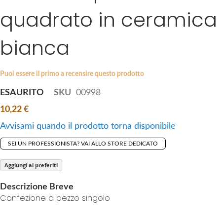
i
quadrato in ceramica
e
p
s
t
g
bianca
o
a
t
l
h
l
Puoi essere il primo a recensire questo prodotto
e
e
b
ESAURITO
SKU
00998
r
e
y
10,22 €
g
i
Avvisami quando il prodotto torna disponibile
n
SEI UN PROFESSIONISTA? VAI ALLO STORE DEDICATO
n
i
Aggiungi ai preferiti
n
g
Descrizione Breve
o
Confezione a pezzo singolo
f
t