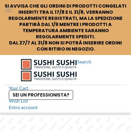
SI AVVISA CHE GLI ORDINI DI PRODOTTI CONGELATI
INSERITI TRA IL 17/8 E IL 31/8, VERRANNO
REGOLARMENTE REGISTRATI, MA LA SPEDIZIONE
PARTIRÀ DAL 1/9 MENTRE I PRODOTTI A
TEMPERATURA AMBIENTE SARANNO
REGOLARMENTE SPEDITI.
DAL 27/7 AL 31/8 NON SI POTRÀ INSERIRE ORDINI
CON RITIRO IN NEGOZIO.
Search
Your Cart
SEI UN PROFESSIONISTA?
Wish List
Entra
account
S
k
Home
Piatto da portata quadrato in ceramica bianca
S
i
k