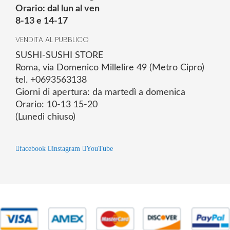
Orario: dal lun al ven
8-13 e 14-17
VENDITA AL PUBBLICO
SUSHI-SUSHI STORE
Roma, via Domenico Millelire 49 (Metro Cipro)
tel. +0693563138
Giorni di apertura: da martedì a domenica
Orario: 10-13 15-20
(Lunedì chiuso)
facebook
instagram
YouTube
© 2025 Powered by studiofuturoma.com - Sushi-Sushi srl Via di
Trigoria,45 Roma P.IVA 11945981006