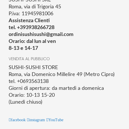
Roma, via di Trigoria 45
P.iva: 11945981006
Assistenza Clienti
tel. +393938266728
ordinisushisushi@gmail.com
Orario: dal lun al ven
8-13 e 14-17
VENDITA AL PUBBLICO
SUSHI-SUSHI STORE
Roma, via Domenico Millelire 49 (Metro Cipro)
tel. +0693563138
Giorni di apertura: da martedì a domenica
Orario: 10-13 15-20
(Lunedì chiuso)
facebook
instagram
YouTube