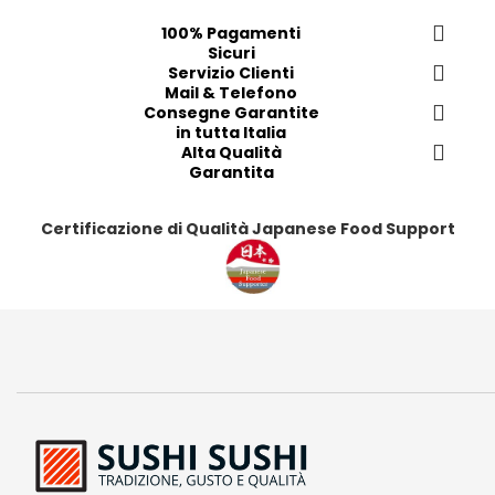
f
f
f
f
100% Pagamenti
e
e
e
e
Sicuri
r
r
Servizio Clienti
r
r
Mail & Telefono
i
i
i
i
Consegne Garantite
t
t
t
t
in tutta Italia
i
i
Alta Qualità
i
i
Garantita
Certificazione di Qualità Japanese Food Support