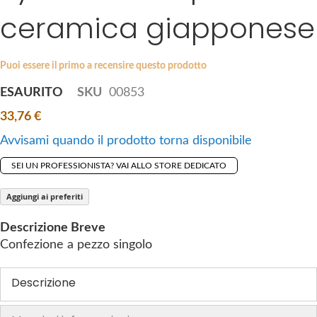
i
ceramica giapponese
e
p
s
t
g
o
a
Puoi essere il primo a recensire questo prodotto
t
l
ESAURITO
SKU
00853
h
l
e
33,76 €
e
b
r
Avvisami quando il prodotto torna disponibile
e
y
g
SEI UN PROFESSIONISTA? VAI ALLO STORE DEDICATO
i
n
Aggiungi ai preferiti
n
Descrizione Breve
i
Confezione a pezzo singolo
n
g
Descrizione
o
f
t