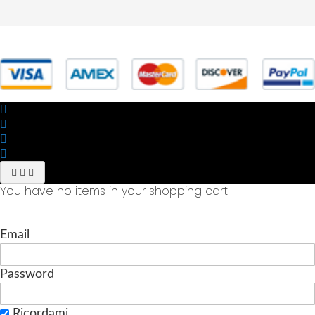
© 2025 Powered by studiofuturoma.com - Sushi-Sushi srl Via di
Trigoria,45 Roma P.IVA 11945981006
You have no items in your shopping cart
Email
Password
Ricordami