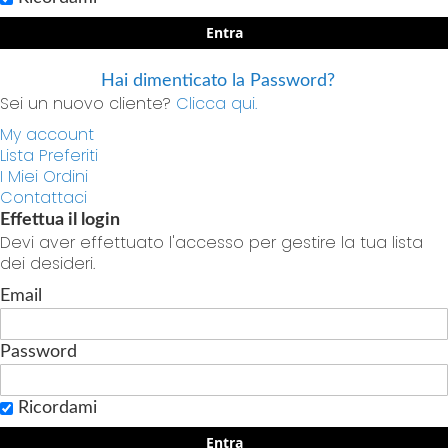
Entra
Hai dimenticato la Password?
Sei un nuovo cliente?
Clicca qui.
My account
Lista Preferiti
I Miei Ordini
Contattaci
Effettua il login
Devi aver effettuato l'accesso per gestire la tua lista
dei desideri.
Email
Password
Ricordami
Entra