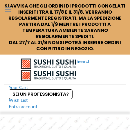
SI AVVISA CHE GLI ORDINI DI PRODOTTI CONGELATI
INSERITI TRA IL 17/8 E IL 31/8, VERRANNO
REGOLARMENTE REGISTRATI, MA LA SPEDIZIONE
PARTIRÀ DAL 1/9 MENTRE I PRODOTTI A
TEMPERATURA AMBIENTE SARANNO
REGOLARMENTE SPEDITI.
DAL 27/7 AL 31/8 NON SI POTRÀ INSERIRE ORDINI
CON RITIRO IN NEGOZIO.
Search
Your Cart
SEI UN PROFESSIONISTA?
Wish List
Entra
account
S
k
Home
Python Piatto portata ceramica giapponese
S
i
k