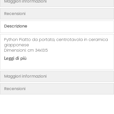
Maggiori informazioni
h
e
Recensioni
i
m
Descrizione
a
g
Python Piatto da portata, centrotavola in ceramica
e
giapponese
s
Dimensioni: cm 34x13.5
g
Leggi di più
a
l
l
Maggiori informazioni
e
r
Recensioni
y