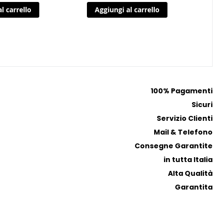
l carrello
Aggiungi al carrello
i
i
a
a
i
i
p
p
r
r
e
e
f
f
100% Pagamenti
e
e
Sicuri
r
r
i
i
Servizio Clienti
t
t
Mail & Telefono
i
i
Consegne Garantite
in tutta Italia
Alta Qualità
Garantita