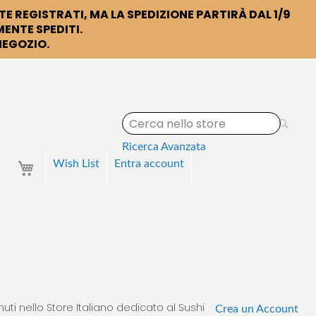
TE REGISTRATI, MA LA SPEDIZIONE PARTIRÀ DAL 1/9
ENTE SPEDITI.
 NEGOZIO.
S
e
a
Ricerca Avanzata
r
Your Cart
Wish List
Entra
account
c
h
uti nello Store Italiano dedicato al Sushi
Crea un Account