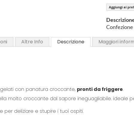
y
i
Aggiungi ai pref
n
n
Descrizion
i
Confezione 
n
g
oni
Altre Info
Descrizione
Maggiori infor
o
f
t
h
e
i
ongelati con panatura croccante,
pronti da friggere
.
m
a
ella molto croccante dal sapore ineguagliabile. ideale 
g
 per deliziare e stupire i tuoi ospiti.
e
s
g
a