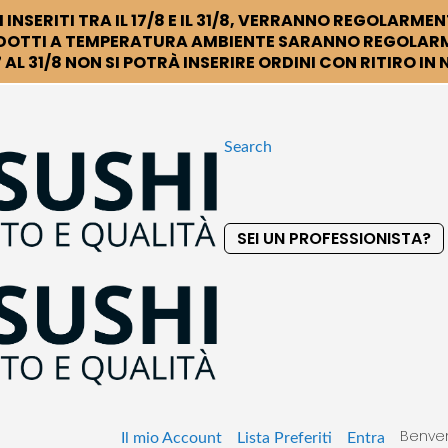
 INSERITI TRA IL 17/8 E IL 31/8, VERRANNO REGOLARMEN
DOTTI A TEMPERATURA AMBIENTE SARANNO REGOLARM
 AL 31/8 NON SI POTRÀ INSERIRE ORDINI CON RITIRO IN
Search
SEI UN PROFESSIONISTA?
S
k
i
p
t
o
C
o
Benven
n
Il mio Account
Lista Preferiti
Entra