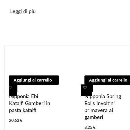
Leggi di più
"La confezione del prodotto può contenere informazioni diverse da quell
Aggiungi al carrello
Aggiungi al carrello
consumarlo"
A
A
A
A
g
g
g
g
Nipponia Ebi
Nipponia Spring
g
g
g
g
Kataifi Gamberi in
Rolls Involtini
i
i
i
i
pasta kataifi
primavera ai
u
u
u
u
gamberi
20,63 €
n
n
n
n
8,25 €
g
g
g
g