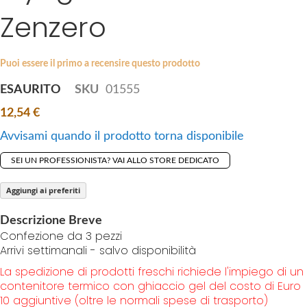
i
Zenzero
e
p
s
t
g
o
a
Puoi essere il primo a recensire questo prodotto
t
l
ESAURITO
SKU
01555
h
l
e
12,54 €
e
b
r
Avvisami quando il prodotto torna disponibile
e
y
g
SEI UN PROFESSIONISTA? VAI ALLO STORE DEDICATO
i
n
Aggiungi ai preferiti
n
Descrizione Breve
i
Confezione da 3 pezzi
n
Arrivi settimanali - salvo disponibilità
g
La spedizione di prodotti freschi richiede l'impiego di un
o
contenitore termico con ghiaccio gel del costo di Euro
f
10 aggiuntive (oltre le normali spese di trasporto)
t