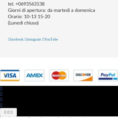
tel. +0693563138
Giorni di apertura: da martedì a domenica
Orario: 10-13 15-20
(Lunedì chiuso)
facebook
instagram
YouTube
© 2025 Powered by studiofuturoma.com - Sushi-Sushi srl Via di
Trigoria,45 Roma P.IVA 11945981006