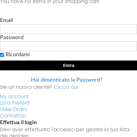
You have no items in your shopping cart
Email
Password
Ricordami
Entra
Hai dimenticato la Password?
Sei un nuovo cliente?
Clicca qui.
My account
Lista Preferiti
I Miei Ordini
Contattaci
Effettua il login
Devi aver effettuato l'accesso per gestire la tua lista
dei desideri.