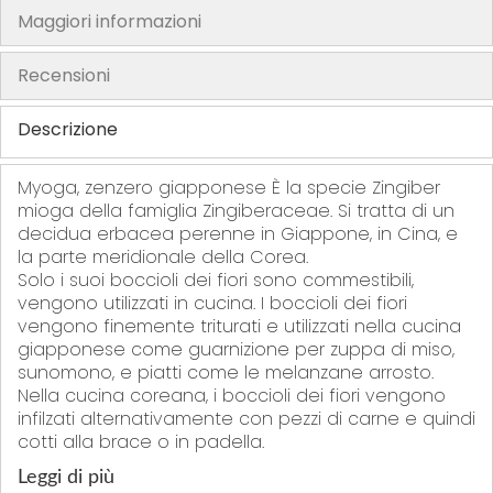
f
f
f
f
Maggiori informazioni
e
e
e
e
r
r
r
r
Recensioni
i
i
i
i
t
t
t
t
Descrizione
i
i
i
i
Myoga, zenzero giapponese È la specie Zingiber
mioga della famiglia Zingiberaceae. Si tratta di un
decidua erbacea perenne in Giappone, in Cina, e
la parte meridionale della Corea.
Solo i suoi boccioli dei fiori sono commestibili,
vengono utilizzati in cucina. I boccioli dei fiori
vengono finemente triturati e utilizzati nella cucina
giapponese come guarnizione per zuppa di miso,
sunomono, e piatti come le melanzane arrosto.
Nella cucina coreana, i boccioli dei fiori vengono
infilzati alternativamente con pezzi di carne e quindi
cotti alla brace o in padella.
Leggi di più