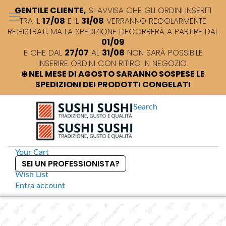
GENTILE CLIENTE,
SI AVVISA CHE GLI ORDINI INSERITI
TRA IL
17/08
E IL
31/08
VERRANNO REGOLARMENTE
REGISTRATI, MA LA SPEDIZIONE DECORRERÀ A PARTIRE DAL
01/09
E CHE DAL
27/07
AL
31/08
NON SARÀ POSSIBILE
INSERIRE ORDINI CON RITIRO IN NEGOZIO.
❄️ NEL MESE DI AGOSTO SARANNO SOSPESE LE
SPEDIZIONI DEI PRODOTTI CONGELATI
Search
Your Cart
SEI UN PROFESSIONISTA?
Wish List
Entra
account
S
k
Home
Myoga Boccioli di Zenzero
S
i
k